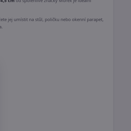
 4,5 cm
od spolehlivé značky Morex je ideální
 jej umístit na stůl, poličku nebo okenní parapet,
a.