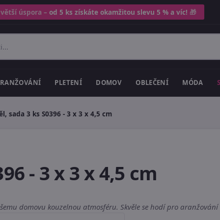
 větší úspora –
od 5 ks získáte okamžitou slevu 5 % a víc!
🎁
RANŽOVÁNÍ
PLETENÍ
DOMOV
OBLEČENÍ
MÓDA
l, sada 3 ks S0396 - 3 x 3 x 4,5 cm
96 - 3 x 3 x 4,5 cm
vašemu domovu kouzelnou atmosféru. Skvěle se hodí pro aranžování a