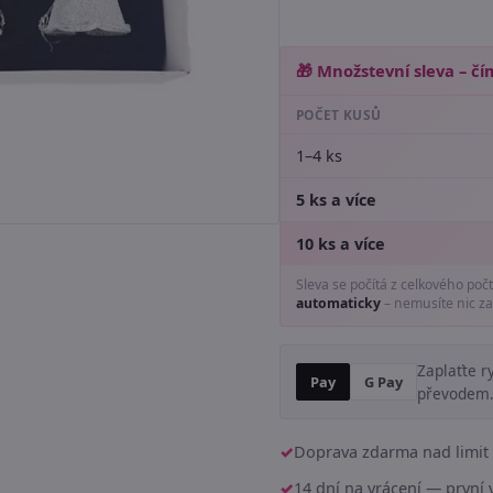
🎁 Množstevní sleva – čím
POČET KUSŮ
1–4 ks
5 ks a více
10 ks a více
Sleva se počítá z celkového poč
automaticky
– nemusíte nic za
Zaplaťte r
Pay
G Pay
převodem
Doprava zdarma nad limit 
14 dní na vrácení — prvn