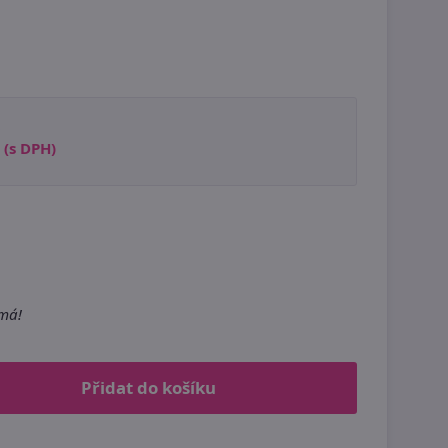
(s DPH)
m
emá!
Přidat do košíku