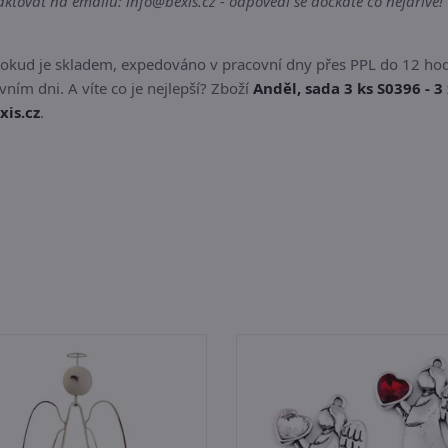
tovat na emailu: info@bexis.cz - odpovědi se dočkáte co nejdříve!
pokud je skladem, expedováno v pracovní dny přes PPL do 12 hod
ním dni. A víte co je nejlepší? Zboží
Anděl, sada 3 ks S0396 - 3
xis.cz
.