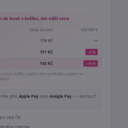
 víc kusů v košíku, tím nižší cena
CENA ZA KUS
UŠETŘÍTE
159 Kč
—
151 Kč
−5 %
143 Kč
−10 %
tu kusů v košíku (napříč všemi produkty) a uplatní se
dávat.
ychle přes
Apple Pay
nebo
Google Pay
— i kartou či
.
po celé ČR
í výměna zdarma