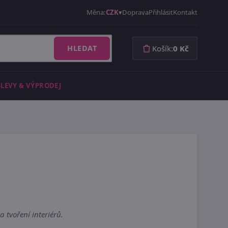
Měna:
CZK
Doprava
Přihlásit
Kontakt
HLEDAT
Košík:
0 Kč
SLEVY & VÝPRODEJ
 tvoření interiérů.