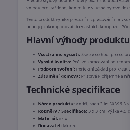
Hledáte stylový doplněk, který okamžitě dodá va
volbou pro každého, kdo miluje vkusné bytové deko
Tento produkt vyniká precizním zpracováním a vkus
nebo jej zakomponovat do vlastních kompozic. Při
Hlavní výhody produktu
Všestranné využití:
Skvěle se hodí pro celor
Vysoká kvalita:
Pečlivé zpracování od reno
Podpora tvoření:
Perfektní základ pro kreati
Zútulnění domova:
Přispívá k příjemné a hř
Technické specifikace
Název produktu:
Anděl, sada 3 ks S0396 3 x
Rozměry / Specifikace:
3 x 3 cm, výška 4,5 
Materiál:
sklo
Dodavatel:
Morex