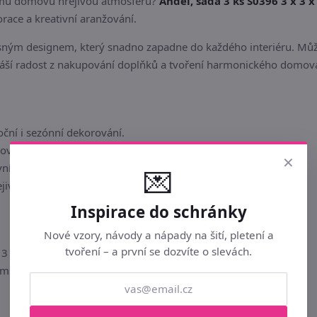
šemu domovu hřejivou atmosféru?
Anděl, sada 3 ks S0396 3 x 3 x
race a kreativní aranžování.
ným designem, který snadno zapadne do každého interiéru. Můžete
náší radost z nakupování doplňků a tvoření harmonického domov
oční i sezónní dekorování.
movaného dodavatele Morex.
×
vní nápady a floristické kompozice.
💌
ejivé atmosféře v každé místnosti.
Inspirace do schránky
Nové vzory, návody a nápady na šití, pletení a
tvoření – a první se dozvíte o slevách.
 3 x 4,5 cm
cm