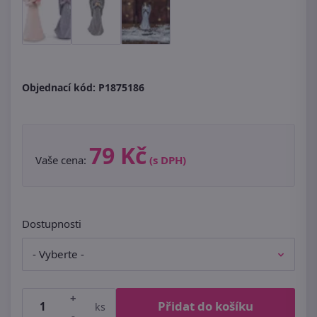
Objednací kód:
P1875186
79 Kč
Vaše cena:
(s DPH)
Dostupnosti
+
Přidat do košíku
ks
-