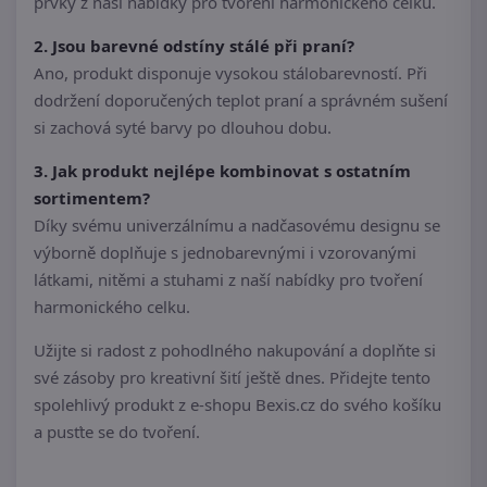
prvky z naší nabídky pro tvoření harmonického celku.
2. Jsou barevné odstíny stálé při praní?
Ano, produkt disponuje vysokou stálobarevností. Při
dodržení doporučených teplot praní a správném sušení
si zachová syté barvy po dlouhou dobu.
3. Jak produkt nejlépe kombinovat s ostatním
sortimentem?
Díky svému univerzálnímu a nadčasovému designu se
výborně doplňuje s jednobarevnými i vzorovanými
látkami, nitěmi a stuhami z naší nabídky pro tvoření
harmonického celku.
Užijte si radost z pohodlného nakupování a doplňte si
své zásoby pro kreativní šití ještě dnes. Přidejte tento
spolehlivý produkt z e-shopu Bexis.cz do svého košíku
a pusťte se do tvoření.