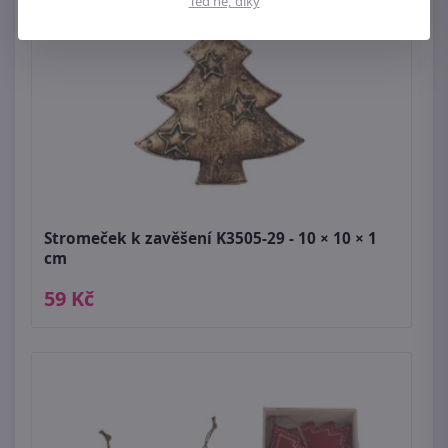
Teď ne, díky
Stromeček k zavěšení K3505-29 - 10 × 10 × 1
cm
59 Kč