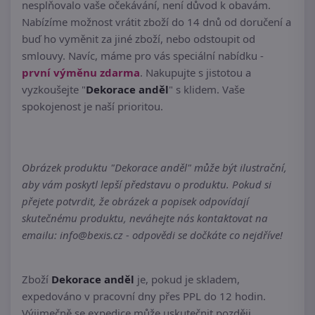
nesplňovalo vaše očekávání, není důvod k obavám.
Nabízíme možnost vrátit zboží do 14 dnů od doručení a
buď ho vyměnit za jiné zboží, nebo odstoupit od
smlouvy. Navíc, máme pro vás speciální nabídku -
první výměnu zdarma
. Nakupujte s jistotou a
vyzkoušejte "
Dekorace anděl
" s klidem. Vaše
spokojenost je naší prioritou.
Obrázek produktu "Dekorace anděl" může být ilustrační,
aby vám poskytl lepší představu o produktu. Pokud si
přejete potvrdit, že obrázek a popisek odpovídají
skutečnému produktu, neváhejte nás kontaktovat na
emailu: info@bexis.cz - odpovědi se dočkáte co nejdříve!
Zboží
Dekorace anděl
je, pokud je skladem,
expedováno v pracovní dny přes PPL do 12 hodin.
Výjimečně se expedice může uskutečnit později.