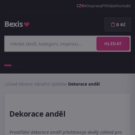
CZK
Doprava
Přihlásit
Kontakt
Bexis
♥
0 Kč
HLEDAT
Menu
Úvod
/
Vánoce
/
Vánoční výzdoba
/
Dekorace anděl
Dekorace anděl
Prvotřídní dekorace anděl představuje skvělý základ pro