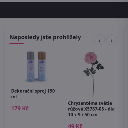
Naposledy jste prohlížely
Dekorační sprej 150
ml
Chryzantéma světle
M
179 Kč
 ×
růžová X5787-05 - dia
M
10 x 9 / 50 cm
8
49 Kč