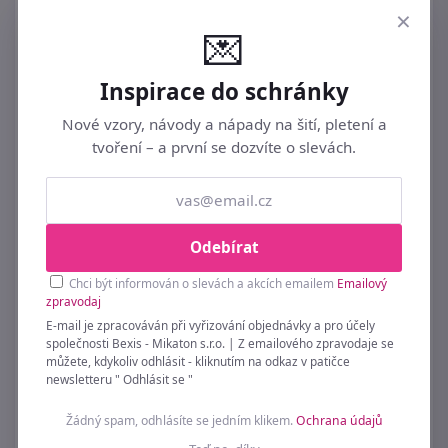
×
💌
Inspirace do schránky
Nové vzory, návody a nápady na šití, pletení a
tvoření – a první se dozvíte o slevách.
Stromeček k zavěšení X5394 - 5.8 × 1 x 9 cm
49 Kč
Odebírat
Chci být informován o slevách a akcích emailem
Emailový
zpravodaj
E-mail je zpracováván při vyřizování objednávky a pro účely
společnosti Bexis - Mikaton s.r.o. | Z emailového zpravodaje se
můžete, kdykoliv odhlásit - kliknutím na odkaz v patičce
newsletteru " Odhlásit se "
Žádný spam, odhlásíte se jedním klikem.
Ochrana údajů