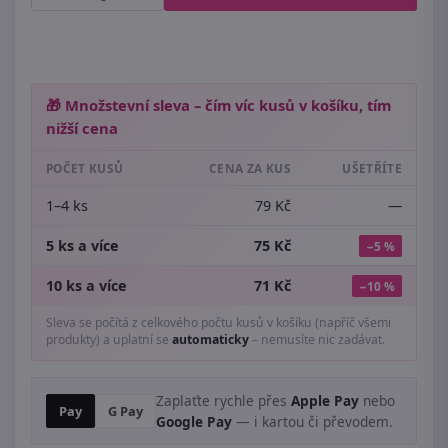
🎁 Množstevní sleva – čím víc kusů v košíku, tím
nižší cena
POČET KUSŮ
CENA ZA KUS
UŠETŘÍTE
1–4 ks
79 Kč
—
5 ks a více
75 Kč
−5 %
10 ks a více
71 Kč
−10 %
Sleva se počítá z celkového počtu kusů v košíku (napříč všemi
produkty) a uplatní se
automaticky
– nemusíte nic zadávat.
Zaplaťte rychle přes
Apple Pay
nebo
Pay
G Pay
Google Pay
— i kartou či převodem.