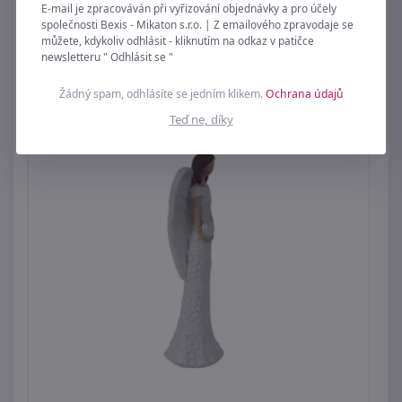
Anděl 8 ks X3122-29 - 4 x 0,3 x 5 cm
E-mail je zpracováván při vyřizování objednávky a pro účely
společnosti Bexis - Mikaton s.r.o. | Z emailového zpravodaje se
69 Kč
můžete, kdykoliv odhlásit - kliknutím na odkaz v patičce
newsletteru " Odhlásit se "
Žádný spam, odhlásíte se jedním klikem.
Ochrana údajů
Teď ne, díky