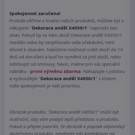
Spokojenost zaručena!
Protože věříme v kvalitu našich produktů, můžete být s
nákupem "
Dekorace anděl X4050/1
" naprosto bez
obav. Pokud by se Vám zboží Dekorace anděl X4050/1
nezdálo nebo by nesplňovalo vaše očekávání, není
důvod k obavám. Nabízíme možnost vrátit zboží do 14
dnů od doručení a buď ho vyměnit za jiné zboží, nebo
odstoupit od smlouvy. Navíc, máme pro vás speciální
nabídku -
první výměnu zdarma
. Nakupujte s jistotou
a vyzkoušejte "
Dekorace anděl X4050/1
" s klidem.
Vaše spokojenost je naší prioritou.
Obrázek produktu "Dekorace anděl X4050/1" může být
ilustrační, aby vám poskytl lepší představu o produktu.
Pokud si přejete potvrdit, že obrázek a popisek odpovídají
skutečnému produktu, neváhejte nás kontaktovat na