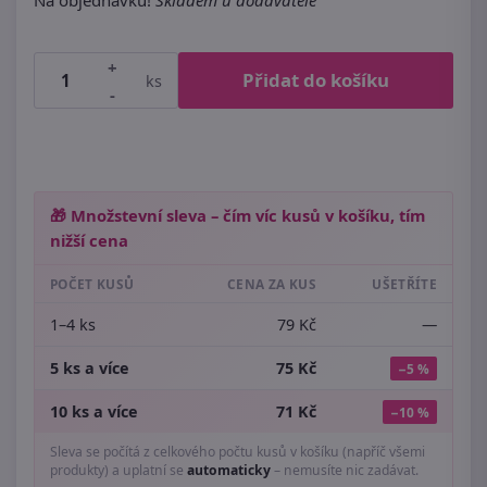
Na objednávku!
Skladem u dodavatele
+
Přidat do košíku
ks
-
🎁 Množstevní sleva – čím víc kusů v košíku, tím
nižší cena
POČET KUSŮ
CENA ZA KUS
UŠETŘÍTE
1–4 ks
79 Kč
—
5 ks a více
75 Kč
−5 %
10 ks a více
71 Kč
−10 %
Sleva se počítá z celkového počtu kusů v košíku (napříč všemi
produkty) a uplatní se
automaticky
– nemusíte nic zadávat.