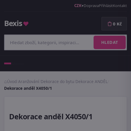
CZK
Doprava
Přihlásit
Kontakt
Bexis
♥
0 Kč
HLEDAT
Menu
Úvod
/
Aranžování
/
Dekorace do bytu
/
Dekorace ANDĚL
/
Dekorace anděl X4050/1
Dekorace anděl X4050/1