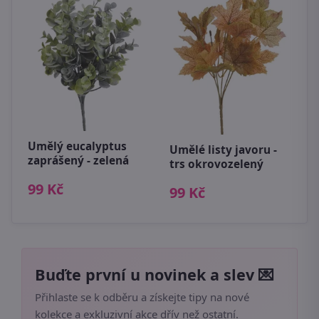
S
n
ce
7
Umělý eucalyptus
Umělé listy javoru -
zaprášený - zelená
trs okrovozelený
99 Kč
99 Kč
Buďte první u novinek a slev 💌
Přihlaste se k odběru a získejte tipy na nové
kolekce a exkluzivní akce dřív než ostatní.