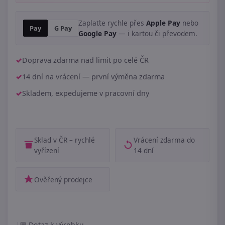
Zaplaťte rychle přes
Apple Pay
nebo
Pay
G Pay
Google Pay
— i kartou či převodem.
Doprava zdarma nad limit po celé ČR
14 dní na vrácení — první výměna zdarma
Skladem, expedujeme v pracovní dny
Sklad v ČR – rychlé
Vrácení zdarma do
vyřízení
14 dní
Ověřený prodejce
|
Dotaz k výrobku