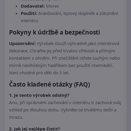
Dodavatel:
Morex
Použití:
Aranžování, bytový doplněk a zútulnění
interiéru
Pokyny k údržbě a bezpečnosti
Upozornění:
Výrobek slouží výhradně jako interiérová
dekorace. Chraňte jej před trvalou vlhkostí a přímým
kontaktem s ohněm. Při znečištění otřete suchým nebo
mírně navlhčeným hadříkem bez použití chemikálií.
Není vhodné pro děti do 3 let.
Často kladené otázky (FAQ)
1. Je tento výrobek odolný?
Ano, při správném zachování v interiéru si zachová svůj
vzhled po dlouhou dobu. Vyhněte se trvalému dešti a
mrazu.
2. Jak jej nejlépe čistit?