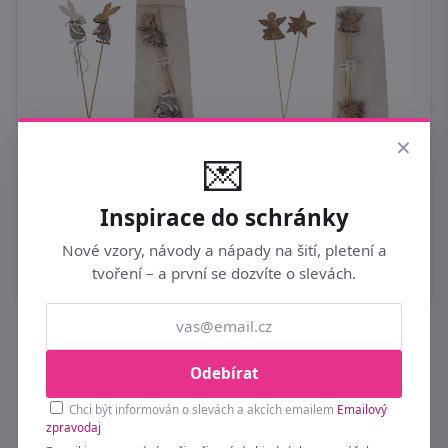
B
×
Ø
💌
Zápich zajíc, 4ks
Zápich dekorační 4 ks
3
D2132
D2602 - 7 x 0,5 x 8/34
Inspirace do schránky
cm
99 Kč
Nové vzory, návody a nápady na šití, pletení a
99 Kč
tvoření – a první se dozvíte o slevách.
Buďte první u novinek a slev 💌
Odebírat
Přihlaste se k odběru a získejte tipy na nové
Chci být informován o slevách a akcích emailem
Emailový
zpravodaj
kolekce a exkluzivní akce dřív než ostatní.