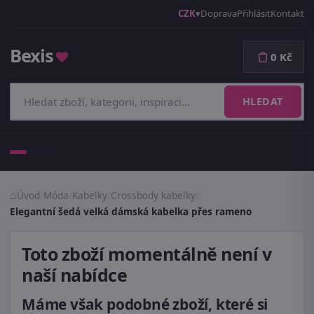
CZK
Doprava
Přihlásit
Kontakt
Bexis
♥
0 Kč
HLEDAT
Menu
Úvod
/
Móda
/
Kabelky
/
Crossbody kabelky
/
Elegantní šedá velká dámská kabelka přes rameno
Toto zboží momentálně není v
naší nabídce
Máme však podobné zboží, které si