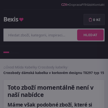
CZK
Doprava
Přihlásit
Kontakt
Bexis
♥
0 Kč
HLEDAT
Menu
Úvod
/
Móda
/
Kabelky
/
Crossbody kabelky
/
Crossbody dámská kabelka v korkovém designu T8297 typ 15
Toto zboží momentálně není v
naší nabídce
Máme však podobné zboží, které si