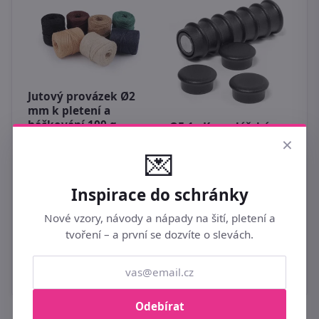
Jutový provázek Ø2
mm k pletení a
háčkování 100 g
OF-1 - Kancelářské
M
×
magnety, černé - 10
M
129 Kč
💌
ks
k
199 Kč
1
Inspirace do schránky
Nové vzory, návody a nápady na šití, pletení a
tvoření – a první se dozvíte o slevách.
Odebírat