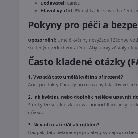
Dodavatel:
Canea
Hlavní využití:
Floristika, kreativní tvoření,
Pokyny pro péči a bezp
Upozornění:
Umělé květiny nevyžadují žádnou vodu
studeným vzduchem z fénu. Aby barvy zůstaly dlouh
Často kladené otázky (F
1. Vypadá tato umělá květina přirozeně?
Ano, produkty Canea jsou navrženy tak, aby věrně na
2. Jak květinu nebo doplněk nejlépe upevnit d
Stonky lze snadno zkracovat pomocí floristických kl
dřívku.
3. Nevadí materiál alergikům?
Naopak, tato dekorace je pro alergiky naprosto bez