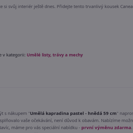
 si svůj interiér ještě dnes. Přidejte tento trvanlivý kousek Cane
 v kategorii:
Umělé listy, trávy a mechy
být s nákupem "
Umělá kapradina pastel - hnědá 59 cm
" napro
splňovalo vaše očekávání, není důvod k obavám. Nabízíme možno
Navíc, máme pro vás speciální nabídku -
první výměnu zdarma