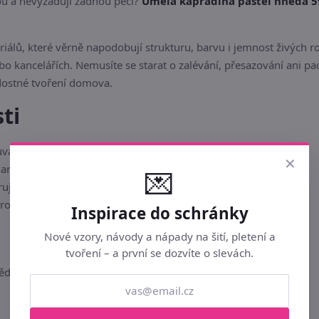
nou a nevyžadují žádnou péči?
Umělá kapradina pastel hnědá 
lů, které věrně napodobují strukturu, barvu i jemnost živých rost
 kancelářích. Nemusíte se starat o zalévání, přesazování ani pad
adostné tvoření domova.
ti
vadají a uchovávají si svůj půvab po mnoho let.
×
ni starosti s parazity – ideální pro časově vytížené.
💌
uje a kombinuje s dalšími prvky v kreativních aranžmá.
ro alergiky, kteří nemohou mít doma živé rostliny.
Inspirace do schránky
Nové vzory, návody a nápady na šití, pletení a
tvoření – a první se dozvíte o slevách.
nědá 59 cm