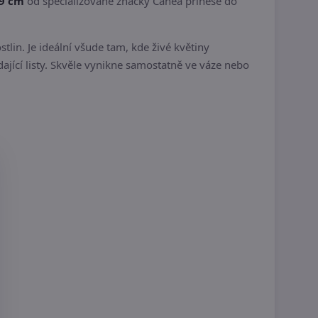
59 cm
od specializované značky Canea přinese do
lin. Je ideální všude tam, kde živé květiny
ající listy. Skvěle vynikne samostatně ve váze nebo