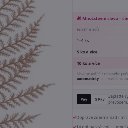
🎁 Množstevní sleva – čím
POČET KUSŮ
1–4 ks
5 ks a více
10 ks a více
Sleva se počítá z celkového poč
automaticky
– nemusíte nic za
Zaplaťte r
Pay
G Pay
převodem
Doprava zdarma nad limit 
14 dní na vrácení — prvn