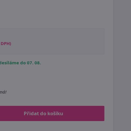
s DPH)
esíláme do 07. 08.
m
emá!
Přidat do košíku