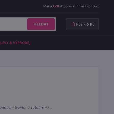
Měna:
CZK
Doprava
Přihlásit
Kontakt
HLEDAT
Košík:
0 Kč
SLEVY & VÝPRODEJ
ativní tvoření a zútulnění i...