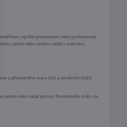
m hadříkem, oprášit prachovkou nebo profouknout
ímu záření nebo silnému dešti v exteriéru.
v a přirozeného tvaru listů a okvětních lístků.
ou pistolí nebo vázat pomocí floristického drátu na