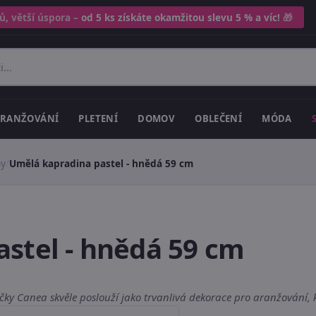
ů, větší úspora –
od 5 ks získáte okamžitou slevu 5 % a víc!
🎁
RANŽOVÁNÍ
PLETENÍ
DOMOV
OBLEČENÍ
MÓDA
hy
/
Umělá kapradina pastel - hnědá 59 cm
stel - hnědá 59 cm
 Canea skvěle poslouží jako trvanlivá dekorace pro aranžování, kre