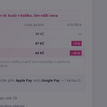
 víc kusů v košíku, tím nižší cena
CENA ZA KUS
UŠETŘÍTE
49 Kč
—
47 Kč
−5 %
44 Kč
−10 %
tu kusů v košíku (napříč všemi produkty) a uplatní se
dávat.
ychle přes
Apple Pay
nebo
Google Pay
— i kartou či
.
po celé ČR
í výměna zdarma