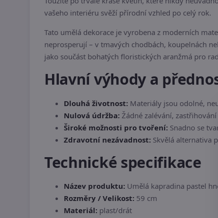
Toužíte po trvalé kráse květin, které nikdy neuvad
vašeho interiéru svěží přírodní vzhled po celý rok.
Tato umělá dekorace je vyrobena z moderních materiá
neprosperují – v tmavých chodbách, koupelnách nebo
jako součást bohatých floristických aranžmá pro r
Hlavní výhody a přednos
Dlouhá životnost:
Materiály jsou odolné, neu
Nulová údržba:
Žádné zalévání, zastřihování a
Široké možnosti pro tvoření:
Snadno se tvar
Zdravotní nezávadnost:
Skvělá alternativa p
Technické specifikace
Název produktu:
Umělá kapradina pastel h
Rozměry / Velikost:
59 cm
Materiál:
plast/drát