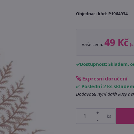
Objednací kód:
P1964934
49 Kč
Vaše cena:
(
Dostupnost: Skladem, od
🚀 Expresní doručení
✅ Poslední 2 ks sklade
Dodavatel nyní další kusy n
+
ks
-