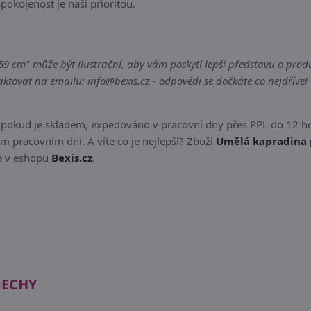
spokojenost je naší prioritou.
cm" může být ilustrační, aby vám poskytl lepší představu o produk
tovat na emailu: info@bexis.cz - odpovědi se dočkáte co nejdříve!
 pokud je skladem, expedováno v pracovní dny přes PPL do 12 h
m pracovním dni. A víte co je nejlepší? Zboží
Umělá kapradina 
te v eshopu
Bexis.cz
.
MECHY