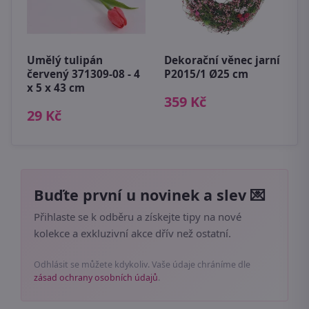
K
s
Umělý tulipán
Dekorační věnec jarní
-
červený 371309-08 - 4
P2015/1 Ø25 cm
x 5 x 43 cm
1
359 Kč
29 Kč
Buďte první u novinek a slev 💌
Přihlaste se k odběru a získejte tipy na nové
kolekce a exkluzivní akce dřív než ostatní.
Odhlásit se můžete kdykoliv. Vaše údaje chráníme dle
zásad ochrany osobních údajů
.