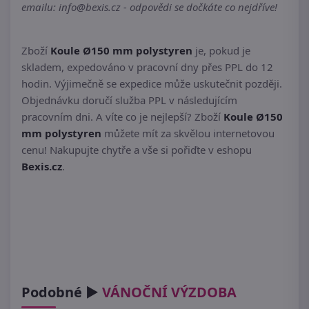
emailu: info@bexis.cz - odpovědi se dočkáte co nejdříve!
Zboží
Koule Ø150 mm polystyren
je, pokud je
skladem, expedováno v pracovní dny přes PPL do 12
hodin. Výjimečně se expedice může uskutečnit později.
Objednávku doručí služba PPL v následujícím
pracovním dni. A víte co je nejlepší? Zboží
Koule Ø150
mm polystyren
můžete mít za skvělou internetovou
cenu! Nakupujte chytře a vše si pořiďte v eshopu
Bexis.cz
.
Podobné ►
VÁNOČNÍ VÝZDOBA