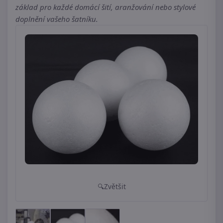
základ pro každé domácí šití, aranžování nebo stylové
doplnění vašeho šatníku.
Zvětšit