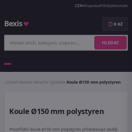
CZK
Doprava
Přihlásit
Kontakt
Bexis
♥
0 Kč
HLEDAT
Menu
Úvod
/
Vánoce
/
Vánoční výzdoba
/
Koule Ø150 mm polystyren
Koule Ø150 mm polystyren
Prvotřídní koule ø150 mm polystyren představuje skvělý