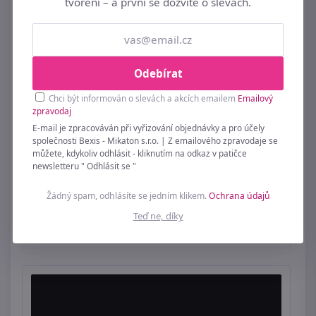
tvoření – a první se dozvíte o slevách.
Odebírat
Chci být informován o slevách a akcích emailem
Emailový
zpravodaj
E-mail je zpracováván při vyřizování objednávky a pro účely
společnosti Bexis - Mikaton s.r.o. | Z emailového zpravodaje se
můžete, kdykoliv odhlásit - kliknutím na odkaz v patičce
newsletteru " Odhlásit se "
Žádný spam, odhlásíte se jedním klikem.
Ochrana údajů
Věnec polystyren Ø20 cm
Teď ne, díky
39 Kč