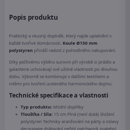
Popis produktu
Praktický a vkusný doplněk, který najde uplatnění v
každé tvořivé domácnosti.
Koule Ø150 mm
polystyren
přináší radost z pohodlného nakupování.
Díky pečlivému výběru surovin při výrobě si prádlo a
galanterie uchovávají své užitné vlastnosti po dlouhou
dobu. Výborně se kombinuje s dalšími textiliemi a
nitěmi pro tvoření uceleného harmonického dojmu.
Technické specifikace a vlastnosti
Typ produktu:
Módní doplňky
Tloušťka / Síla:
15 cm Plná (není dutá) Složení
polystyren Techniky aranžování na párty a oslavy
decoupage drátování nešitý patchwork svatební