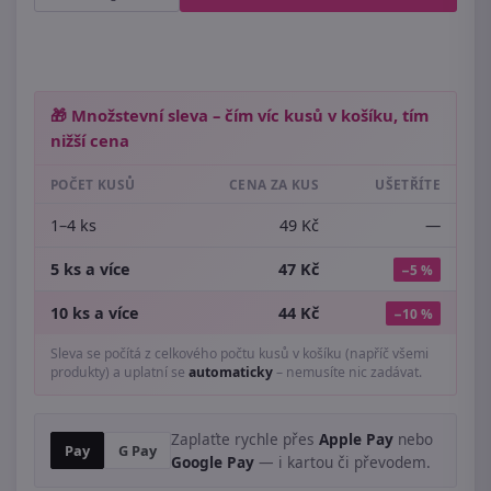
🎁 Množstevní sleva – čím víc kusů v košíku, tím
nižší cena
POČET KUSŮ
CENA ZA KUS
UŠETŘÍTE
1–4 ks
49 Kč
—
5 ks a více
47 Kč
−5 %
10 ks a více
44 Kč
−10 %
Sleva se počítá z celkového počtu kusů v košíku (napříč všemi
produkty) a uplatní se
automaticky
– nemusíte nic zadávat.
Zaplaťte rychle přes
Apple Pay
nebo
Pay
G Pay
Google Pay
— i kartou či převodem.