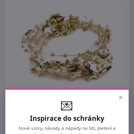
Perličky na silonu Ø12 mm hvězdičky 1,3
×
metru
💌
29 Kč
Inspirace do schránky
Nové vzory, návody a nápady na šití, pletení a