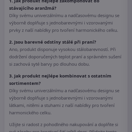
1. Jak produkt nejlépe zakomponovat do
stávajícího aranžmá?
Díky svému univerzálnímu a nadčasovému designu se
výborně doplňuje s jednobarevnými i vzorovanými
prvky z naší nabídky pro tvoření harmonického celku.
2. Jsou barevné odstíny stálé při praní?
Ano, produkt disponuje vysokou stálobarevností. Při
dodržení doporučených teplot praní a správném sušení
si zachová syté barvy po dlouhou dobu.
3. Jak produkt nejlépe kombinovat s ostatním
sortimentem?
Díky svému univerzálnímu a nadčasovému designu se
výborně doplňuje s jednobarevnými i vzorovanými
látkami, nitěmi a stuhami z naší nabídky pro tvoření
harmonického celku.
Užijte si radost z pohodlného nakupování a doplňte si
své zásoby pro kreativní šití ještě dnes. Přidejte tento