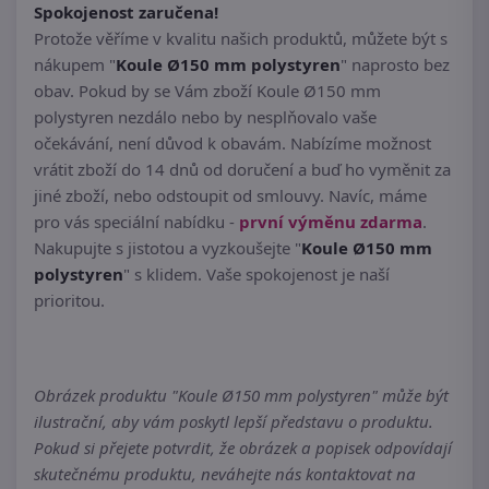
Spokojenost zaručena!
Protože věříme v kvalitu našich produktů, můžete být s
nákupem "
Koule Ø150 mm polystyren
" naprosto bez
obav. Pokud by se Vám zboží Koule Ø150 mm
polystyren nezdálo nebo by nesplňovalo vaše
očekávání, není důvod k obavám. Nabízíme možnost
vrátit zboží do 14 dnů od doručení a buď ho vyměnit za
jiné zboží, nebo odstoupit od smlouvy. Navíc, máme
pro vás speciální nabídku -
první výměnu zdarma
.
Nakupujte s jistotou a vyzkoušejte "
Koule Ø150 mm
polystyren
" s klidem. Vaše spokojenost je naší
prioritou.
Obrázek produktu "Koule Ø150 mm polystyren" může být
ilustrační, aby vám poskytl lepší představu o produktu.
Pokud si přejete potvrdit, že obrázek a popisek odpovídají
skutečnému produktu, neváhejte nás kontaktovat na