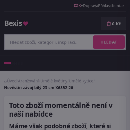
CZK
Doprava
Přihlásit
Kontakt
Bexis
♥
0 Kč
HLEDAT
Menu
Úvod
/
Aranžování
/
Umělé květiny
/
Umělé kytice
/
Nevěstin závoj bílý 23 cm X6852-26
Toto zboží momentálně není v
naší nabídce
Máme však podobné zboží, které si