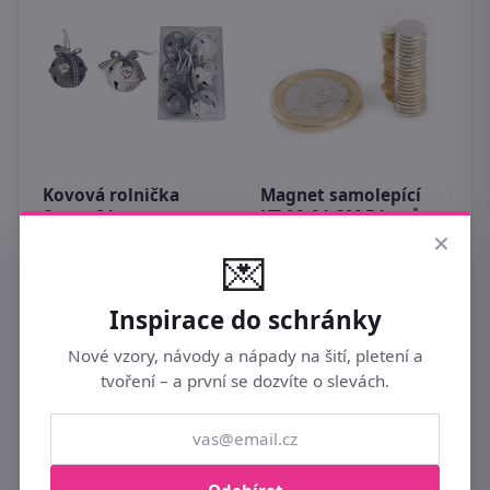
Kovová rolnička
Magnet samolepící
D
Santa 6 ks
KT-08-01-3M 5 kusů
X
×
c
💌
139 Kč
29 Kč
3
Inspirace do schránky
Nové vzory, návody a nápady na šití, pletení a
tvoření – a první se dozvíte o slevách.