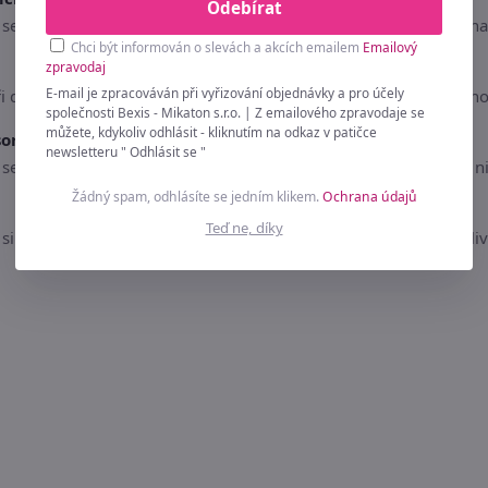
Odebírat
e výborně doplňuje s jednobarevnými i vzorovanými prvky z naš
Chci být informován o slevách a akcích emailem
Emailový
zpravodaj
E-mail je zpracováván při vyřizování objednávky a pro účely
ři dodržení doporučených teplot praní a správném sušení si zach
společnosti Bexis - Mikaton s.r.o. | Z emailového zpravodaje se
můžete, kdykoliv odhlásit - kliknutím na odkaz v patičce
 sortimentem?
newsletteru " Odhlásit se "
 výborně doplňuje s jednobarevnými i vzorovanými látkami, nit
Žádný spam, odhlásíte se jedním klikem.
Ochrana údajů
Teď ne, díky
i své zásoby pro kreativní šití ještě dnes. Přidejte tento spolehl