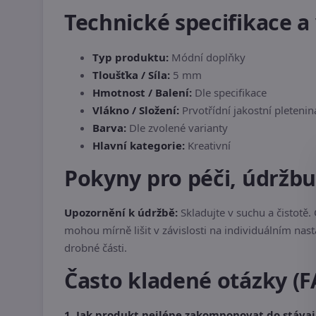
Technické specifikace a 
Typ produktu:
Módní doplňky
Tloušťka / Síla:
5 mm
Hmotnost / Balení:
Dle specifikace
Vlákno / Složení:
Prvotřídní jakostní pletenin
Barva:
Dle zvolené varianty
Hlavní kategorie:
Kreativní
Pokyny pro péči, údržb
Upozornění k údržbě:
Skladujte v suchu a čistot
mohou mírně lišit v závislosti na individuálním nas
drobné části.
Často kladené otázky (F
1. Jak produkt nejlépe zakomponovat do stáva