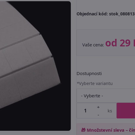
Objednací kód:
stok_080813
od 29 
Vaše cena:
Dostupnosti
*
Vyberte variantu
+
ks
-
🎁 Množstevní sleva – čím