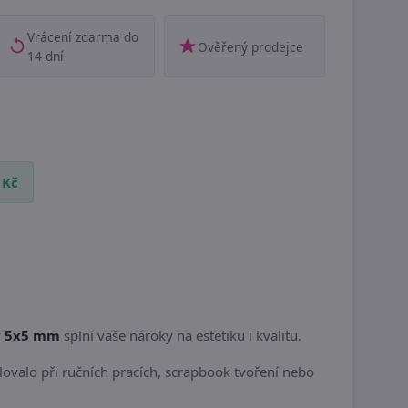
Vrácení zdarma do
Ověřený prodejce
14 dní
 Kč
y 5x5 mm
splní vaše nároky na estetiku i kvalitu.
lovalo při ručních pracích, scrapbook tvoření nebo