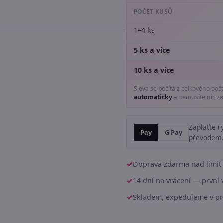
POČET KUSŮ
1–4 ks
5 ks a více
10 ks a více
Sleva se počítá z celkového poč
automaticky
– nemusíte nic za
Zaplaťte r
Pay
G Pay
převodem
Doprava zdarma nad limit 
14 dní na vrácení — prvn
Skladem, expedujeme v pr