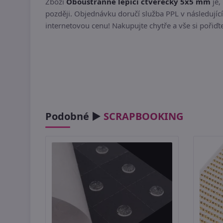
Zboží
Oboustranné lepicí čtverečky 5x5 mm
je,
později. Objednávku doručí služba PPL v následující
internetovou cenu! Nakupujte chytře a vše si pořiď
Podobné ►
SCRAPBOOKING