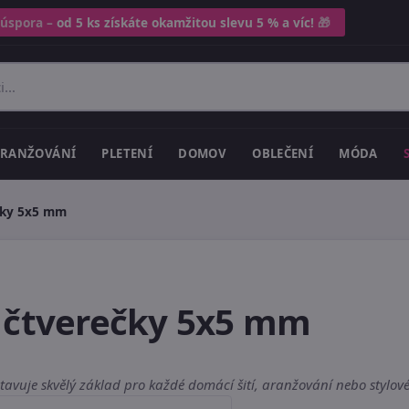
 úspora –
od 5 ks získáte okamžitou slevu 5 % a víc!
🎁
RANŽOVÁNÍ
PLETENÍ
DOMOV
OBLEČENÍ
MÓDA
čky 5x5 mm
í čtverečky 5x5 mm
tavuje skvělý základ pro každé domácí šití, aranžování nebo stylov