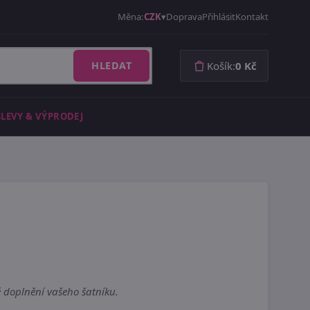
Měna:
CZK
Doprava
Přihlásit
Kontakt
HLEDAT
Košík:
0 Kč
SLEVY & VÝPRODEJ
é doplnění vašeho šatníku.