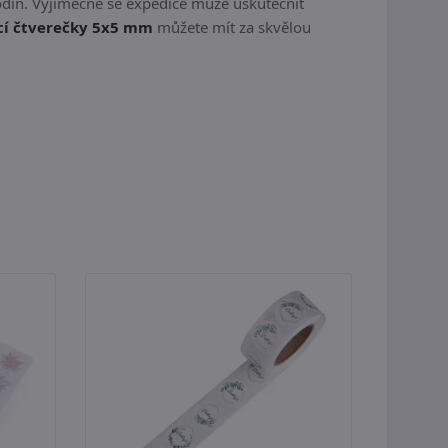
din. Výjimečně se expedice může uskutečnit
cí čtverečky 5x5 mm
můžete mít za skvělou