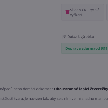
Sklad v ČR – rychlé
vyřízení
|
Dotaz k výrobku
Doprava zdarma
od 999
ch nápadů nebo domácí dekorace?
Oboustranné lepicí čtverečk
stálostí tvaru. Je navržen tak, aby se s ním velmi snadno manipu