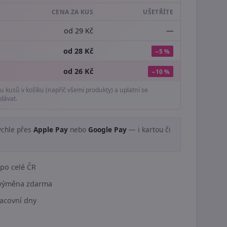
CENA ZA KUS
UŠETŘÍTE
od 29 Kč
—
od 28 Kč
−5 %
od 26 Kč
−10 %
tu kusů v košíku (napříč všemi produkty) a uplatní se
dávat.
ychle přes
Apple Pay
nebo
Google Pay
— i kartou či
.
po celé ČR
í výměna zdarma
acovní dny