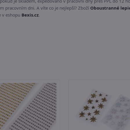
 pokud je skladem, expedováno v pracovní dny přes PPL do 12 ho
m pracovním dni. A víte co je nejlepší? Zboží
Oboustranné lepi
te v eshopu
Bexis.cz
.