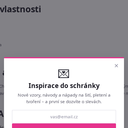
vlastnosti
a
×
💌
u a bezpečnost
Inspirace do schránky
ě. Chraňte před dlouhodobým přímým slunečním zářením, vysokým
tavení vašeho monitoru či displeje mobilního telefonu. Skladujte
Nové vzory, návody a nápady na šití, pletení a
tvoření – a první se dozvíte o slevách.
AQ)
jícího aranžmá?