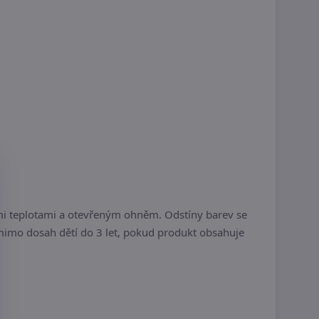
i teplotami a otevřeným ohněm. Odstíny barev se
 mimo dosah dětí do 3 let, pokud produkt obsahuje