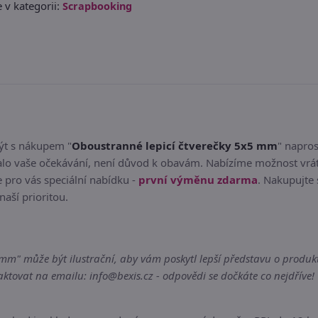
 v kategorii:
Scrapbooking
být s nákupem "
Oboustranné lepicí čtverečky 5x5 mm
" napro
lo vaše očekávání, není důvod k obavám. Nabízíme možnost vrát
 pro vás speciální nabídku -
první výměnu zdarma
. Nakupujte 
naší prioritou.
m" může být ilustrační, aby vám poskytl lepší představu o produktu
tovat na emailu: info@bexis.cz - odpovědi se dočkáte co nejdříve!