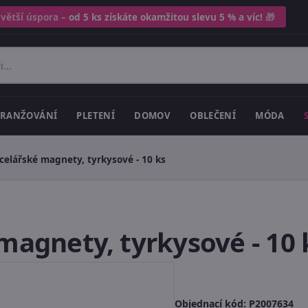
 větší úspora –
od 5 ks získáte okamžitou slevu 5 % a víc!
🎁
RANŽOVÁNÍ
PLETENÍ
DOMOV
OBLEČENÍ
MÓDA
celářské magnety, tyrkysové - 10 ks
magnety, tyrkysové - 10 
Objednací kód:
P2007634