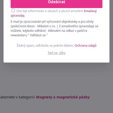
Odebírat
Chci být informován o slevách a akcích emailem
Emailový
zpravodaj
E-mail je zpracováván při vyřizování objednávky a pro účely
společnosti Bexis - Mikaton s.r.o. | Z emailového zpravodaje se
můžete, kdykoliv odhlásit - kliknutím na odkaz v patičce
newsletteru " Odhlásit se "
Žádný spam, odhlásíte se jedním klikem.
Ochrana údajů
Teď ne, díky
aleznete v kategorii:
Magnety a magnetické pásky