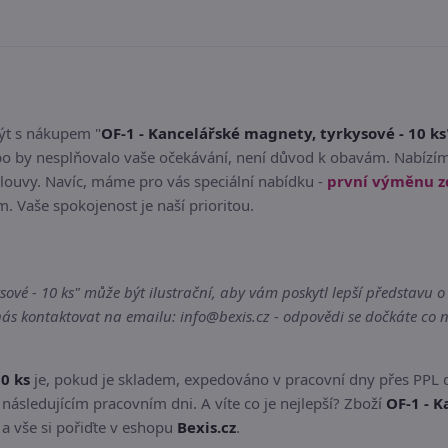
být s nákupem "
OF-1 - Kancelářské magnety, tyrkysové - 10 ks
bo by nesplňovalo vaše očekávání, není důvod k obavám. Nabízím
louvy. Navíc, máme pro vás speciální nabídku -
první výměnu 
em. Vaše spokojenost je naší prioritou.
vé - 10 ks" může být ilustrační, aby vám poskytl lepší představu o 
s kontaktovat na emailu: info@bexis.cz - odpovědi se dočkáte co n
0 ks
je, pokud je skladem, expedováno v pracovní dny přes PPL 
následujícím pracovním dni. A víte co je nejlepší? Zboží
OF-1 - K
 a vše si pořiďte v eshopu
Bexis.cz
.