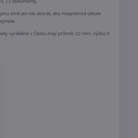
ů. I s dokumenty.
jsou silné jen tak akorát, aby magnetická tabule
sejmete.
gnety vyráběné v Česku mají průměr 22 mm, výšku 9