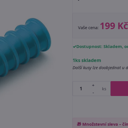
199 Kč
Vaše cena:
Dostupnost: Skladem, od
1ks skladem
Další kusy lze doobjednat u 
+
ks
-
🎁 Množstevní sleva – čím