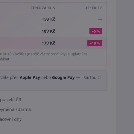
CENA ZA KUS
UŠETŘÍTE
199 Kč
—
189 Kč
−5 %
179 Kč
−10 %
tu kusů v košíku (napříč všemi produkty) a uplatní se
dávat.
ychle přes
Apple Pay
nebo
Google Pay
— i kartou či
.
po celé ČR
í výměna zdarma
acovní dny