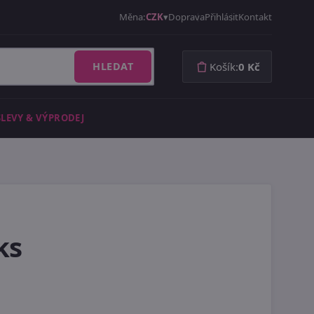
Měna:
CZK
Doprava
Přihlásit
Kontakt
HLEDAT
Košík:
0 Kč
SLEVY & VÝPRODEJ
ks