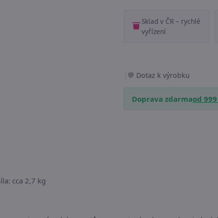
Sklad v ČR – rychlé
vyřízení
|
Dotaz k výrobku
Doprava zdarma
od 999
a: cca 2,7 kg