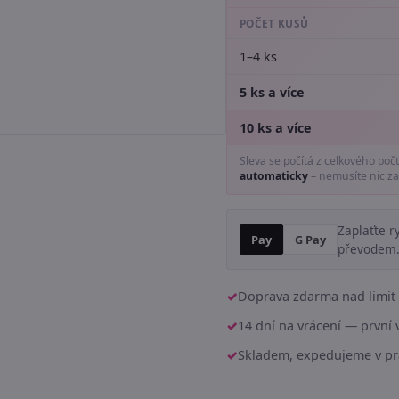
POČET KUSŮ
1–4 ks
5 ks a více
10 ks a více
Sleva se počítá z celkového poč
automaticky
– nemusíte nic za
Zaplaťte r
Pay
G Pay
převodem
Doprava zdarma nad limit 
14 dní na vrácení — prvn
Skladem, expedujeme v pr