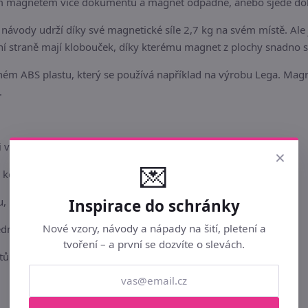
ckým magnetem více dokumentů a magnet odpadne, anebo sjede dol
návody udrží díky své magnetické síle 2,7 kg na svém místě. Ale 
ní straně mají klobouček, díky kterému magnet z plochy snadno 
ém ABS plastu, který se používá například na výrobu Lega. Ma
.
 v kanceláři,
×
💌
konstrukci v dílně,
u,
Inspirace do schránky
Nové vzory, návody a nápady na šití, pletení a
dnici.
tvoření – a první se dozvíte o slevách.
tů OF-1.