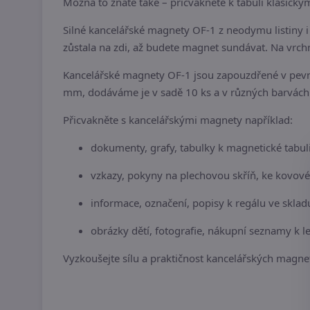
Možná to znáte také – přicvaknete k tabuli klasi
Silné kancelářské magnety OF-1 z neodymu listiny i 
zůstala na zdi, až budete magnet sundávat. Na vrch
Kancelářské magnety OF-1 jsou zapouzdřené v pevn
mm, dodáváme je v sadě 10 ks a v různých barvách
Přicvakněte s kancelářskými magnety například:
dokumenty, grafy, tabulky k magnetické tabuli
vzkazy, pokyny na plechovou skříň, ke kovové 
informace, označení, popisy k regálu ve sklad
obrázky dětí, fotografie, nákupní seznamy k le
Vyzkoušejte sílu a praktičnost kancelářských magne