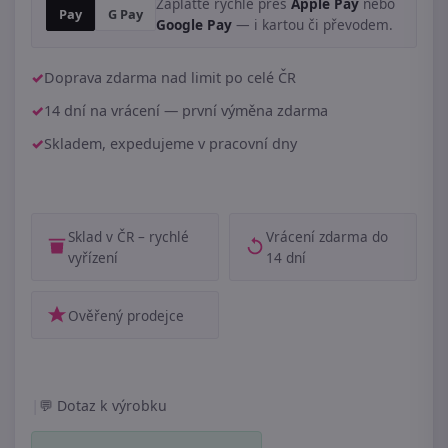
Zaplaťte rychle přes
Apple Pay
nebo
Pay
G Pay
Google Pay
— i kartou či převodem.
Doprava zdarma nad limit po celé ČR
14 dní na vrácení — první výměna zdarma
Skladem, expedujeme v pracovní dny
Sklad v ČR – rychlé
Vrácení zdarma do
vyřízení
14 dní
Ověřený prodejce
|
Dotaz k výrobku