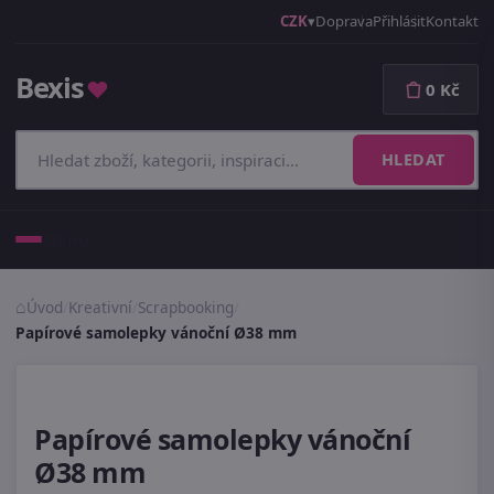
CZK
Doprava
Přihlásit
Kontakt
Bexis
♥
0 Kč
HLEDAT
Menu
Úvod
/
Kreativní
/
Scrapbooking
/
Papírové samolepky vánoční Ø38 mm
Papírové samolepky vánoční
Ø38 mm