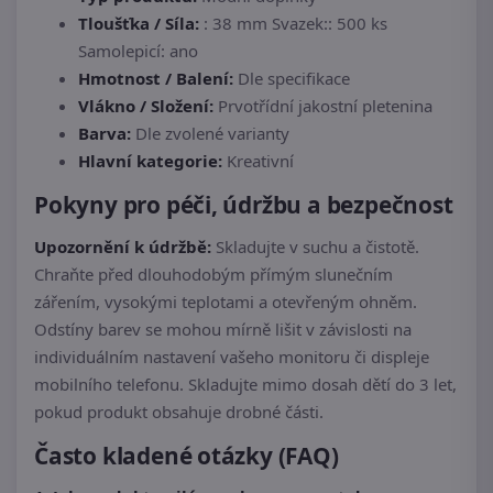
Tloušťka / Síla:
: 38 mm Svazek:: 500 ks
Samolepicí: ano
Hmotnost / Balení:
Dle specifikace
Vlákno / Složení:
Prvotřídní jakostní pletenina
Barva:
Dle zvolené varianty
Hlavní kategorie:
Kreativní
Pokyny pro péči, údržbu a bezpečnost
Upozornění k údržbě:
Skladujte v suchu a čistotě.
Chraňte před dlouhodobým přímým slunečním
zářením, vysokými teplotami a otevřeným ohněm.
Odstíny barev se mohou mírně lišit v závislosti na
individuálním nastavení vašeho monitoru či displeje
mobilního telefonu. Skladujte mimo dosah dětí do 3 let,
pokud produkt obsahuje drobné části.
Často kladené otázky (FAQ)