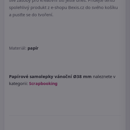
své zásoby pro kreativní šití ještě dnes. Přidejte tento
spolehlivý produkt z e-shopu Bexis.cz do svého košíku
a pusťte se do tvoření.
Materiál:
papír
Papírové samolepky vánoční Ø38 mm
naleznete v
kategorii:
Scrapbooking