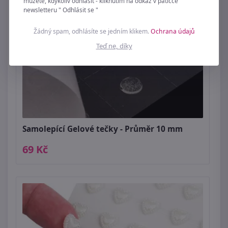
můžete, kdykoliv odhlásit - kliknutím na odkaz v patičce
newsletteru " Odhlásit se "
Žádný spam, odhlásíte se jedním klikem.
Ochrana údajů
Teď ne, díky
Samolepící Gelové tečky - Průměr 10 mm
69 Kč