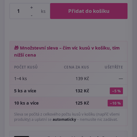
+
Přidat do košíku
ks
-
🎁 Množstevní sleva – čím víc kusů v košíku, tím
nižší cena
POČET KUSŮ
CENA ZA KUS
UŠETŘÍTE
1–4 ks
139 Kč
—
5 ks a více
132 Kč
−5 %
10 ks a více
125 Kč
−10 %
Sleva se počítá z celkového počtu kusů v košíku (napříč všemi
produkty) a uplatní se
automaticky
– nemusíte nic zadávat.