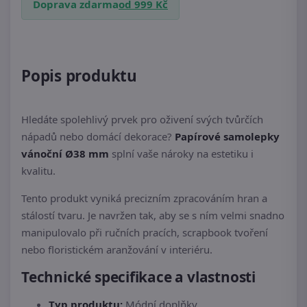
Doprava zdarma
od 999 Kč
Popis produktu
Hledáte spolehlivý prvek pro oživení svých tvůrčích
nápadů nebo domácí dekorace?
Papírové samolepky
vánoční Ø38 mm
splní vaše nároky na estetiku i
kvalitu.
Tento produkt vyniká precizním zpracováním hran a
stálostí tvaru. Je navržen tak, aby se s ním velmi snadno
manipulovalo při ručních pracích, scrapbook tvoření
nebo floristickém aranžování v interiéru.
Technické specifikace a vlastnosti
Typ produktu:
Módní doplňky