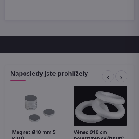
Naposledy jste prohlížely
Magnet Ø10 mm 5
Věnec Ø19 cm
V
kusů
polystyren seříznutý
p