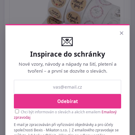
×
💌
Inspirace do schránky
Nové vzory, návody a nápady na šití, pletení a
tvoření – a první se dozvíte o slevách.
Papírové samolepky Handmade with love,
thank you Ø25 mm
Odebírat
89 Kč
Chci být informován o slevách a akcích emailem
Emailový
zpravodaj
E-mail je zpracováván při vyřizování objednávky a pro účely
společnosti Bexis - Mikaton s.r.o. | Z emailového zpravodaje se