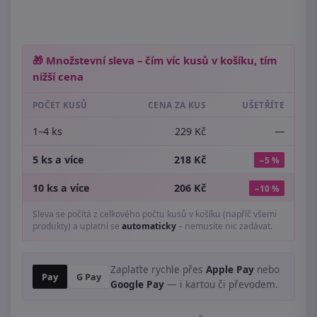
🎁 Množstevní sleva – čím víc kusů v košíku, tím
nižší cena
POČET KUSŮ
CENA ZA KUS
UŠETŘÍTE
1–4 ks
229 Kč
—
5 ks a více
218 Kč
−5 %
10 ks a více
206 Kč
−10 %
Sleva se počítá z celkového počtu kusů v košíku (napříč všemi
produkty) a uplatní se
automaticky
– nemusíte nic zadávat.
Zaplaťte rychle přes
Apple Pay
nebo
Pay
G Pay
Google Pay
— i kartou či převodem.