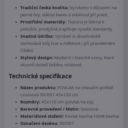
Tradiční česká kvalita:
Vyrobeno s důrazem na
pevné švy, stálost barev a odolnost při praní.
Prvotřídní materiály:
Tkanina je šetrná k
pokožce, prodyšná a splňuje vysoké standardy.
Snadná údržba:
Výrobek si dlouhodobě
zachovává svůj tvar a měkkost i při pravidelném
čištění.
Stylový design:
Moderní i klasické vzory, které
vkusně doladí každou místnost.
Technické specifikace
Název produktu:
POVLAK na relaxační polštář
Lososová 90/007 45x120 cm
Rozměry:
45x120 cm (povlak na zip)
Barevné provedení / Motiv:
lososová
Materiálové složení:
Povlak bavlna:100% bavlna
Označení dezénu:
90/007