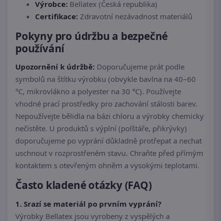
Výrobce:
Bellatex (Česká republika)
Certifikace:
Zdravotní nezávadnost materiálů
Pokyny pro údržbu a bezpečné
používání
Upozornění k údržbě:
Doporučujeme prát podle
symbolů na štítku výrobku (obvykle bavlna na 40–60
°C, mikrovlákno a polyester na 30 °C). Používejte
vhodné prací prostředky pro zachování stálosti barev.
Nepoužívejte bělidla na bázi chloru a výrobky chemicky
nečistěte. U produktů s výplní (polštáře, přikrývky)
doporučujeme po vyprání důkladně protřepat a nechat
uschnout v rozprostřeném stavu. Chraňte před přímým
kontaktem s otevřeným ohněm a vysokými teplotami.
Často kladené otázky (FAQ)
1. Srazí se materiál po prvním vyprání?
Výrobky Bellatex jsou vyrobeny z vyspělých a