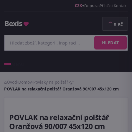
CZK
Doprava
Přihlásit
Kontakt
Bexis
♥
0 Kč
HLEDAT
Menu
Úvod
/
Domov
/
Povlaky na polštářky
/
POVLAK na relaxační polštář Oranžová 90/007 45x120 cm
POVLAK na relaxační polštář
Oranžová 90/007 45x120 cm