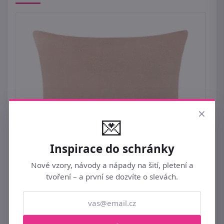
×
💌
Inspirace do schránky
Nové vzory, návody a nápady na šití, pletení a
tvoření – a první se dozvíte o slevách.
Povláček MIKRO jednobarevný Béžová
povláček / 027 40x40 cm