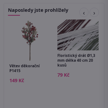
Naposledy jste prohlížely
Floristický drát Ø1,3
mm délka 40 cm 20
kusů
V
Větev děkorační
3
P1415
79 Kč
1
149 Kč