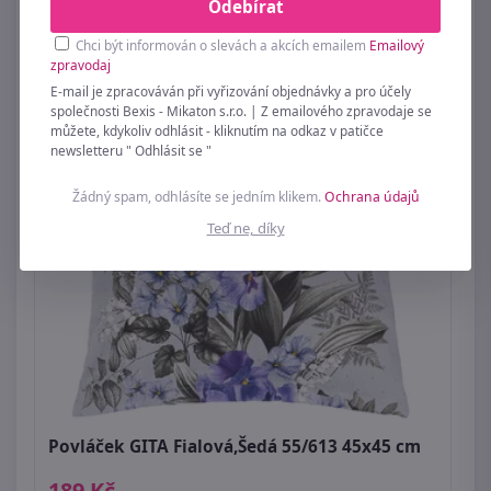
139 Kč
Odebírat
Chci být informován o slevách a akcích emailem
Emailový
zpravodaj
E-mail je zpracováván při vyřizování objednávky a pro účely
společnosti Bexis - Mikaton s.r.o. | Z emailového zpravodaje se
můžete, kdykoliv odhlásit - kliknutím na odkaz v patičce
newsletteru " Odhlásit se "
Žádný spam, odhlásíte se jedním klikem.
Ochrana údajů
Teď ne, díky
Povláček GITA Fialová,Šedá 55/613 45x45 cm
189 Kč