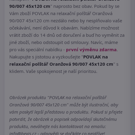
90/007 45x120 cm
" naprosto bez obav. Pokud by se
Vám zboží POVLAK na relaxační polštář Oranžová
90/007 45x120 cm nezdálo nebo by nesplňovalo vaše
očekávání, není důvod k obavám. Nabízíme možnost
vrátit zboží do 14 dnů od doručení a buď ho vyměnit za
jiné zboží, nebo odstoupit od smlouvy. Navíc, máme
pro vás speciální nabídku -
první výměnu zdarma
.
Nakupujte s jistotou a vyzkoušejte "
POVLAK na
relaxační polštář Oranžová 90/007 45x120 cm
" s
klidem. Vaše spokojenost je naší prioritou.
Obrázek produktu "POVLAK na relaxační polštář
Oranžová 90/007 45x120 cm" může být ilustrační, aby
vám poskytl lepší představu o produktu. Pokud si přejete
potvrdit, že obrázek a popisek odpovídají skutečnému
produktu, neváhejte nás kontaktovat na emailu:
info@bexis.cz - odpovědi se dočkáte co nejdříve!