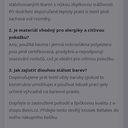
stabilizovaných tkanin s nízkou zbytkovou srážlivostí.
Při dodržení doporučené teploty praní si textil plně
zachová své rozměry.
2. Je materiál vhodný pro alergiky a citlivou
pokožku?
Ano, použitá bavlna i jemná mikrovlákna polyesteru
jsou plně certifikovaná, prodyšná a nepodporují
usazování roztočů, což je ideální pro citlivou pokožku.
3. Jak zajistit dlouhou stálost barev?
Doporučujeme prát textil vždy naruby (pokud to
konstrukce umožňuje) a používat tekuté prací gely
určené výhradně na barevné prádlo.
Dopřejte si zasloužené pohodlí a špičkovou kvalitu z e-
shopu Bexis.cz. Přidejte tento skvělý kousek Bellatex do
svého nákupního košíku.