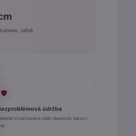
 cm
 kabelek, tašek
🛡️
Bezproblémová údržba
ateriál si zachovává stálé vlastnosti, barvu i
var.