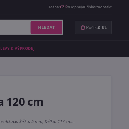
Měna:
CZK
Doprava
Přihlásit
Kontakt
HLEDAT
Košík:
0 Kč
SLEVY & VÝPRODEJ
a 120 cm
Specifikace: Šířka: 5 mm, Délka: 117 cm…