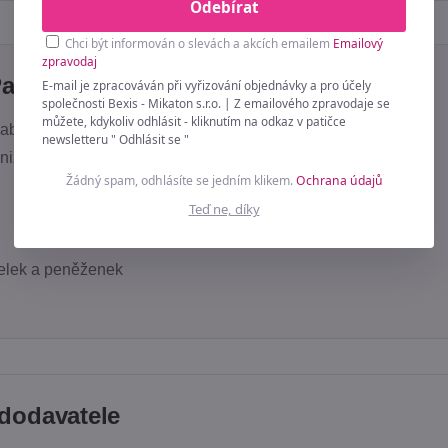
Odebírat
Chci být informován o slevách a akcích emailem
Emailový
zpravodaj
Parametry
E-mail je zpracováván při vyřizování objednávky a pro účely
společnosti Bexis - Mikaton s.r.o. | Z emailového zpravodaje se
můžete, kdykoliv odhlásit - kliknutím na odkaz v patičce
abelky s karabinou délka 120 cm
newsletteru " Odhlásit se "
izovaný kov / Zinková slitina
Žádný spam, odhlásíte se jedním klikem.
Ochrana údajů
Teď ne, díky
elek a peněženek
dodavatele