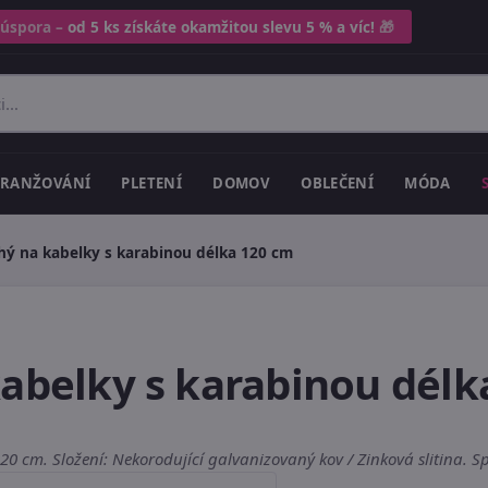
 úspora –
od 5 ks získáte okamžitou slevu 5 % a víc!
🎁
RANŽOVÁNÍ
PLETENÍ
DOMOV
OBLEČENÍ
MÓDA
hý na kabelky s karabinou délka 120 cm
kabelky s karabinou délk
120 cm. Složení: Nekorodující galvanizovaný kov / Zinková slitina. 