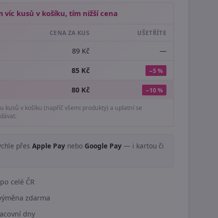
 víc kusů v košíku, tím nižší cena
CENA ZA KUS
UŠETŘÍTE
89 Kč
—
85 Kč
−5 %
80 Kč
−10 %
tu kusů v košíku (napříč všemi produkty) a uplatní se
dávat.
ychle přes
Apple Pay
nebo
Google Pay
— i kartou či
.
po celé ČR
í výměna zdarma
acovní dny