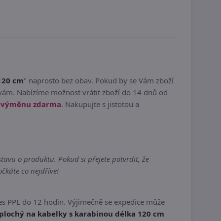
 120 cm
" naprosto bez obav. Pokud by se Vám zboží
vám. Nabízíme možnost vrátit zboží do 14 dnů od
í výměnu zdarma
. Nakupujte s jistotou a
avu o produktu. Pokud si přejete potvrdit, že
čkáte co nejdříve!
es PPL do 12 hodin. Výjimečně se expedice může
 plochý na kabelky s karabinou délka 120 cm