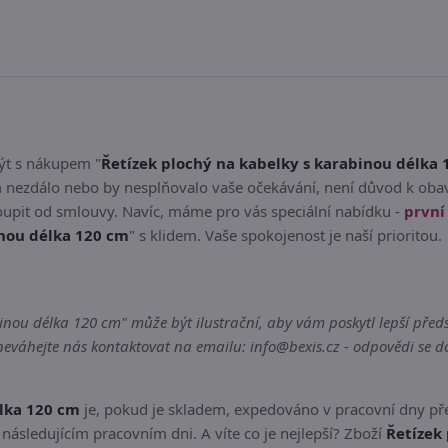
být s nákupem "
Řetízek plochý na kabelky s karabinou délka
m nezdálo nebo by nesplňovalo vaše očekávání, není důvod k oba
oupit od smlouvy. Navíc, máme pro vás speciální nabídku -
prvn
inou délka 120 cm
" s klidem. Vaše spokojenost je naší prioritou.
nou délka 120 cm" může být ilustrační, aby vám poskytl lepší předst
váhejte nás kontaktovat na emailu: info@bexis.cz - odpovědi se do
élka 120 cm
je, pokud je skladem, expedováno v pracovní dny př
následujícím pracovním dni. A víte co je nejlepší? Zboží
Řetízek