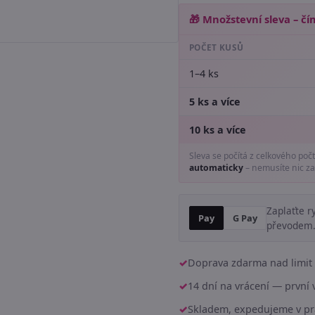
🎁 Množstevní sleva – čím
POČET KUSŮ
1–4 ks
5 ks a více
10 ks a více
Sleva se počítá z celkového poč
automaticky
– nemusíte nic za
Zaplaťte r
Pay
G Pay
převodem
Doprava zdarma nad limit 
14 dní na vrácení — prvn
Skladem, expedujeme v pr