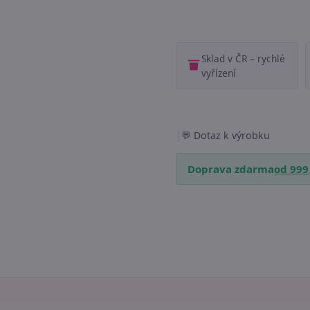
Sklad v ČR – rychlé
vyřízení
|
Dotaz k výrobku
Doprava zdarma
od 999