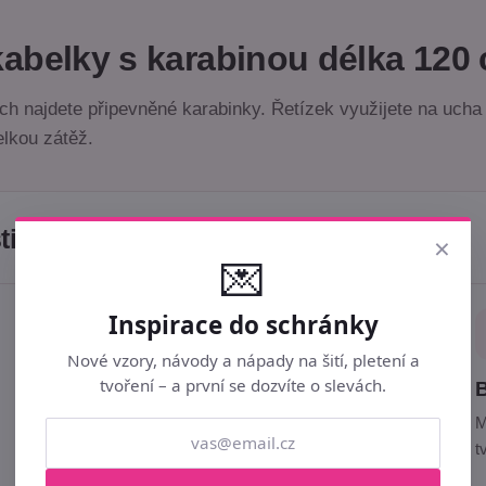
kabelky s karabinou délka 120
ch najdete připevněné karabinky. Řetízek využijete na ucha
elkou zátěž.
ti
×
💌
Inspirace do schránky
✂️
Nové vzory, návody a nápady na šití, pletení a
tvoření – a první se dozvíte o slevách.
Praktické využití
Skvělý pomocník pro tvoření, šití, aranžování i
M
módní doplňky.
t