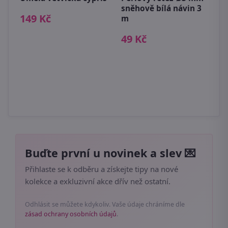
sněhově bílá návin 3
149 Kč
3
m
49 Kč
Buďte první u novinek a slev 💌
Přihlaste se k odběru a získejte tipy na nové
kolekce a exkluzivní akce dřív než ostatní.
Odhlásit se můžete kdykoliv. Vaše údaje chráníme dle
zásad ochrany osobních údajů
.