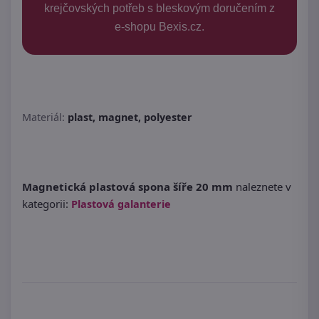
krejčovských potřeb s bleskovým doručením z
e-shopu Bexis.cz.
Materiál:
plast, magnet, polyester
Magnetická plastová spona šíře 20 mm
naleznete v
kategorii:
Plastová galanterie