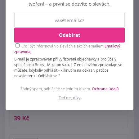
tvoření – a první se dozvíte o slevách.
Odebírat
Chci být informován o slevách a akcích emailem
Emailový
zpravodaj
E-mail je zpracováván při vyřizování objednávky a pro účely
společnosti Bexis - Mikaton s.r.o. | Z emailového zpravodaje se
můžete, kdykoliv odhlásit - kliknutím na odkaz v patičce
newsletteru " Odhlásit se "
Žádný spam, odhlásíte se jedním klikem.
Ochrana údajů
Teď ne, díky
Plastová karabina s kompasem
39 Kč