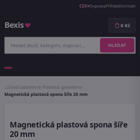
CZK
Doprava
Přihlásit
Kontakt
Bexis
♥
0 Kč
HLEDAT
Menu
Úvod
/
Galanterie
/
Plastová galanterie
/
Magnetická plastová spona šíře 20 mm
Magnetická plastová spona šíře
20 mm