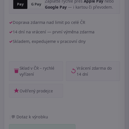
Zaplaťte rychle přes
Apple Pay
nebo
Pay
G Pay
Google Pay
— i kartou či převodem.
Doprava zdarma nad limit po celé ČR
14 dní na vrácení — první výměna zdarma
Skladem, expedujeme v pracovní dny
Sklad v ČR – rychlé
Vrácení zdarma do
vyřízení
14 dní
Ověřený prodejce
|
Dotaz k výrobku