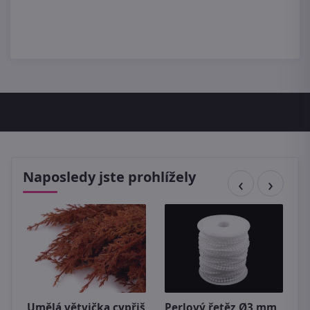
Naposledy jste prohlížely
Umělá větvička cypřiš
Perlový řetěz Ø3 mm
U