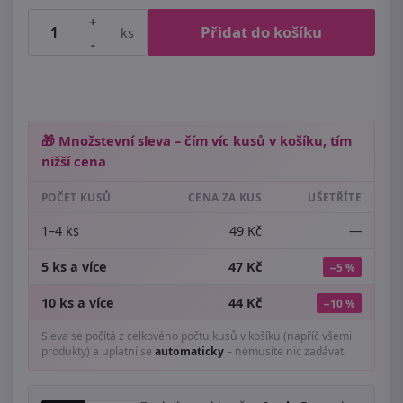
+
Přidat do košíku
ks
-
🎁 Množstevní sleva – čím víc kusů v košíku, tím
nižší cena
POČET KUSŮ
CENA ZA KUS
UŠETŘÍTE
1–4 ks
49 Kč
—
5 ks a více
47 Kč
−5 %
10 ks a více
44 Kč
−10 %
Sleva se počítá z celkového počtu kusů v košíku (napříč všemi
produkty) a uplatní se
automaticky
– nemusíte nic zadávat.