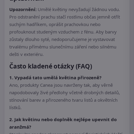
Upozornění:
Umělé květiny nevyžadují žádnou vodu.
Pro odstranění prachu stačí rostlinu občas jemně otřít
suchým hadříkem, oprášit prachovkou nebo
profouknout studeným vzduchem z fénu. Aby barvy
zůstaly dlouho syté, nedoporučujeme je vystavovat
trvalému přímému slunečnímu záření nebo silnému
dešti v exteriéru.
Často kladené otázky (FAQ)
1. Vypadá tato umělá květina přirozeně?
Ano, produkty Canea jsou navrženy tak, aby věrně
napodobovaly živé předlohy včetně drobných detailů,
stínování barev a přirozeného tvaru listů a okvětních
lístků.
2. Jak květinu nebo doplněk nejlépe upevnit do
aranžmá?