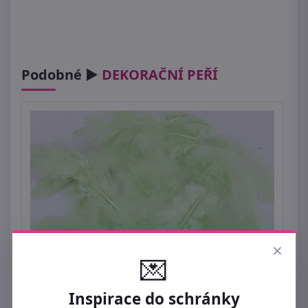
Podobné ►
DEKORAČNÍ PEŘÍ
×
💌
Peří světle zelená mint 10g
Inspirace do schránky