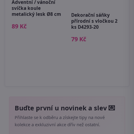
Adventní / vánoční
V
svíčka koule
s
metalický lesk Ø8 cm
n
Dekorační sáňky
přírodní s vločkou 2
89 Kč
8
ks D4293-20
79 Kč
Buďte první u novinek a slev 💌
Přihlaste se k odběru a získejte tipy na nové
kolekce a exkluzivní akce dřív než ostatní.