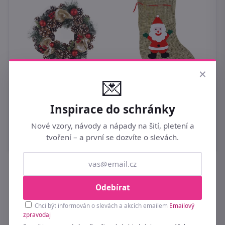
×
á
💌
Punčocha mikulášská
Vánoční věnec s
D
režná s dekorem
šiškami P2126 Ø34 cm
X
Inspirace do schránky
39 Kč
609 Kč
3
Nové vzory, návody a nápady na šití, pletení a
tvoření – a první se dozvíte o slevách.
Buďte první u novinek a slev 💌
Odebírat
Přihlaste se k odběru a získejte tipy na nové
Chci být informován o slevách a akcích emailem
Emailový
zpravodaj
kolekce a exkluzivní akce dřív než ostatní.