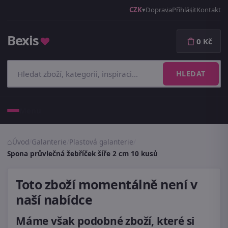
CZK
Doprava
Přihlásit
Kontakt
Bexis
♥
0 Kč
HLEDAT
Menu
Úvod
/
Galanterie
/
Plastová galanterie
/
Spona průvlečná žebříček šíře 2 cm 10 kusů
Toto zboží momentálně není v
naší nabídce
Máme však podobné zboží, které si