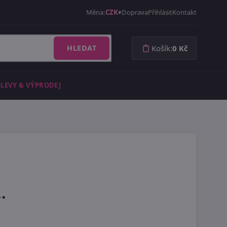
Měna:
CZK
Doprava
Přihlásit
Kontakt
HLEDAT
Košík:
0 Kč
SLEVY & VÝPRODEJ
.