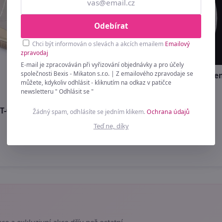
Odebírat
Chci být informován o slevách a akcích emailem
Emailový
zpravodaj
E-mail je zpracováván při vyřizování objednávky a pro účely
společnosti Bexis - Mikaton s.r.o. | Z emailového zpravodaje se
Vejce 4,7x6,8 cm polystyren
můžete, kdykoliv odhlásit - kliknutím na odkaz v patičce
newsletteru " Odhlásit se "
59 Kč
T-06-04-E 5 kusů
Žádný spam, odhlásíte se jedním klikem.
Ochrana údajů
Teď ne, díky
ce a exkluzivní akce dřív než ostatní.