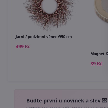
Jarní / podzimní věnec Ø50 cm
499 Kč
 cm
Magnet K
39 Kč
Buďte první u novinek a slev 💌
Přihlaste se k odběru a získejte tipy na nové kolek