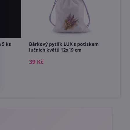
Peří
 5 ks
Dárkový pytlík LUX s potiskem
49 
lučních květů 12x19 cm
39 Kč