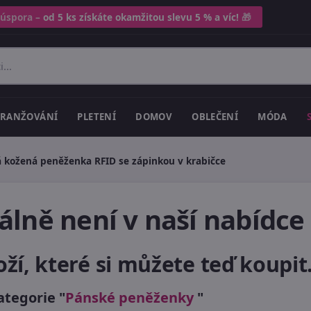
 úspora –
od 5 ks získáte okamžitou slevu 5 % a víc!
🎁
RANŽOVÁNÍ
PLETENÍ
DOMOV
OBLEČENÍ
MÓDA
 kožená peněženka RFID se zápinkou v krabičce
lně není v naší nabídce
, které si můžete teď koupit.
ategorie "
Pánské peněženky
"