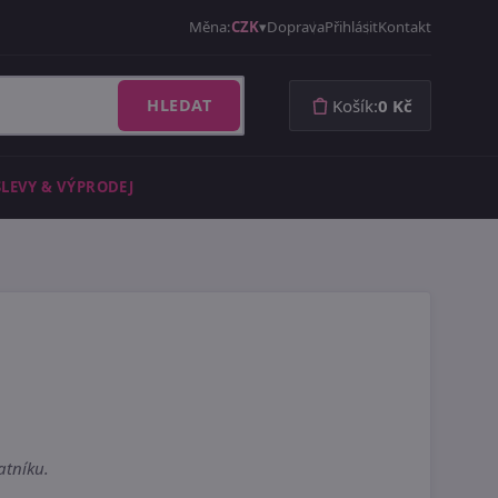
Měna:
CZK
Doprava
Přihlásit
Kontakt
HLEDAT
Košík:
0 Kč
SLEVY & VÝPRODEJ
atníku.