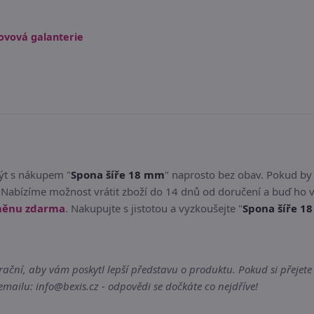
ovová galanterie
být s nákupem "
Spona šíře 18 mm
" naprosto bez obav. Pokud b
Nabízíme možnost vrátit zboží do 14 dnů od doručení a buď ho v
měnu zdarma
. Nakupujte s jistotou a vyzkoušejte "
Spona šíře 1
ční, aby vám poskytl lepší představu o produktu. Pokud si přejete 
ailu: info@bexis.cz - odpovědi se dočkáte co nejdříve!