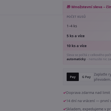
🎁 Množstevní sleva – čím
POČET KUSŮ
1–4 ks
5 ks a více
10 ks a více
Sleva se počítá z celkového poč
automaticky
– nemusíte nic za
Zaplaťte r
Pay
G Pay
převodem
Doprava zdarma nad limit 
14 dní na vrácení — prvn
Skladem, expedujeme v pr