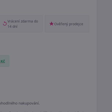
Vrácení zdarma do
Ověřený prodejce
14 dní
 Kč
pohodlného nakupování.