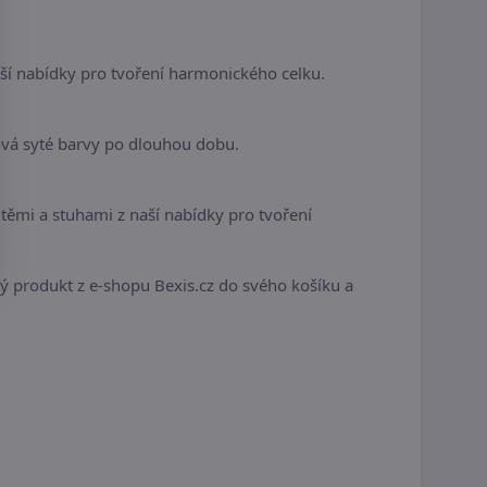
í nabídky pro tvoření harmonického celku.
ová syté barvy po dlouhou dobu.
ěmi a stuhami z naší nabídky pro tvoření
ivý produkt z e-shopu Bexis.cz do svého košíku a