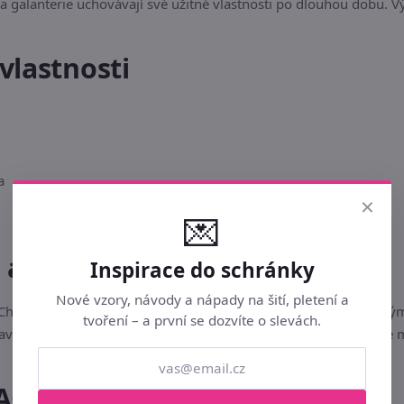
a galanterie uchovávají své užitné vlastnosti po dlouhou dobu. V
vlastnosti
a
×
💌
u a bezpečnost
Inspirace do schránky
Nové vzory, návody a nápady na šití, pletení a
ě. Chraňte před dlouhodobým přímým slunečním zářením, vysokým
tvoření – a první se dozvíte o slevách.
tavení vašeho monitoru či displeje mobilního telefonu. Skladujte
AQ)