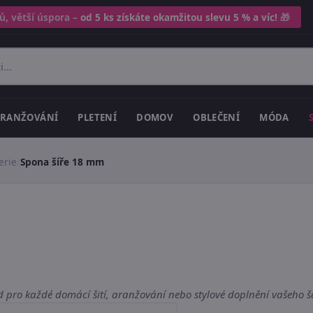
ů, větší úspora –
od 5 ks získáte okamžitou slevu 5 % a víc!
🎁
RANŽOVÁNÍ
PLETENÍ
DOMOV
OBLEČENÍ
MÓDA
erie
/
Spona šíře 18 mm
d pro každé domácí šití, aranžování nebo stylové doplnění vašeho š