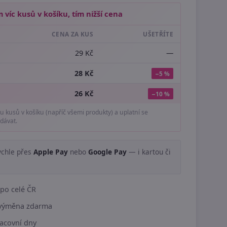
 víc kusů v košíku, tím nižší cena
CENA ZA KUS
UŠETŘÍTE
29 Kč
—
28 Kč
−5 %
26 Kč
−10 %
tu kusů v košíku (napříč všemi produkty) a uplatní se
dávat.
ychle přes
Apple Pay
nebo
Google Pay
— i kartou či
.
po celé ČR
í výměna zdarma
acovní dny