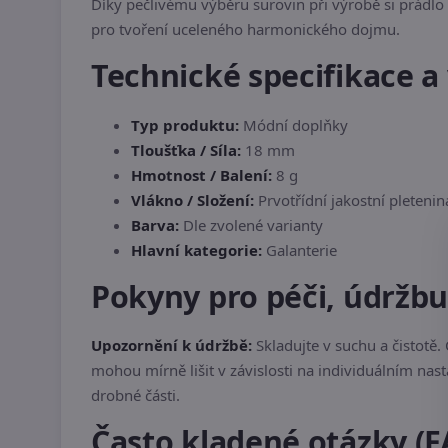
Díky pečlivému výběru surovin při výrobě si prádlo 
pro tvoření uceleného harmonického dojmu.
Technické specifikace a 
Typ produktu:
Módní doplňky
Tloušťka / Síla:
18 mm
Hmotnost / Balení:
8 g
Vlákno / Složení:
Prvotřídní jakostní pletenin
Barva:
Dle zvolené varianty
Hlavní kategorie:
Galanterie
Pokyny pro péči, údržb
Upozornění k údržbě:
Skladujte v suchu a čistot
mohou mírně lišit v závislosti na individuálním nas
drobné části.
Často kladené otázky (F