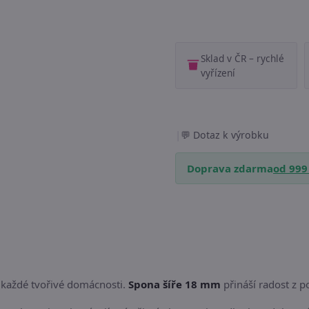
Sklad v ČR – rychlé
vyřízení
|
Dotaz k výrobku
Doprava zdarma
od 999
v každé tvořivé domácnosti.
Spona šíře 18 mm
přináší radost z 