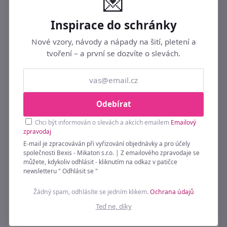
💌
39 Kč
Inspirace do schránky
Nové vzory, návody a nápady na šití, pletení a
tvoření – a první se dozvíte o slevách.
Odebírat
Chci být informován o slevách a akcích emailem
Emailový
zpravodaj
E-mail je zpracováván při vyřizování objednávky a pro účely
společnosti Bexis - Mikaton s.r.o. | Z emailového zpravodaje se
můžete, kdykoliv odhlásit - kliknutím na odkaz v patičce
newsletteru " Odhlásit se "
Žádný spam, odhlásíte se jedním klikem.
Ochrana údajů
Řetízek na brýle
Teď ne, díky
149 Kč