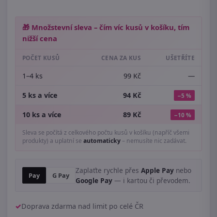
🎁 Množstevní sleva – čím víc kusů v košíku, tím
nižší cena
POČET KUSŮ
CENA ZA KUS
UŠETŘÍTE
1–4 ks
99 Kč
—
5 ks a více
94 Kč
−5 %
10 ks a více
89 Kč
−10 %
Sleva se počítá z celkového počtu kusů v košíku (napříč všemi
produkty) a uplatní se
automaticky
– nemusíte nic zadávat.
Zaplaťte rychle přes
Apple Pay
nebo
Pay
G Pay
Google Pay
— i kartou či převodem.
Doprava zdarma nad limit po celé ČR