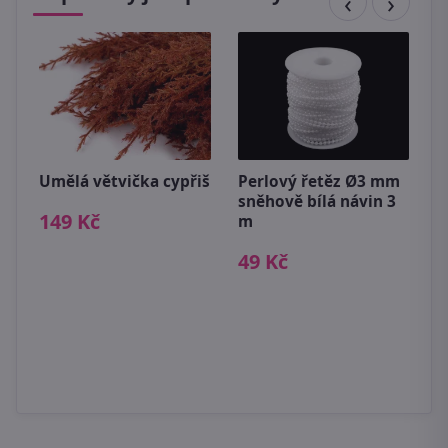
Umělá větvička cypřiš
Perlový řetěz Ø3 mm
U
sněhově bílá návin 3
149 Kč
3
m
49 Kč