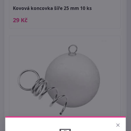
Kovová koncovka šíře 25 mm 10 ks
29 Kč
×
Očko na polystyrenové ozdoby 1x3 cm 10
kusů