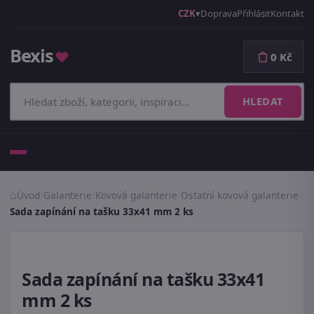
CZK
Doprava
Přihlásit
Kontakt
Bexis
♥
0 Kč
HLEDAT
Menu
Úvod
/
Galanterie
/
Kovová galanterie
/
Ostatní kovová galanterie
/
Sada zapínání na tašku 33x41 mm 2 ks
Sada zapínání na tašku 33x41
mm 2 ks