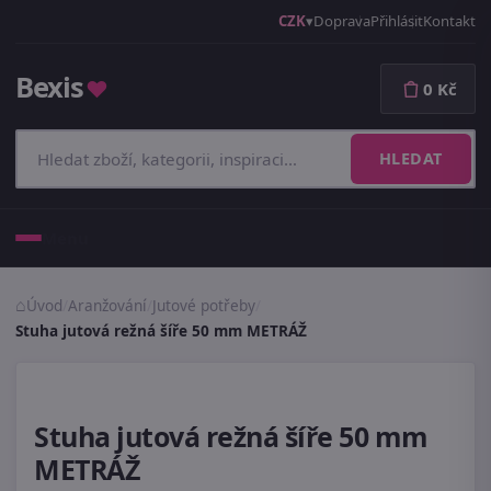
CZK
Doprava
Přihlásit
Kontakt
Bexis
♥
0 Kč
HLEDAT
Menu
Úvod
/
Aranžování
/
Jutové potřeby
/
Stuha jutová režná šíře 50 mm METRÁŽ
Stuha jutová režná šíře 50 mm
METRÁŽ