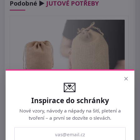
Podobné ►
JUTOVÉ POTŘEBY
×
💌
Inspirace do schránky
Jutový pytlík 25x38 cm
Nové vzory, návody a nápady na šití, pletení a
tvoření – a první se dozvíte o slevách.
129 Kč