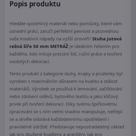
Popis produktu
Hledáte spolehlivý materiál nebo pomůcky, které vám
usnadní práci, zaručí perfektní pevnost a pozvednou
vaše kreativní nápady na vyšší úroveň?
Stuha jutová
režná šíře 50 mm METRÁŽ
je ideálním řešením pro
každého, kdo miluje precizní šití, ruční práce a tvoření
osobitých dekorací.
Tento produkt z kategorie stuhy, krajky a pruženky byl
vyroben s maximálním důrazem na kvalitu a stálost
materiálů. Výrobek se používá k lemování, začišťování
nebo zdobení oděvů, bytového textilu a jako klíčový
prvek při tvoření dekorací. Díky svému špičkovému
zpracování se s ním velmi snadno manipuluje, netřepí
se a skvěle odolává každodennímu opotřebení i
pravidelné údržbě. Představuje nepostradatelný základ
jak pro zkušené švadleny a aranžéry, tak pro