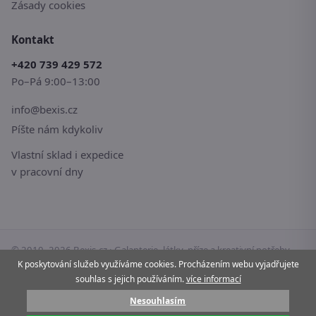
Zásady cookies
Kontakt
+420 739 429 572
Po–Pá 9:00–13:00
info@bexis.cz
Píšte nám kdykoliv
Vlastní sklad i expedice
v pracovní dny
© 2010–2026 Bexis.cz · Galanterie, látky, příze a kreativní potřeby
pro vaše tvoření.
K poskytování služeb využíváme cookies. Procházením webu vyjadřujete
souhlas s jejich používáním.
více informací
Stránky používají cookies.
Více informací
Nesouhlasím
Pay
G Pay
VISA
Mastercard