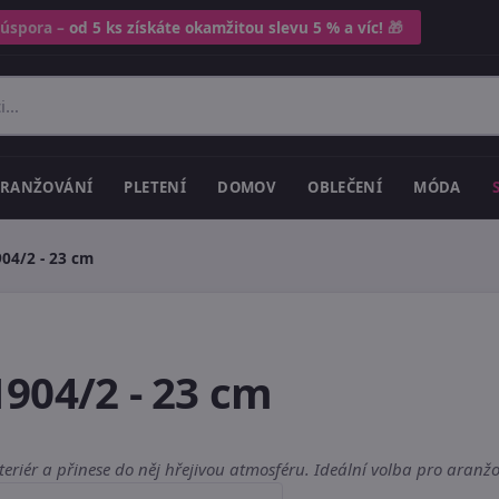
 úspora –
od 5 ks získáte okamžitou slevu 5 % a víc!
🎁
RANŽOVÁNÍ
PLETENÍ
DOMOV
OBLEČENÍ
MÓDA
04/2 - 23 cm
904/2 - 23 cm
eriér a přinese do něj hřejivou atmosféru. Ideální volba pro aranžov