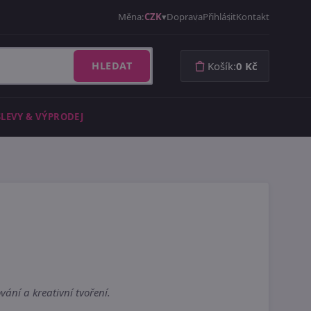
Měna:
CZK
Doprava
Přihlásit
Kontakt
HLEDAT
Košík:
0 Kč
SLEVY & VÝPRODEJ
ání a kreativní tvoření.