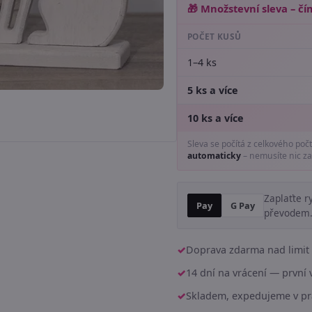
🎁 Množstevní sleva – čím
POČET KUSŮ
1–4 ks
5 ks a více
10 ks a více
Sleva se počítá z celkového poč
automaticky
– nemusíte nic za
Zaplaťte r
Pay
G Pay
převodem
Doprava zdarma nad limit 
14 dní na vrácení — prvn
Skladem, expedujeme v pr