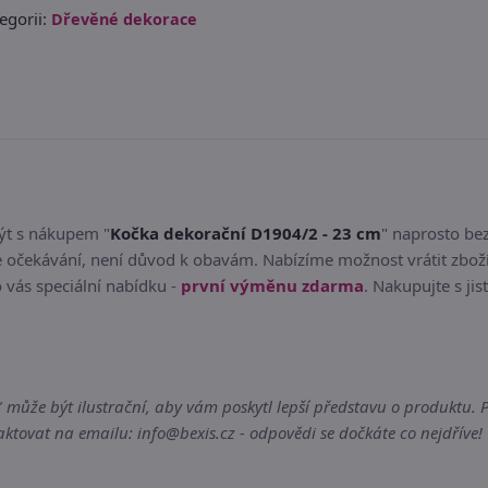
egorii:
Dřevěné dekorace
být s nákupem "
Kočka dekorační D1904/2 - 23 cm
" naprosto be
očekávání, není důvod k obavám. Nabízíme možnost vrátit zboží
 vás speciální nabídku -
první výměnu zdarma
. Nakupujte s jis
.
ůže být ilustrační, aby vám poskytl lepší představu o produktu. Po
tovat na emailu: info@bexis.cz - odpovědi se dočkáte co nejdříve!