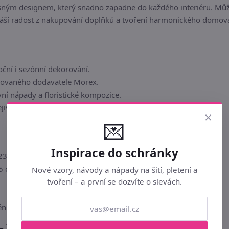
ným designem, který snadno zapadne do každého interiéru. Můžete
náší radost z nakupování doplňků a tvoření harmonického domov
oční i sezónní dekorování.
movaného dodavatele Morex.
vní nápady a floristické kompozice.
ejivé atmosféře v každé místnosti.
×
💌
Inspirace do schránky
23 cm
,5 cm
Nové vzory, návody a nápady na šití, pletení a
tvoření – a první se dozvíte o slevách.
ní interiéru