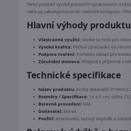
Tento produkt vyniká precizním zpracováním a vkus
nebo jej zakomponovat do vlastních kompozic. Při
Hlavní výhody produktu
Všestranné využití:
Skvěle se hodí pro celor
Vysoká kvalita:
Pečlivé zpracování od reno
Podpora tvoření:
Perfektní základ pro kreati
Zútulnění domova:
Přispívá k příjemné a hř
Technické specifikace
Název produktu:
Kočka dekorační D1904/2 
Rozměry / Specifikace:
18 x 6 cm, výška 23
Barevné provedení:
bílá
Dodavatel:
Morex
Použití:
Aranžování, bytový doplněk a zútulně