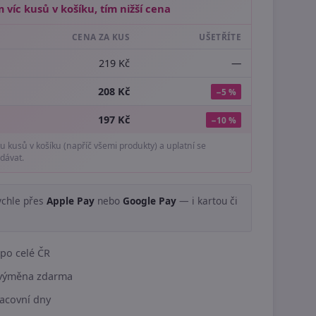
 víc kusů v košíku, tím nižší cena
CENA ZA KUS
UŠETŘÍTE
219 Kč
—
208 Kč
−5 %
197 Kč
−10 %
tu kusů v košíku (napříč všemi produkty) a uplatní se
dávat.
ychle přes
Apple Pay
nebo
Google Pay
— i kartou či
.
po celé ČR
í výměna zdarma
acovní dny