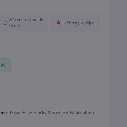
Vrácení zdarma do
Ověřený prodejce
14 dní
 Kč
 cm
od spolehlivé značky Morex je ideální volbou