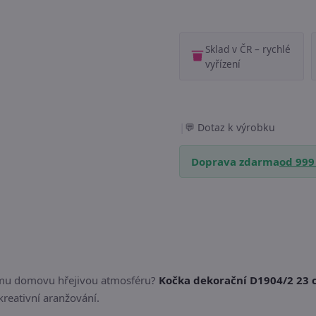
Sklad v ČR – rychlé
vyřízení
|
Dotaz k výrobku
Doprava zdarma
od 999
šemu domovu hřejivou atmosféru?
Kočka dekorační D1904/2 23
reativní aranžování.