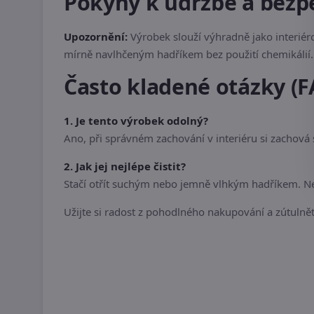
Pokyny k údržbě a bezp
Upozornění:
Výrobek slouží výhradně jako interiér
mírně navlhčeným hadříkem bez použití chemikálií. 
Často kladené otázky (F
1. Je tento výrobek odolný?
Ano, při správném zachování v interiéru si zachová
2. Jak jej nejlépe čistit?
Stačí otřít suchým nebo jemně vlhkým hadříkem. Nep
Užijte si radost z pohodlného nakupování a zútulnět