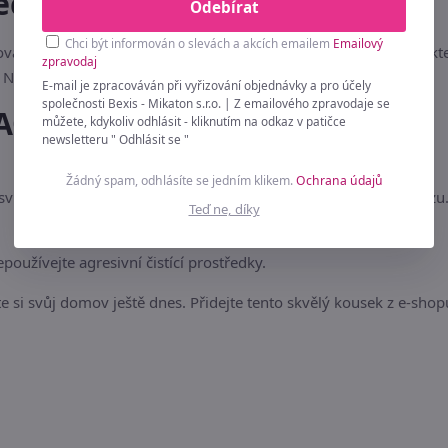
ečnosti
Odebírat
Chci být informován o slevách a akcích emailem
Emailový
ová dekorace. Chraňte jej před trvalou vlhkostí a přímým kontak
zpravodaj
Není vhodné pro děti do 3 let.
E-mail je zpracováván při vyřizování objednávky a pro účely
společnosti Bexis - Mikaton s.r.o. | Z emailového zpravodaje se
AQ)
můžete, kdykoliv odhlásit - kliknutím na odkaz v patičce
newsletteru " Odhlásit se "
Žádný spam, odhlásíte se jedním klikem.
Ochrana údajů
 svůj vzhled po dlouhou dobu. Vyhněte se trvalému dešti a mrazu
Teď ne, díky
oužívejte agresivní čistící prostředky.
e si svůj domov ještě dnes. Přidejte tento skvělý kousek z e-shop