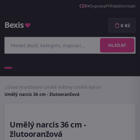
CZK
Doprava
Přihlásit
Kontakt
Bexis
♥
0 Kč
HLEDAT
Menu
Úvod
/
Aranžování
/
Umělé květiny
/
Umělé kytice
/
Umělý narcis 36 cm - žlutooranžová
Umělý narcis 36 cm -
žlutooranžová