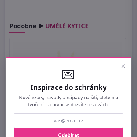
Podobné ►
UMĚLÉ KYTICE
×
💌
Inspirace do schránky
Nové vzory, návody a nápady na šití, pletení a
tvoření – a první se dozvíte o slevách.
Odebírat