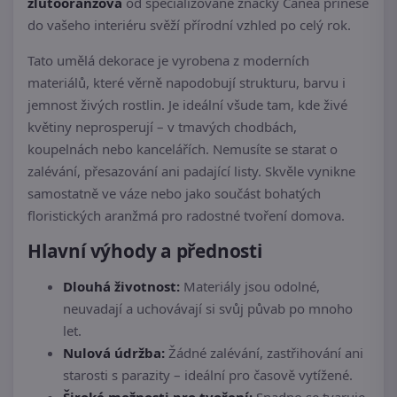
žlutooranžová
od specializované značky Canea přinese
do vašeho interiéru svěží přírodní vzhled po celý rok.
Tato umělá dekorace je vyrobena z moderních
materiálů, které věrně napodobují strukturu, barvu i
jemnost živých rostlin. Je ideální všude tam, kde živé
květiny neprosperují – v tmavých chodbách,
koupelnách nebo kancelářích. Nemusíte se starat o
zalévání, přesazování ani padající listy. Skvěle vynikne
samostatně ve váze nebo jako součást bohatých
floristických aranžmá pro radostné tvoření domova.
Hlavní výhody a přednosti
Dlouhá životnost:
Materiály jsou odolné,
neuvadají a uchovávají si svůj půvab po mnoho
let.
Nulová údržba:
Žádné zalévání, zastřihování ani
starosti s parazity – ideální pro časově vytížené.
Široké možnosti pro tvoření:
Snadno se tvaruje