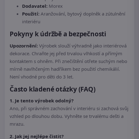
Dodavatel:
Morex
Použití:
Aranžování, bytový doplněk a zútulnění
interiéru
Pokyny k údržbě a bezpečnosti
Upozornění:
Výrobek slouží výhradně jako interiérová
dekorace. Chraňte jej před trvalou vlhkostí a přímým
kontaktem s ohněm. Při znečištění otřete suchým nebo
mírně navlhčeným hadříkem bez použití chemikálií.
Není vhodné pro děti do 3 let.
Často kladené otázky (FAQ)
1. Je tento výrobek odolný?
Ano, při správném zachování v interiéru si zachová svůj
vzhled po dlouhou dobu. Vyhněte se trvalému dešti a
mrazu.
2. Jak jej nejlépe čistit?