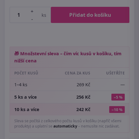
+
Přidat do košíku
ks
-
🎁 Množstevní sleva – čím víc kusů v košíku, tím
nižší cena
POČET KUSŮ
CENA ZA KUS
UŠETŘÍTE
1–4 ks
269 Kč
—
5 ks a více
256 Kč
−5 %
10 ks a více
242 Kč
−10 %
Sleva se počítá z celkového počtu kusů v košíku (napříč všemi
produkty) a uplatní se
automaticky
– nemusíte nic zadávat.