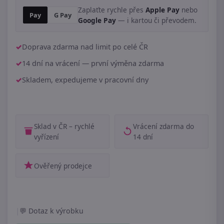
Zaplaťte rychle přes
Apple Pay
nebo
Pay
G Pay
Google Pay
— i kartou či převodem.
Doprava zdarma nad limit po celé ČR
14 dní na vrácení — první výměna zdarma
Skladem, expedujeme v pracovní dny
Sklad v ČR – rychlé
Vrácení zdarma do
vyřízení
14 dní
Ověřený prodejce
|
Dotaz k výrobku