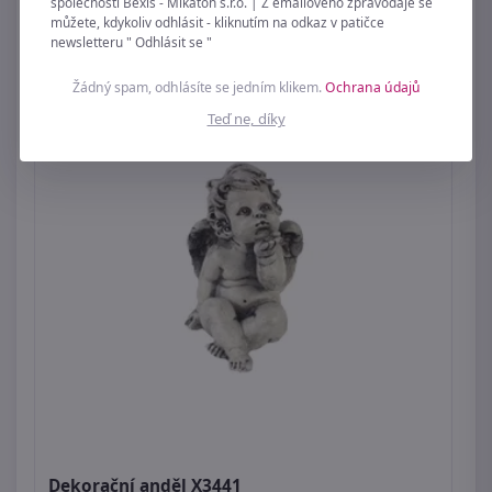
společnosti Bexis - Mikaton s.r.o. | Z emailového zpravodaje se
můžete, kdykoliv odhlásit - kliknutím na odkaz v patičce
newsletteru " Odhlásit se "
Žádný spam, odhlásíte se jedním klikem.
Ochrana údajů
Teď ne, díky
Dekorační anděl X3441