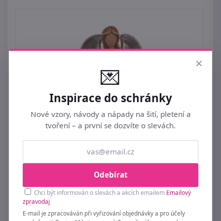
×
💌
Inspirace do schránky
Nové vzory, návody a nápady na šití, pletení a
tvoření – a první se dozvíte o slevách.
Odebírat
Chci být informován o slevách a akcích emailem
Emailový
Anděl dekorační X1933 - 18,5 x 14 x 44 cm
zpravodaj
E-mail je zpracováván při vyřizování objednávky a pro účely
1 199 Kč