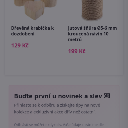
Dřevěná krabička k
Jutová šňůra Ø5-6 mm
dozdobení
kroucená návin 10
metrů
,
M
129 Kč
M
199 Kč
×
1
Buďte první u novinek a slev 💌
Přihlaste se k odběru a získejte tipy na nové
kolekce a exkluzivní akce dřív než ostatní.
Odhlásit se můžete kdykoliv. Vaše údaje chráníme dle