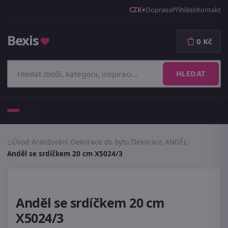
CZK
Doprava
Přihlásit
Kontakt
Bexis
♥
0 Kč
HLEDAT
Menu
Úvod
/
Aranžování
/
Dekorace do bytu
/
Dekorace ANDĚL
/
Anděl se srdíčkem 20 cm X5024/3
Anděl se srdíčkem 20 cm
X5024/3