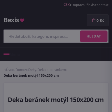
CZK
Doprava
Přihlásit
Kontakt
Bexis
♥
0 Kč
HLEDAT
Menu
Úvod
/
Domov
/
Deky
/
Deka s beránkem
/
Deka beránek motýl 150x200 cm
Deka beránek motýl 150x200 cm