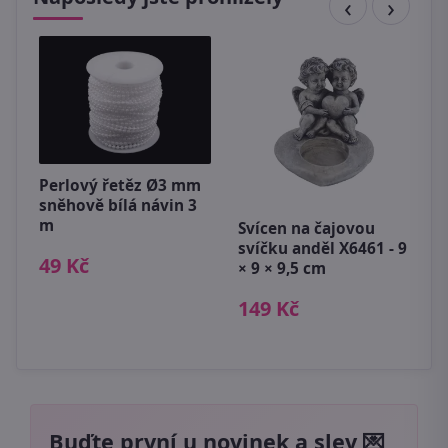
Perlový řetěz Ø3 mm
sněhově bílá návin 3
m
Svícen na čajovou
D
svíčku anděl X6461 - 9
P
49 Kč
× 9 × 9,5 cm
c
149 Kč
1
Buďte první u novinek a slev 💌