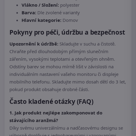
Vlákno / Složení:
polyester
Barva:
Dle zvolené varianty
Hlavní kategorie:
Domov
Pokyny pro péči, údržbu a bezpečnost
Upozornění k údržbě:
Skladujte v suchu a čistotě.
Chraňte před dlouhodobým přímým slunečním
zářením, vysokými teplotami a otevřeným ohněm.
Odstíny barev se mohou mírně lišit v závislosti na
individuálním nastavení vašeho monitoru či displeje
mobilního telefonu. Skladujte mimo dosah dětí do 3 let,
pokud produkt obsahuje drobné části.
Často kladené otázky (FAQ)
1. Jak produkt nejlépe zakomponovat do
stávajícího aranžmá?
Díky svému univerzálnímu a nadčasovému designu se
výborně doplňuje s jednobarevnými i vzorovanými