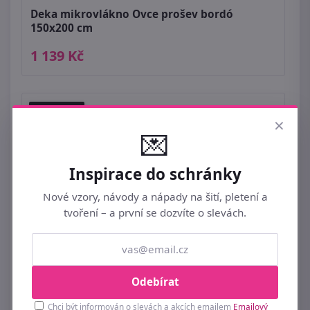
Deka mikrovlákno Ovce prošev bordó
150x200 cm
1 139 Kč
NOVINKA
×
💌
Inspirace do schránky
Nové vzory, návody a nápady na šití, pletení a
tvoření – a první se dozvíte o slevách.
Dětská deka Ovečka s ovečkami světle šedá
Odebírat
100x150 cm
Chci být informován o slevách a akcích emailem
Emailový