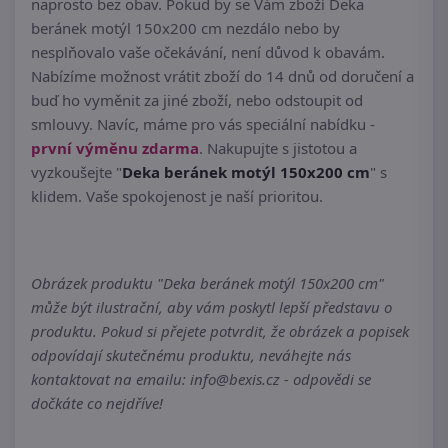
naprosto bez obav. Pokud by se Vám zboží Deka
beránek motýl 150x200 cm nezdálo nebo by
nesplňovalo vaše očekávání, není důvod k obavám.
Nabízíme možnost vrátit zboží do 14 dnů od doručení a
buď ho vyměnit za jiné zboží, nebo odstoupit od
smlouvy. Navíc, máme pro vás speciální nabídku -
první výměnu zdarma
. Nakupujte s jistotou a
vyzkoušejte "
Deka beránek motýl 150x200 cm
" s
klidem. Vaše spokojenost je naší prioritou.
Obrázek produktu "Deka beránek motýl 150x200 cm"
může být ilustrační, aby vám poskytl lepší představu o
produktu. Pokud si přejete potvrdit, že obrázek a popisek
odpovídají skutečnému produktu, neváhejte nás
kontaktovat na emailu: info@bexis.cz - odpovědi se
dočkáte co nejdříve!