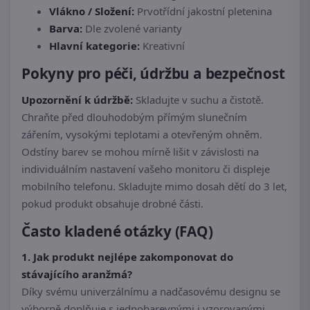
Vlákno / Složení:
Prvotřídní jakostní pletenina
Barva:
Dle zvolené varianty
Hlavní kategorie:
Kreativní
Pokyny pro péči, údržbu a bezpečnost
Upozornění k údržbě:
Skladujte v suchu a čistotě.
Chraňte před dlouhodobým přímým slunečním
zářením, vysokými teplotami a otevřeným ohněm.
Odstíny barev se mohou mírně lišit v závislosti na
individuálním nastavení vašeho monitoru či displeje
mobilního telefonu. Skladujte mimo dosah dětí do 3 let,
pokud produkt obsahuje drobné části.
Často kladené otázky (FAQ)
1. Jak produkt nejlépe zakomponovat do
stávajícího aranžmá?
Díky svému univerzálnímu a nadčasovému designu se
výborně doplňuje s jednobarevnými i vzorovanými