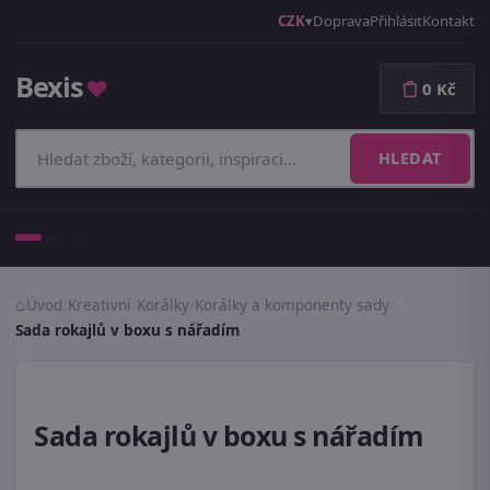
CZK
Doprava
Přihlásit
Kontakt
Bexis
♥
0 Kč
HLEDAT
Menu
Úvod
/
Kreativní
/
Korálky
/
Korálky a komponenty sady
/
Sada rokajlů v boxu s nářadím
Sada rokajlů v boxu s nářadím