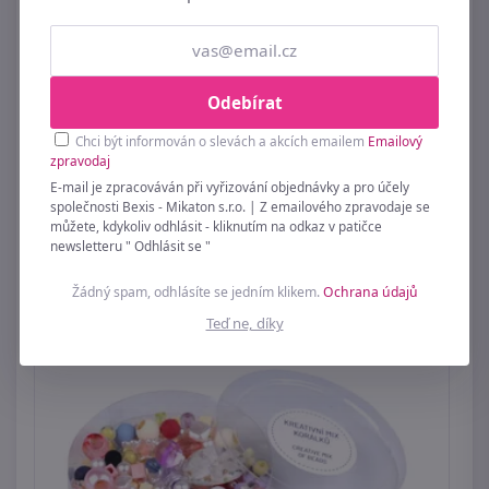
Odebírat
Chci být informován o slevách a akcích emailem
Emailový
zpravodaj
E-mail je zpracováván při vyřizování objednávky a pro účely
společnosti Bexis - Mikaton s.r.o. | Z emailového zpravodaje se
Sada korálků v boxu s návlekovým
můžete, kdykoliv odhlásit - kliknutím na odkaz v patičce
materiálem
newsletteru " Odhlásit se "
269 Kč
Žádný spam, odhlásíte se jedním klikem.
Ochrana údajů
Teď ne, díky