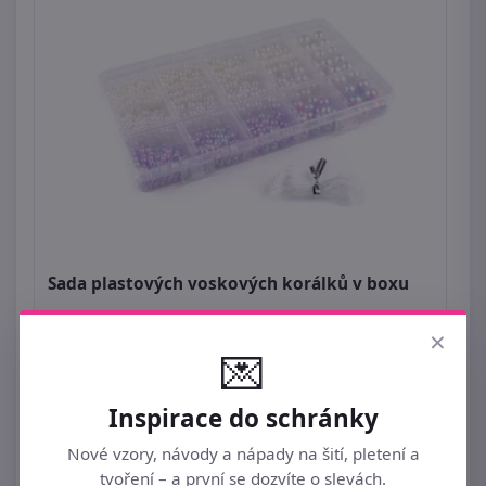
Sada plastových voskových korálků v boxu
149 Kč
×
💌
Inspirace do schránky
Nové vzory, návody a nápady na šití, pletení a
tvoření – a první se dozvíte o slevách.