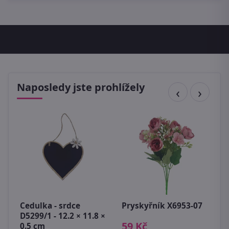
Naposledy jste prohlížely
P
k
c
Cedulka - srdce
Pryskyřník X6953-07
2
D5299/1 - 12.2 × 11.8 ×
59 Kč
0.5 cm