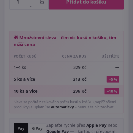
Přidat do košíku
ks
-
🎁 Množstevní sleva – čím víc kusů v košíku, tím
nižší cena
POČET KUSŮ
CENA ZA KUS
UŠETŘÍTE
1–4 ks
329 Kč
—
5 ks a více
313 Kč
−5 %
10 ks a více
296 Kč
−10 %
Sleva se počítá z celkového počtu kusů v košíku (napříč všemi
produkty) a uplatní se
automaticky
– nemusíte nic zadávat.
Zaplaťte rychle přes
Apple Pay
nebo
Pay
G Pay
Google Pay
— i kartou či převodem.