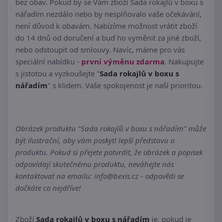
bez obav. Pokud by se Vám zboží Sada rokajlů v boxu s
nářadím nezdálo nebo by nesplňovalo vaše očekávání,
není důvod k obavám. Nabízíme možnost vrátit zboží
do 14 dnů od doručení a buď ho vyměnit za jiné zboží,
nebo odstoupit od smlouvy. Navíc, máme pro vás
speciální nabídku -
první výměnu zdarma
. Nakupujte
s jistotou a vyzkoušejte "
Sada rokajlů v boxu s
nářadím
" s klidem. Vaše spokojenost je naší prioritou.
Obrázek produktu "Sada rokajlů v boxu s nářadím" může
být ilustrační, aby vám poskytl lepší představu o
produktu. Pokud si přejete potvrdit, že obrázek a popisek
odpovídají skutečnému produktu, neváhejte nás
kontaktovat na emailu: info@bexis.cz - odpovědi se
dočkáte co nejdříve!
Zboží
Sada rokajlů v boxu s nářadím
je, pokud je