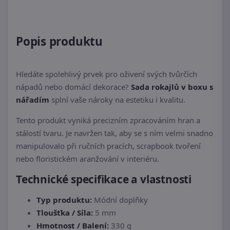
Popis produktu
Hledáte spolehlivý prvek pro oživení svých tvůrčích
nápadů nebo domácí dekorace?
Sada rokajlů v boxu s
nářadím
splní vaše nároky na estetiku i kvalitu.
Tento produkt vyniká precizním zpracováním hran a
stálostí tvaru. Je navržen tak, aby se s ním velmi snadno
manipulovalo při ručních pracích, scrapbook tvoření
nebo floristickém aranžování v interiéru.
Technické specifikace a vlastnosti
Typ produktu:
Módní doplňky
Tloušťka / Síla:
5 mm
Hmotnost / Balení:
330 g