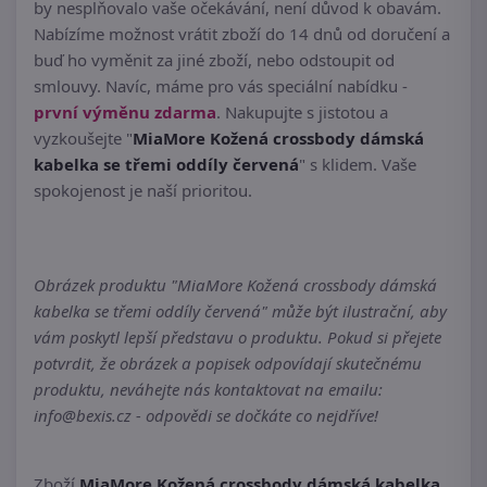
by nesplňovalo vaše očekávání, není důvod k obavám.
Nabízíme možnost vrátit zboží do 14 dnů od doručení a
buď ho vyměnit za jiné zboží, nebo odstoupit od
smlouvy. Navíc, máme pro vás speciální nabídku -
první výměnu zdarma
. Nakupujte s jistotou a
vyzkoušejte "
MiaMore Kožená crossbody dámská
kabelka se třemi oddíly červená
" s klidem. Vaše
spokojenost je naší prioritou.
Obrázek produktu "MiaMore Kožená crossbody dámská
kabelka se třemi oddíly červená" může být ilustrační, aby
vám poskytl lepší představu o produktu. Pokud si přejete
potvrdit, že obrázek a popisek odpovídají skutečnému
produktu, neváhejte nás kontaktovat na emailu:
info@bexis.cz - odpovědi se dočkáte co nejdříve!
Zboží
MiaMore Kožená crossbody dámská kabelka