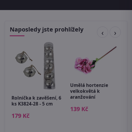
Naposledy jste prohlížely
Umělá hortenzie
B
velkokvětá k
c
aranžování
Rolnička k zavěšení, 6
7
ks K3824-28 - 5 cm
139 Kč
179 Kč