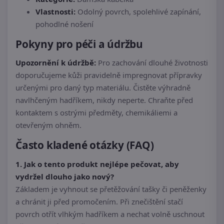
Vlastnosti:
Odolný povrch, spolehlivé zapínání,
pohodlné nošení
Pokyny pro péči a údržbu
Upozornění k údržbě:
Pro zachování dlouhé životnosti
doporučujeme kůži pravidelně impregnovat přípravky
určenými pro daný typ materiálu. Čistěte výhradně
navlhčeným hadříkem, nikdy neperte. Chraňte před
kontaktem s ostrými předměty, chemikáliemi a
otevřeným ohněm.
Často kladené otázky (FAQ)
1. Jak o tento produkt nejlépe pečovat, aby
vydržel dlouho jako nový?
Základem je vyhnout se přetěžování tašky či peněženky
a chránit ji před promočením. Při znečištění stačí
povrch otřít vlhkým hadříkem a nechat volně uschnout