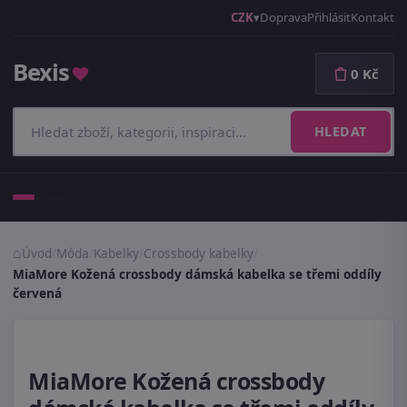
CZK
Doprava
Přihlásit
Kontakt
Bexis
♥
0 Kč
HLEDAT
Menu
Úvod
/
Móda
/
Kabelky
/
Crossbody kabelky
/
MiaMore Kožená crossbody dámská kabelka se třemi oddíly
červená
MiaMore Kožená crossbody