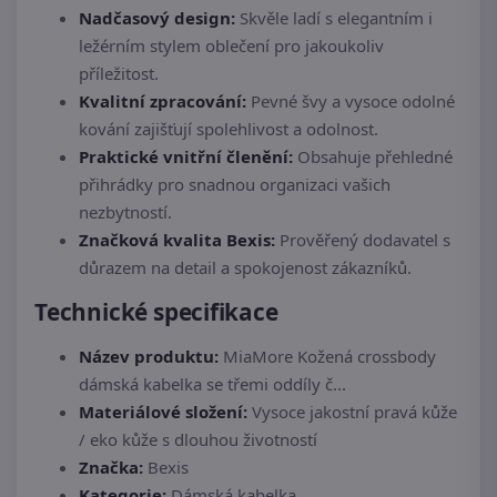
Nadčasový design:
Skvěle ladí s elegantním i
ležérním stylem oblečení pro jakoukoliv
příležitost.
Kvalitní zpracování:
Pevné švy a vysoce odolné
kování zajišťují spolehlivost a odolnost.
Praktické vnitřní členění:
Obsahuje přehledné
přihrádky pro snadnou organizaci vašich
nezbytností.
Značková kvalita Bexis:
Prověřený dodavatel s
důrazem na detail a spokojenost zákazníků.
Technické specifikace
Název produktu:
MiaMore Kožená crossbody
dámská kabelka se třemi oddíly č...
Materiálové složení:
Vysoce jakostní pravá kůže
/ eko kůže s dlouhou životností
Značka:
Bexis
Kategorie:
Dámská kabelka