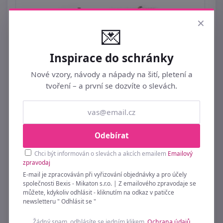
×
💌
Inspirace do schránky
Nové vzory, návody a nápady na šití, pletení a
tvoření – a první se dozvíte o slevách.
Dámská kabelka crossbody 20x14 cm
Odebírat
419 Kč
Chci být informován o slevách a akcích emailem
Emailový
zpravodaj
E-mail je zpracováván při vyřizování objednávky a pro účely
společnosti Bexis - Mikaton s.r.o. | Z emailového zpravodaje se
můžete, kdykoliv odhlásit - kliknutím na odkaz v patičce
newsletteru " Odhlásit se "
Žádný spam, odhlásíte se jedním klikem.
Ochrana údajů