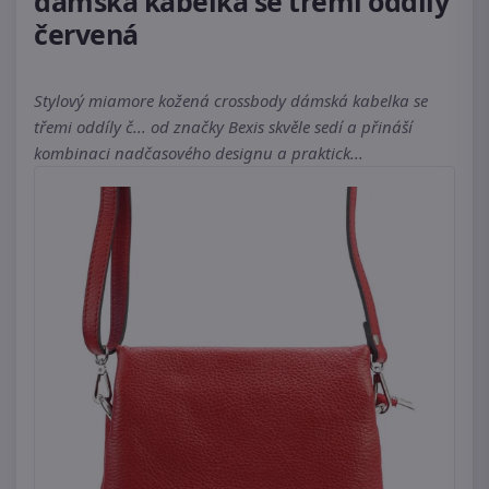
dámská kabelka se třemi oddíly
červená
Stylový miamore kožená crossbody dámská kabelka se
třemi oddíly č... od značky Bexis skvěle sedí a přináší
kombinaci nadčasového designu a praktick...