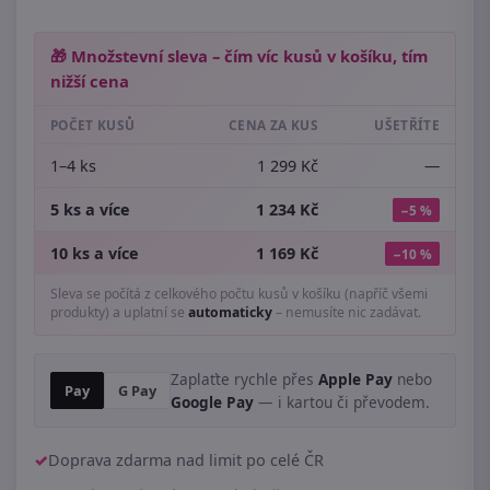
🎁 Množstevní sleva – čím víc kusů v košíku, tím
nižší cena
POČET KUSŮ
CENA ZA KUS
UŠETŘÍTE
1–4 ks
1 299 Kč
—
5 ks a více
1 234 Kč
−5 %
10 ks a více
1 169 Kč
−10 %
Sleva se počítá z celkového počtu kusů v košíku (napříč všemi
produkty) a uplatní se
automaticky
– nemusíte nic zadávat.
Zaplaťte rychle přes
Apple Pay
nebo
Pay
G Pay
Google Pay
— i kartou či převodem.
Doprava zdarma nad limit po celé ČR