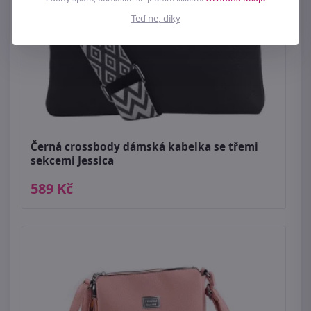
Teď ne, díky
Černá crossbody dámská kabelka se třemi
sekcemi Jessica
589 Kč