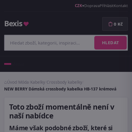
CZK
Doprava
Přihlásit
Kontakt
Bexis
♥
0 Kč
HLEDAT
Menu
Úvod
/
Móda
/
Kabelky
/
Crossbody kabelky
/
NEW BERRY Dámská crossbody kabelka HB-137 krémová
Toto zboží momentálně není v
naší nabídce
Máme však podobné zboží, které si