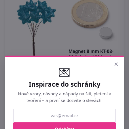
Magnet 8 mm KT-08-
P
02-N balení 20 kusů
h
×
💌
89 Kč
9
Dekorační velké
hvězdy na drátku
glitter modrá 12ks
Inspirace do schránky
69 Kč
Nové vzory, návody a nápady na šití, pletení a
tvoření – a první se dozvíte o slevách.