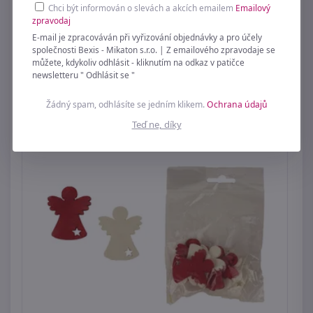
Chci být informován o slevách a akcích emailem
Emailový
zpravodaj
Dekorace anděl X6728/2 - 20 cm
E-mail je zpracováván při vyřizování objednávky a pro účely
společnosti Bexis - Mikaton s.r.o. | Z emailového zpravodaje se
239 Kč
můžete, kdykoliv odhlásit - kliknutím na odkaz v patičce
newsletteru " Odhlásit se "
Žádný spam, odhlásíte se jedním klikem.
Ochrana údajů
Teď ne, díky