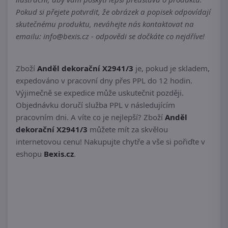
Pokud si přejete potvrdit, že obrázek a popisek odpovídají
skutečnému produktu, neváhejte nás kontaktovat na
emailu: info@bexis.cz - odpovědi se dočkáte co nejdříve!
Zboží
Anděl dekorační X2941/3
je, pokud je skladem,
expedováno v pracovní dny přes PPL do 12 hodin.
Výjimečně se expedice může uskutečnit později.
Objednávku doručí služba PPL v následujícím
pracovním dni. A víte co je nejlepší? Zboží
Anděl
dekorační X2941/3
můžete mít za skvělou
internetovou cenu! Nakupujte chytře a vše si pořiďte v
eshopu
Bexis.cz
.