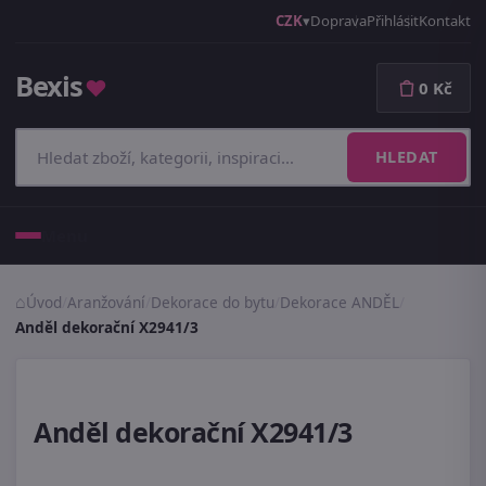
CZK
Doprava
Přihlásit
Kontakt
Bexis
♥
0 Kč
HLEDAT
Menu
Úvod
/
Aranžování
/
Dekorace do bytu
/
Dekorace ANDĚL
/
Anděl dekorační X2941/3
Anděl dekorační X2941/3