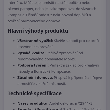
interiéru. Můžete jej umístit na stůl, poličku nebo
okenní parapet, nebo jej zakomponovat do vlastních
kompozic. Přináší radost z nakupování doplňků a
tvoření harmonického domova.
Hlavní výhody produktu
Všestranné využití:
Skvěle se hodí pro celoroční
i sezónní dekorování.
Vysoká kvalita:
Pečlivé zpracování od
renomovaného dodavatele Morex.
Podpora tvoření:
Perfektní základ pro kreativní
nápady a floristické kompozice.
Zútulnění domova:
Přispívá k příjemné a hřejivé
atmosféře v každé místnosti.
Technické specifikace
Název produktu:
Anděl dekorační X2941/3
Rozměry / Specifikace:
4,8 x 3 cm, výška 14 cm