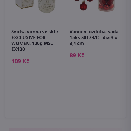
D
s
Svíčka vonná ve skle
Vánoční ozdoba, sada
3
EXCLUSIVE FOR
15ks S0173/C - dia 3 x
WOMEN, 100g MSC-
3,4 cm
EX100
89 Kč
109 Kč