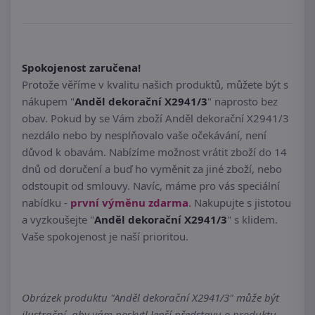
Spokojenost zaručena!
Protože věříme v kvalitu našich produktů, můžete být s
nákupem "
Anděl dekorační X2941/3
" naprosto bez
obav. Pokud by se Vám zboží Anděl dekorační X2941/3
nezdálo nebo by nesplňovalo vaše očekávání, není
důvod k obavám. Nabízíme možnost vrátit zboží do 14
dnů od doručení a buď ho vyměnit za jiné zboží, nebo
odstoupit od smlouvy. Navíc, máme pro vás speciální
nabídku -
první výměnu zdarma
. Nakupujte s jistotou
a vyzkoušejte "
Anděl dekorační X2941/3
" s klidem.
Vaše spokojenost je naší prioritou.
Obrázek produktu "Anděl dekorační X2941/3" může být
ilustrační, aby vám poskytl lepší představu o produktu.