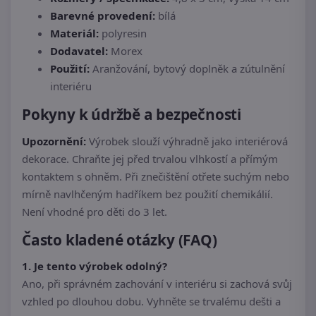
Barevné provedení:
bílá
Materiál:
polyresin
Dodavatel:
Morex
Použití:
Aranžování, bytový doplněk a zútulnění
interiéru
Pokyny k údržbě a bezpečnosti
Upozornění:
Výrobek slouží výhradně jako interiérová
dekorace. Chraňte jej před trvalou vlhkostí a přímým
kontaktem s ohněm. Při znečištění otřete suchým nebo
mírně navlhčeným hadříkem bez použití chemikálií.
Není vhodné pro děti do 3 let.
Často kladené otázky (FAQ)
1. Je tento výrobek odolný?
Ano, při správném zachování v interiéru si zachová svůj
vzhled po dlouhou dobu. Vyhněte se trvalému dešti a