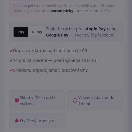
Sleva se počítá z celkového počtu kusů v košíku (napříč všemi
produkty) a uplatní se
automaticky
– nemusíte nic zadávat.
Zaplaťte rychle přes
Apple Pay
nebo
Pay
G Pay
Google Pay
— i kartou či převodem.
Doprava zdarma nad limit po celé ČR
14 dní na vrácení — první výměna zdarma
Skladem, expedujeme v pracovní dny
Sklad v ČR – rychlé
Vrácení zdarma do
vyřízení
14 dní
Ověřený prodejce