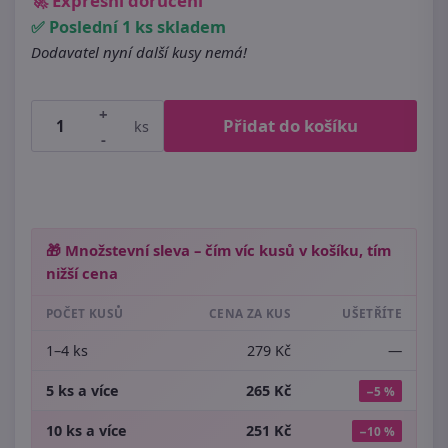
🚀 Expresní doručení
✅ Poslední 1 ks skladem
Dodavatel nyní další kusy nemá!
+
Přidat do košíku
ks
-
🎁 Množstevní sleva – čím víc kusů v košíku, tím
nižší cena
POČET KUSŮ
CENA ZA KUS
UŠETŘÍTE
1–4 ks
279 Kč
—
5 ks a více
265 Kč
−5 %
10 ks a více
251 Kč
−10 %