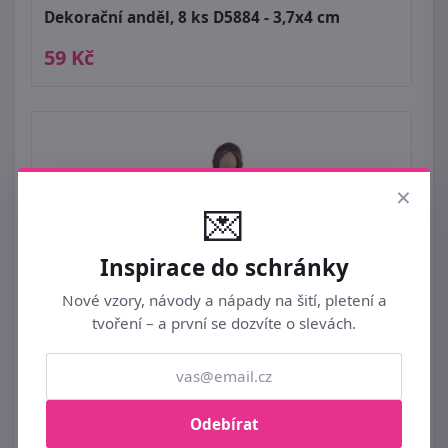
Dekorační anděl, 8 ks D5884 - 3,7x4 cm
59 Kč
×
💌
Inspirace do schránky
Nové vzory, návody a nápady na šití, pletení a
tvoření – a první se dozvíte o slevách.
Odebírat