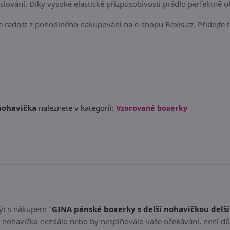
slování. Díky vysoké elastické přizpůsobivosti prádlo perfektně
ijte radost z pohodlného nakupování na e-shopu Bexis.cz. Přidejte
nohavička
naleznete v kategorii:
Vzorované boxerky
být s nákupem "
GINA pánské boxerky s delší nohavičkou delš
í nohavička nezdálo nebo by nesplňovalo vaše očekávání, není d