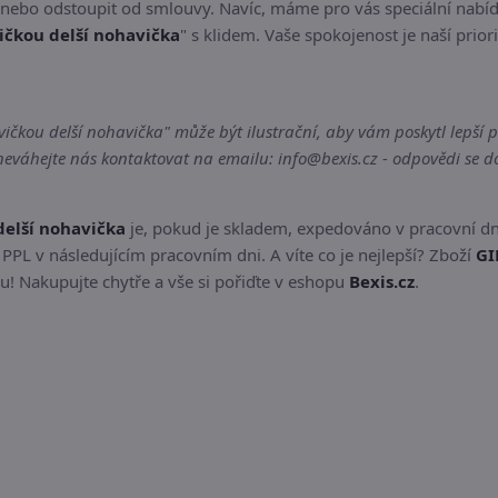
, nebo odstoupit od smlouvy. Navíc, máme pro vás speciální nabí
ičkou delší nohavička
" s klidem. Vaše spokojenost je naší prior
čkou delší nohavička" může být ilustrační, aby vám poskytl lepší př
váhejte nás kontaktovat na emailu: info@bexis.cz - odpovědi se do
delší nohavička
je, pokud je skladem, expedováno v pracovní dn
PPL v následujícím pracovním dni. A víte co je nejlepší? Zboží
GI
! Nakupujte chytře a vše si pořiďte v eshopu
Bexis.cz
.