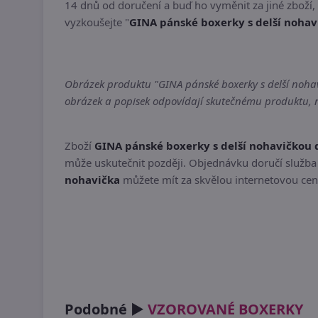
14 dnů od doručení a buď ho vyměnit za jiné zboží
vyzkoušejte "
GINA pánské boxerky s delší nohav
Obrázek produktu "GINA pánské boxerky s delší nohavi
obrázek a popisek odpovídají skutečnému produktu, ne
Zboží
GINA pánské boxerky s delší nohavičkou 
může uskutečnit později. Objednávku doručí služba 
nohavička
můžete mít za skvělou internetovou cenu
Podobné ►
VZOROVANÉ BOXERKY