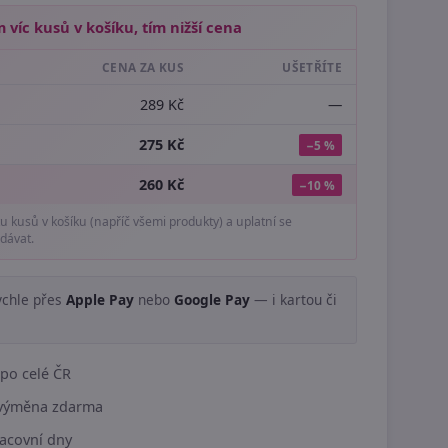
 víc kusů v košíku, tím nižší cena
CENA ZA KUS
UŠETŘÍTE
289 Kč
—
275 Kč
−5 %
260 Kč
−10 %
tu kusů v košíku (napříč všemi produkty) a uplatní se
dávat.
ychle přes
Apple Pay
nebo
Google Pay
— i kartou či
.
po celé ČR
í výměna zdarma
acovní dny