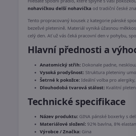
Hledáte spodní prádlo, které splyne s vaší pokožkou
nohavičkou delší nohavička
od tradiční české zn
Tento propracovaný kousek z kategorie pánské spo
bezešvé pletenině. Materiál vyniká úžasnou měkkos
celý den. Ať už vás čeká pracovní den v pohybu, sp
Hlavní přednosti a výho
Anatomický střih:
Dokonale padne, nesklouzáv
Vysoká prodyšnost:
Struktura pleteniny umo
Šetrné k pokožce:
Ideální volba pro alergiky,
Dlouhodobá tvarová stálost:
Kvalitní plete
Technické specifikace
Název produktu:
GINA pánské boxerky s delš
Materiálové složení:
92% bavlna, 8% elastan 
Výrobce / Značka:
Gina