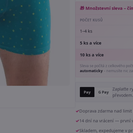
🎁 Množstevní sleva – čím
POČET KUSŮ
1–4 ks
5 ks a více
10 ks a více
Sleva se počítá z celkového poč
automaticky
– nemusíte nic za
Zaplaťte r
Pay
G Pay
převodem
Doprava zdarma nad limit 
14 dní na vrácení — prvn
Skladem, expedujeme v pr