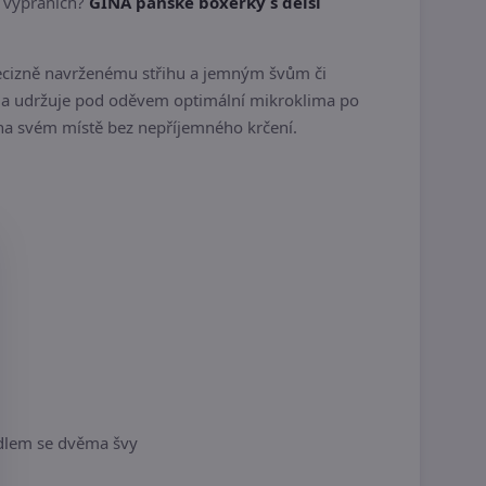
a vypráních?
GINA pánské boxerky s delší
recizně navrženému střihu a jemným švům či
ti a udržuje pod oděvem optimální mikroklima po
 na svém místě bez nepříjemného krčení.
sedlem se dvěma švy