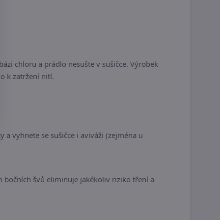
ázi chloru a prádlo nesušte v sušičce. Výrobek
 k zatržení nití.
 a vyhnete se sušičce i aviváži (zejména u
bočních švů eliminuje jakékoliv riziko tření a