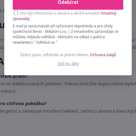
Odebírat
é švy / bezešvé provedení
Chci být informován o slevách a akcích emailem
Emailový
zpravodaj
u prádla
E-mail je zpracováván při vyřizování objednávky a pro účely
společnosti Bexis - Mikaton s.r.o. | Z emailového zpravodaje se
můžete, kdykoliv odhlásit - kliknutím na odkaz v patičce
a jemný cyklus při teplotách do 40 °C. Nepoužívejte bělidla na b
newsletteru " Odhlásit se "
u s ostrými předměty, jako jsou zipy nebo suché zipy, aby nedošlo
Žádný spam, odhlásíte se jedním klikem.
Ochrana údajů
AQ)
Teď ne, díky
častém praní?
no ze stabilizovaných pletenin. Pokud dodržíte doporučené teploty
 měsíců.
ro citlivou pokožku?
lergenní a zamezuje množení bakterií, zatímco absence klasických 