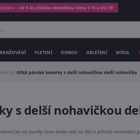
 úspora –
od 5 ks získáte okamžitou slevu 5 % a víc!
🎁
RANŽOVÁNÍ
PLETENÍ
DOMOV
OBLEČENÍ
MÓDA
boxerky
/
GINA pánské boxerky s delší nohavičkou delší nohavička
y s delší nohavičkou de
 nohavička od značky Gina skvěle sedí na těle a přináší maximální p