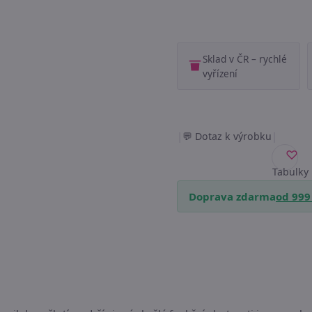
Sklad v ČR – rychlé
vyřízení
|
|
Dotaz k výrobku
Tabulky
velikostí
Doprava zdarma
od 999