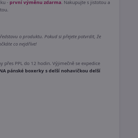
dku -
první výměnu zdarma
. Nakupujte s jistotou a
itou.
edstavu o produktu. Pokud si přejete potvrdit, že
čkáte co nejdříve!
y přes PPL do 12 hodin. Výjimečně se expedice
NA pánské boxerky s delší nohavičkou delší