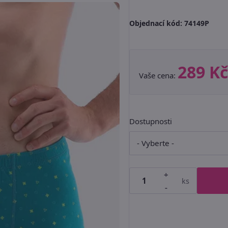
Objednací kód:
74149P
289 Kč
Vaše cena:
Dostupnosti
+
ks
-