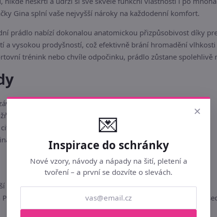
, nikde neškrtí a udrží si své skvělé funkční vlastnosti i po mnoh
ačky Gina splní vaše nejvyšší nároky na každodenní komfort.
dní prádlo nabízí dokonalou anatomickou přizpůsobivost díky p
tí a vysokou prodyšností, což efektivně brání hromadění vlhkos
ortovní trénink nebo chvíle odpočinku, prádlo zůstane spolehlivě
dy
á a perfektně sedí při jakékoliv aktivitě.
×
žňuje přirozenou cirkulaci vzduchu a odvod potu.
💌
 citlivou pokožku i pro sportovně aktivní jedince.
nina si zachovává elasticitu a pevnost po dlouhou dobu.
Inspirace do schránky
Nové vzory, návody a nápady na šití, pletení a
tvoření – a první se dozvíte o slevách.
í nohavičkou delší nohavička
Pánské boxerky s delší nohavičkou, jejich zadní díl je členěný 