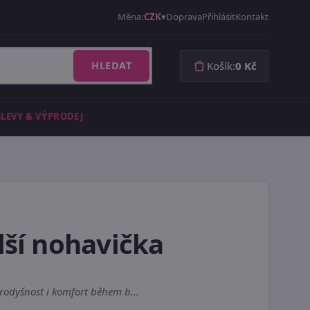
Měna:
CZK
Doprava
Přihlásit
Kontakt
HLEDAT
Košík:
0 Kč
SLEVY & VÝPRODEJ
lší nohavička
rodyšnost i komfort během b...