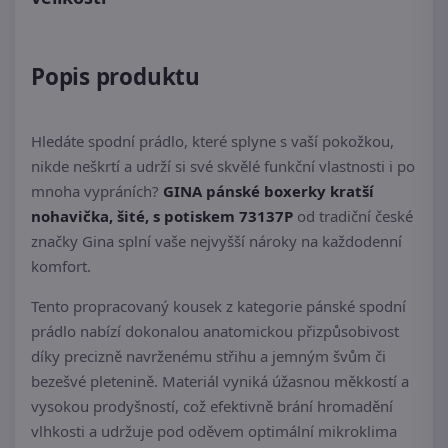
Popis produktu
Hledáte spodní prádlo, které splyne s vaší pokožkou,
nikde neškrtí a udrží si své skvělé funkční vlastnosti i po
mnoha vypráních?
GINA pánské boxerky kratší
nohavička, šité, s potiskem 73137P
od tradiční české
značky Gina splní vaše nejvyšší nároky na každodenní
komfort.
Tento propracovaný kousek z kategorie pánské spodní
prádlo nabízí dokonalou anatomickou přizpůsobivost
díky precizně navrženému střihu a jemným švům či
bezešvé pletenině. Materiál vyniká úžasnou měkkostí a
vysokou prodyšností, což efektivně brání hromadění
vlhkosti a udržuje pod oděvem optimální mikroklima