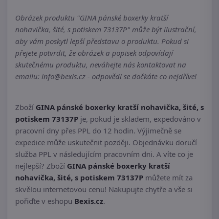
Obrázek produktu "GINA pánské boxerky kratší
nohavička, šité, s potiskem 73137P" může být ilustrační,
aby vám poskytl lepší představu o produktu. Pokud si
přejete potvrdit, že obrázek a popisek odpovídají
skutečnému produktu, neváhejte nás kontaktovat na
emailu: info@bexis.cz - odpovědi se dočkáte co nejdříve!
Zboží
GINA pánské boxerky kratší nohavička, šité, s
potiskem 73137P
je, pokud je skladem, expedováno v
pracovní dny přes PPL do 12 hodin. Výjimečně se
expedice může uskutečnit později. Objednávku doručí
služba PPL v následujícím pracovním dni. A víte co je
nejlepší? Zboží
GINA pánské boxerky kratší
nohavička, šité, s potiskem 73137P
můžete mít za
skvělou internetovou cenu! Nakupujte chytře a vše si
pořiďte v eshopu
Bexis.cz
.