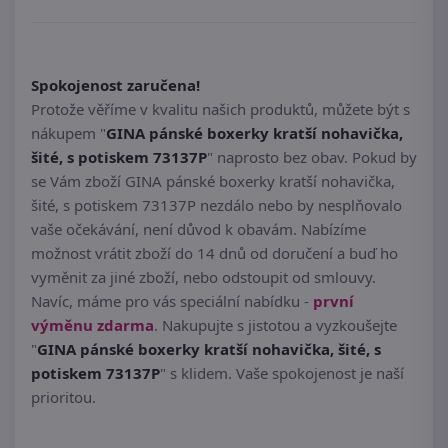
Spokojenost zaručena!
Protože věříme v kvalitu našich produktů, můžete být s
nákupem "
GINA pánské boxerky kratší nohavička,
šité, s potiskem 73137P
" naprosto bez obav. Pokud by
se Vám zboží GINA pánské boxerky kratší nohavička,
šité, s potiskem 73137P nezdálo nebo by nesplňovalo
vaše očekávání, není důvod k obavám. Nabízíme
možnost vrátit zboží do 14 dnů od doručení a buď ho
vyměnit za jiné zboží, nebo odstoupit od smlouvy.
Navíc, máme pro vás speciální nabídku -
první
výměnu zdarma
. Nakupujte s jistotou a vyzkoušejte
"
GINA pánské boxerky kratší nohavička, šité, s
potiskem 73137P
" s klidem. Vaše spokojenost je naší
prioritou.