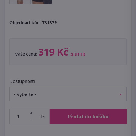
Objednací kód:
73137P
319 Kč
Vaše cena:
(s DPH)
Dostupnosti
+
Přidat do košíku
ks
-