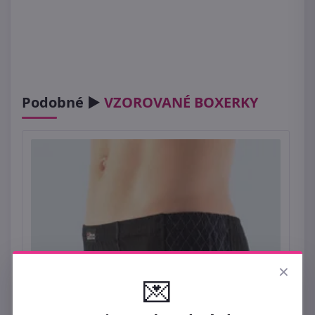
Podobné ►
VZOROVANÉ BOXERKY
×
💌