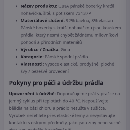
Název produktu:
GINA pánské boxerky kratší
nohavička, šité, s potiskem 73137P
Materiálové složení:
92% bavlna, 8% elastan
Pánské boxerky s kratší nohavičkou jsou kouskem
prádla, který nesmí chybět žádnému milovníkovi
pohodlí a přírodních materiálů
Výrobce / Značka:
Gina
Kategorie:
Pánské spodní prádlo
Vlastnosti:
Vysoce elastické, prodyšné, ploché
švy / bezešvé provedení
Pokyny pro péči a údržbu prádla
Upozornění k údržbě:
Doporučujeme prát v pračce na
jemný cyklus při teplotách do 40 °C. Nepoužívejte
bělidla na bázi chloru a prádlo nesušte v sušičce.
Výrobek nežehlete přes elastické lemy a nevystavujte
kontaktu s ostrými předměty, jako jsou zipy nebo suché
zipy, aby nedošlo k zatržení nití.