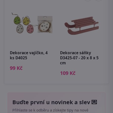
K
z
Dekorace vajíčko, 4
Dekorace sáňky
8
ks D4025
D3425-07 - 20 x 8 x 5
cm
99 Kč
109 Kč
Buďte první u novinek a slev 💌
Přihlaste se k odběru a získejte tipy na nové