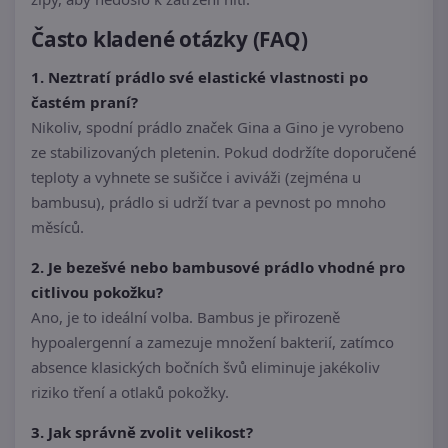
Často kladené otázky (FAQ)
1. Neztratí prádlo své elastické vlastnosti po
častém praní?
Nikoliv, spodní prádlo značek Gina a Gino je vyrobeno
ze stabilizovaných pletenin. Pokud dodržíte doporučené
teploty a vyhnete se sušičce i aviváži (zejména u
bambusu), prádlo si udrží tvar a pevnost po mnoho
měsíců.
2. Je bezešvé nebo bambusové prádlo vhodné pro
citlivou pokožku?
Ano, je to ideální volba. Bambus je přirozeně
hypoalergenní a zamezuje množení bakterií, zatímco
absence klasických bočních švů eliminuje jakékoliv
riziko tření a otlaků pokožky.
3. Jak správně zvolit velikost?