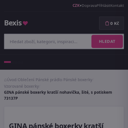
CZK
Doprava
Přihlásit
Kontakt
Bexis
♥
0 Kč
HLEDAT
Menu
Úvod
/
Oblečení
/
Pánské prádlo
/
Pánské boxerky
/
Vzorované boxerky
/
GINA pánské boxerky kratší nohavička, šité, s potiskem
73137P
GINA pánské boxerky kratší