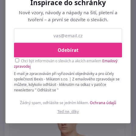
Inspirace do schránky
Nové vzory, návody a nápady na šití, pletení a
tvoření – a první se dozvíte o slevách.
Odebírat
Chci být informován o slevách a akcích emailem
Emailový
zpravodaj
Boxerky s delší nohavičkou
E-mail je zpracováván při vyřizování objednávky a pro účely
259 Kč
společnosti Bexis - Mikaton s.r.o. | Z emailového zpravodaje se
můžete, kdykoliv odhlásit - kliknutím na odkaz v patičce
newsletteru " Odhlásit se "
Žádný spam, odhlásíte se jedním klikem.
Ochrana údajů
Teď ne, díky