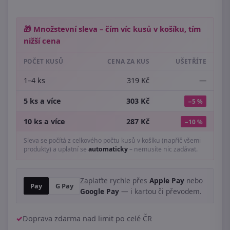
🎁 Množstevní sleva – čím víc kusů v košíku, tím
nižší cena
POČET KUSŮ
CENA ZA KUS
UŠETŘÍTE
1–4 ks
319 Kč
—
5 ks a více
303 Kč
−5 %
10 ks a více
287 Kč
−10 %
Sleva se počítá z celkového počtu kusů v košíku (napříč všemi
produkty) a uplatní se
automaticky
– nemusíte nic zadávat.
Zaplaťte rychle přes
Apple Pay
nebo
Pay
G Pay
Google Pay
— i kartou či převodem.
Doprava zdarma nad limit po celé ČR