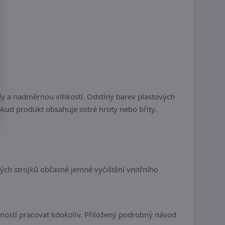
dy a nadměrnou vlhkostí. Odstíny barev plastových
kud produkt obsahuje ostré hroty nebo břity.
ých strojků občasné jemné vyčištění vnitřního
ností pracovat kdokoliv. Přiložený podrobný návod