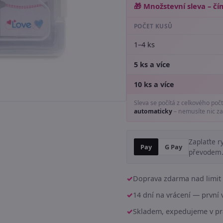
🎁 Množstevní sleva – čím
POČET KUSŮ
1–4 ks
5 ks a více
10 ks a více
Sleva se počítá z celkového poč
automaticky
– nemusíte nic za
Zaplaťte r
Pay
G Pay
převodem
Doprava zdarma nad limit 
14 dní na vrácení — prvn
Skladem, expedujeme v pr