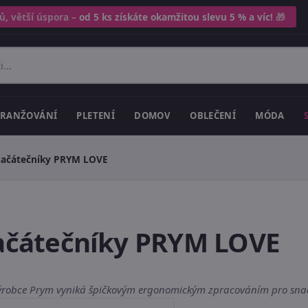
ů, větší úspora –
od 5 ks získáte okamžitou slevu 5 % a víc!
🎁
RANŽOVÁNÍ
PLETENÍ
DOMOV
OBLEČENÍ
MÓDA
 začátečníky PRYM LOVE
začátečníky PRYM LOVE
 výrobce Prym vyniká špičkovým ergonomickým zpracováním pro snadn