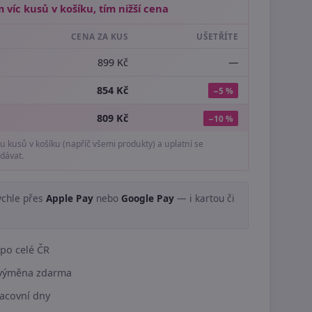
 víc kusů v košíku, tím nižší cena
CENA ZA KUS
UŠETŘÍTE
899 Kč
—
854 Kč
−5 %
809 Kč
−10 %
tu kusů v košíku (napříč všemi produkty) a uplatní se
dávat.
ychle přes
Apple Pay
nebo
Google Pay
— i kartou či
.
po celé ČR
í výměna zdarma
acovní dny