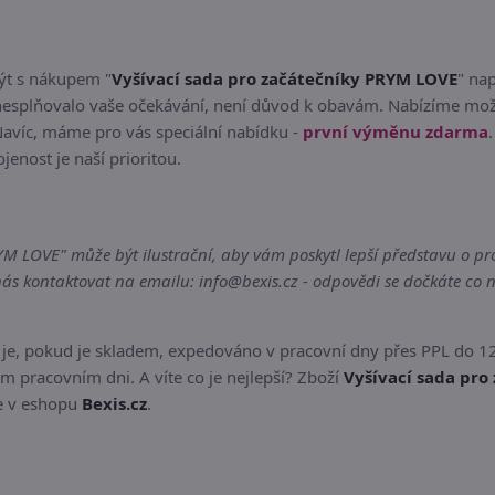
být s nákupem "
Vyšívací sada pro začátečníky PRYM LOVE
" na
esplňovalo vaše očekávání, není důvod k obavám. Nabízíme možn
Navíc, máme pro vás speciální nabídku -
první výměnu zdarma
jenost je naší prioritou.
 LOVE" může být ilustrační, aby vám poskytl lepší představu o prod
s kontaktovat na emailu: info@bexis.cz - odpovědi se dočkáte co n
je, pokud je skladem, expedováno v pracovní dny přes PPL do 1
m pracovním dni. A víte co je nejlepší? Zboží
Vyšívací sada pro
te v eshopu
Bexis.cz
.