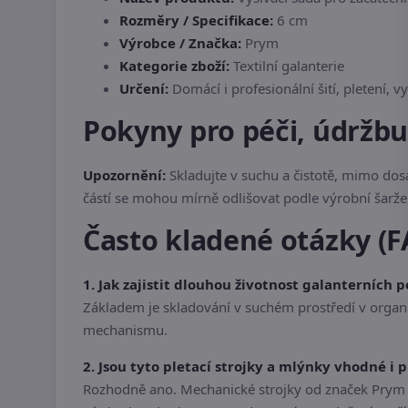
Rozměry / Specifikace:
6 cm
Výrobce / Značka:
Prym
Kategorie zboží:
Textilní galanterie
Určení:
Domácí i profesionální šití, pletení, vy
Pokyny pro péči, údržb
Upozornění:
Skladujte v suchu a čistotě, mimo do
částí se mohou mírně odlišovat podle výrobní šarž
Často kladené otázky (F
1. Jak zajistit dlouhou životnost galanterních
Základem je skladování v suchém prostředí v organi
mechanismu.
2. Jsou tyto pletací strojky a mlýnky vhodné i 
Rozhodně ano. Mechanické strojky od značek Prym a