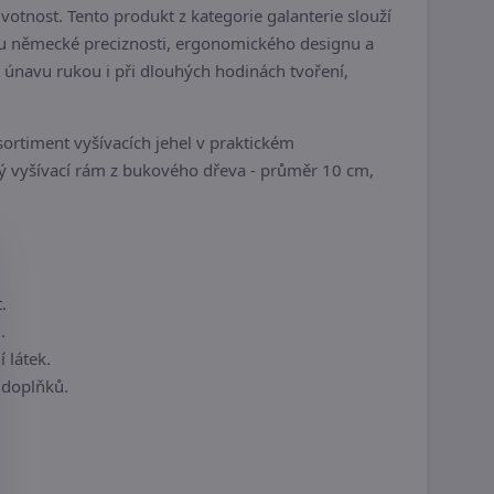
otnost. Tento produkt z kategorie galanterie slouží
ukou německé preciznosti, ergonomického designu a
 únavu rukou i při dlouhých hodinách tvoření,
ortiment vyšívacích jehel v praktickém
vný vyšívací rám z bukového dřeva - průměr 10 cm,
.
.
 látek.
 doplňků.