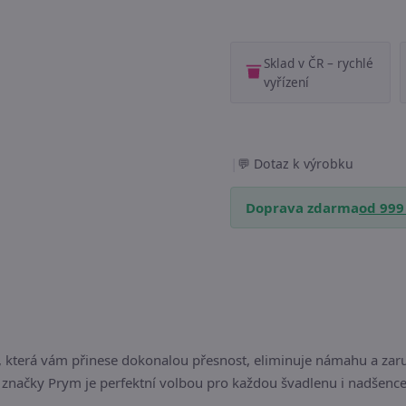
Sklad v ČR – rychlé
vyřízení
|
Dotaz k výrobku
Doprava zdarma
od 999
rie, která vám přinese dokonalou přesnost, eliminuje námahu a zar
značky Prym je perfektní volbou pro každou švadlenu i nadšence 