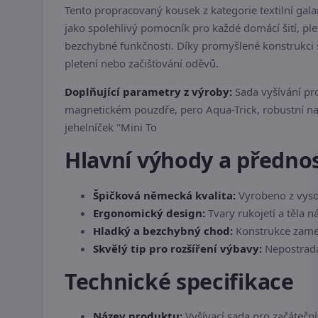
Tento propracovaný kousek z kategorie textilní gala
jako spolehlivý pomocník pro každé domácí šití, pl
bezchybné funkčnosti. Díky promyšlené konstrukci s
pletení nebo začišťování oděvů.
Doplňující parametry z výroby:
Sada vyšívání pr
magnetickém pouzdře, pero Aqua-Trick, robustní nav
jehelníček "Mini To
Hlavní výhody a předno
Špičková německá kvalita:
Vyrobeno z vysoc
Ergonomický design:
Tvary rukojetí a těla 
Hladký a bezchybný chod:
Konstrukce zamez
Skvělý tip pro rozšíření výbavy:
Nepostradat
Technické specifikace
Název produktu:
Vyšívací sada pro začáteč