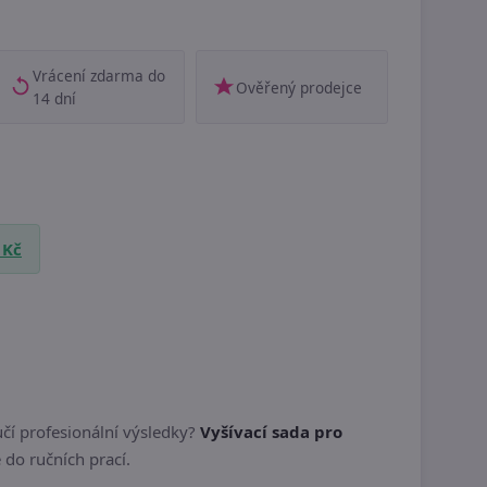
Vrácení zdarma do
Ověřený prodejce
14 dní
 Kč
učí profesionální výsledky?
Vyšívací sada pro
do ručních prací.