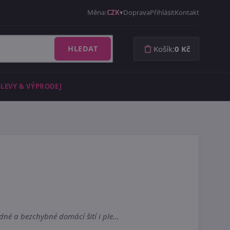
Měna:
CZK
Doprava
Přihlásit
Kontakt
HLEDAT
Košík:
0 Kč
SLEVY & VÝPRODEJ
é a bezchybné domácí šití i ple...