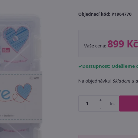
Objednací kód:
P1964770
899 Kč
Vaše cena:
Dostupnost: Odešleme d
Na objednávku!
Skladem u d
+
ks
-