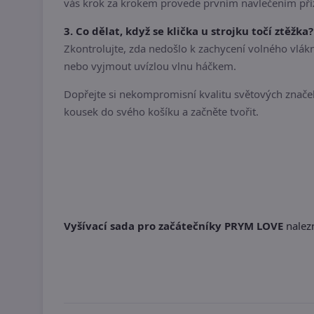
vás krok za krokem provede prvním navlečením pří
3. Co dělat, když se klička u strojku točí ztěžka?
Zkontrolujte, zda nedošlo k zachycení volného vlák
nebo vyjmout uvízlou vlnu háčkem.
Dopřejte si nekompromisní kvalitu světových značek,
kousek do svého košíku a začněte tvořit.
Vyšívací sada pro začátečníky PRYM LOVE
nalezn