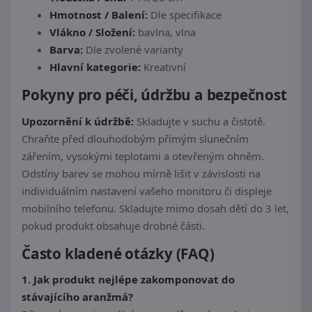
Hmotnost / Balení:
Dle specifikace
Vlákno / Složení:
bavlna, vlna
Barva:
Dle zvolené varianty
Hlavní kategorie:
Kreativní
Pokyny pro péči, údržbu a bezpečnost
Upozornění k údržbě:
Skladujte v suchu a čistotě.
Chraňte před dlouhodobým přímým slunečním
zářením, vysokými teplotami a otevřeným ohněm.
Odstíny barev se mohou mírně lišit v závislosti na
individuálním nastavení vašeho monitoru či displeje
mobilního telefonu. Skladujte mimo dosah dětí do 3 let,
pokud produkt obsahuje drobné části.
Často kladené otázky (FAQ)
1. Jak produkt nejlépe zakomponovat do
stávajícího aranžmá?