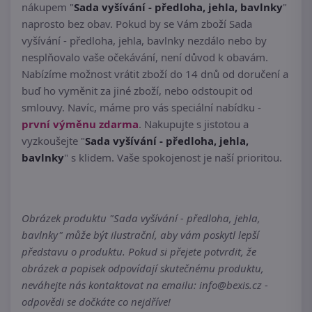
nákupem "
Sada vyšívání - předloha, jehla, bavlnky
"
naprosto bez obav. Pokud by se Vám zboží Sada
vyšívání - předloha, jehla, bavlnky nezdálo nebo by
nesplňovalo vaše očekávání, není důvod k obavám.
Nabízíme možnost vrátit zboží do 14 dnů od doručení a
buď ho vyměnit za jiné zboží, nebo odstoupit od
smlouvy. Navíc, máme pro vás speciální nabídku -
první výměnu zdarma
. Nakupujte s jistotou a
vyzkoušejte "
Sada vyšívání - předloha, jehla,
bavlnky
" s klidem. Vaše spokojenost je naší prioritou.
Obrázek produktu "Sada vyšívání - předloha, jehla,
bavlnky" může být ilustrační, aby vám poskytl lepší
představu o produktu. Pokud si přejete potvrdit, že
obrázek a popisek odpovídají skutečnému produktu,
neváhejte nás kontaktovat na emailu: info@bexis.cz -
odpovědi se dočkáte co nejdříve!