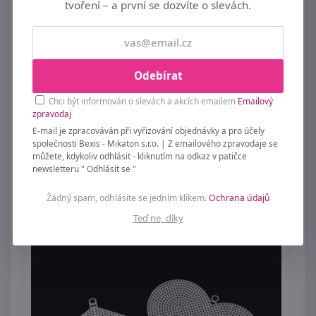
tvoření – a první se dozvíte o slevách.
Odebírat
Chci být informován o slevách a akcích emailem
Emailový
zpravodaj
E-mail je zpracováván při vyřizování objednávky a pro účely
společnosti Bexis - Mikaton s.r.o. | Z emailového zpravodaje se
můžete, kdykoliv odhlásit - kliknutím na odkaz v patičce
Sada vyšívání - předloha, jehla, bavlnky
newsletteru " Odhlásit se "
59 Kč
Žádný spam, odhlásíte se jedním klikem.
Ochrana údajů
Teď ne, díky