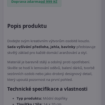
Doprava zdarma
od 999 Kč
Popis produktu
Dodejte svým kreativním výtvorům osobité kouzlo.
Sada vyšívání předloha, jehla, bavlnky
představuje
skvělý základ pro každé domácí aranžování a styl.
Materiál je barevně stálý a odolný proti opotřebení.
Skvěle se hodí k lemování oděvů, balení dárků, tvorbě
sezónních ozdob nebo jako drobný designový detail,
který upoutá pozornost na první pohled.
Technické specifikace a vlastnosti
Typ produktu:
Módní doplňky
Tloušťka / Síla:
14 x 20 cm