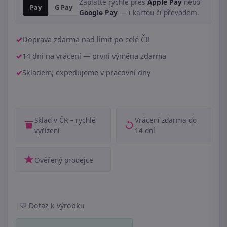
Zaplaťte rychle přes
Apple Pay
nebo
Pay
G Pay
Google Pay
— i kartou či převodem.
Doprava zdarma nad limit po celé ČR
14 dní na vrácení — první výměna zdarma
Skladem, expedujeme v pracovní dny
Sklad v ČR – rychlé
Vrácení zdarma do
vyřízení
14 dní
Ověřený prodejce
|
Dotaz k výrobku