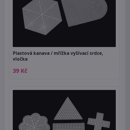
Plastová kanava / mřížka vyšívací srdce,
vločka
39 Kč