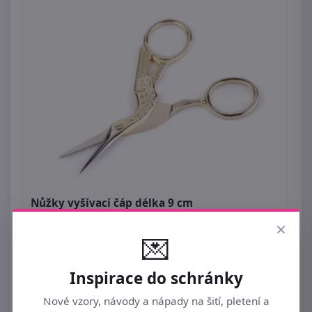
Nůžky vyšívací čáp délka 9 cm
×
219 Kč
💌
Inspirace do schránky
Nové vzory, návody a nápady na šití, pletení a