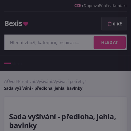
CZK
Doprava
Přihlásit
Kontakt
Bexis
♥
0 Kč
HLEDAT
Menu
Úvod
/
Kreativní
/
Vyšívání
/
Vyšívací potřeby
/
Sada vyšívání - předloha, jehla, bavlnky
Sada vyšívání - předloha, jehla,
bavlnky