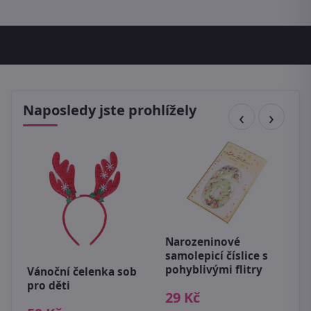
Naposledy jste prohlížely
Narozeninové
samolepicí číslice s
U
pohyblivými flitry
Vánoční čelenka sob
k
pro děti
r
29 Kč