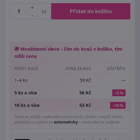
+
Přidat do košíku
ks
-
🎁 Množstevní sleva – čím víc kusů v košíku, tím
nižší cena
POČET KUSŮ
CENA ZA KUS
UŠETŘÍTE
1–4 ks
59 Kč
—
5 ks a více
56 Kč
−5 %
10 ks a více
53 Kč
−10 %
Sleva se počítá z celkového počtu kusů v košíku (napříč všemi
produkty) a uplatní se
automaticky
– nemusíte nic zadávat.