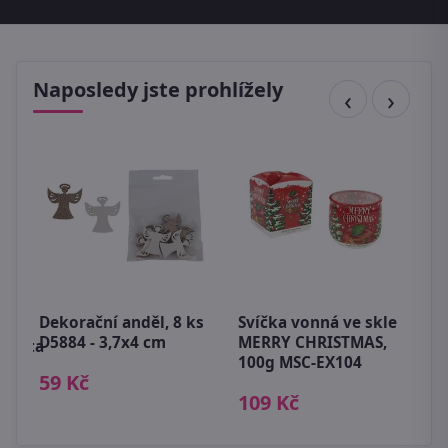
Naposledy jste prohlížely
D
k
ks
c
Dekorační anděl, 8 ks
Svíčka vonná ve skle
D5884 - 3,7x4 cm
MERRY CHRISTMAS,
akota
9
100g MSC-EX104
59 Kč
109 Kč