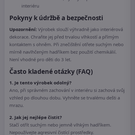
interiéru
Pokyny k údržbě a bezpečnosti
Upozornění:
Výrobek slouží výhradně jako interiérová
dekorace. Chraňte jej před trvalou vlhkostí a přímým
kontaktem s ohněm. Při znečištění otřete suchým nebo
mírně navlhčeným hadříkem bez použití chemikálií.
Není vhodné pro děti do 3 let.
Často kladené otázky (FAQ)
1. Je tento výrobek odolný?
Ano, při správném zachování v interiéru si zachová svůj
vzhled po dlouhou dobu. Vyhněte se trvalému dešti a
mrazu.
2. Jak jej nejlépe čistit?
Stačí otřít suchým nebo jemně vlhkým hadříkem.
Nepoužívejte agresivní čistící prostředky.