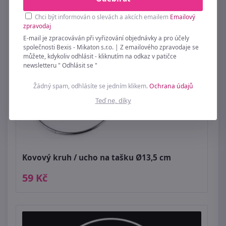
Chci být informován o slevách a akcích emailem
Emailový
zpravodaj
E-mail je zpracováván při vyřizování objednávky a pro účely
společnosti Bexis - Mikaton s.r.o. | Z emailového zpravodaje se
můžete, kdykoliv odhlásit - kliknutím na odkaz v patičce
newsletteru " Odhlásit se "
Žádný spam, odhlásíte se jedním klikem.
Ochrana údajů
Teď ne, díky
Kovový kruh / ucho na tašku Ø13,5 cm
59 Kč