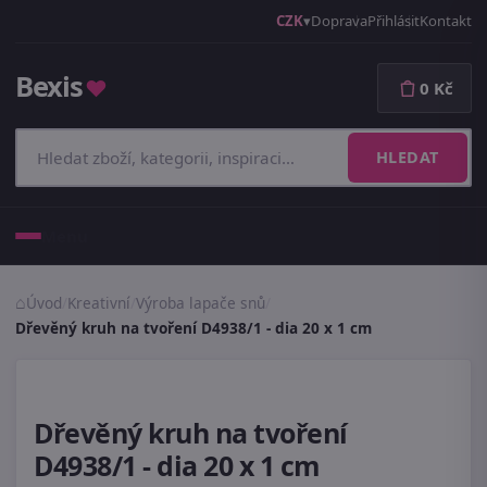
CZK
Doprava
Přihlásit
Kontakt
Bexis
♥
0 Kč
HLEDAT
Menu
Úvod
/
Kreativní
/
Výroba lapače snů
/
Dřevěný kruh na tvoření D4938/1 - dia 20 x 1 cm
Dřevěný kruh na tvoření
D4938/1 - dia 20 x 1 cm