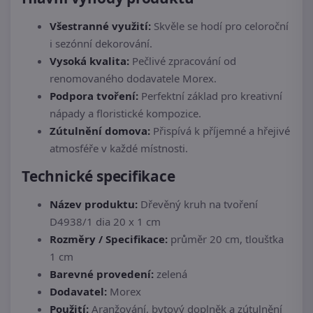
Všestranné využití:
Skvěle se hodí pro celoroční
i sezónní dekorování.
Vysoká kvalita:
Pečlivé zpracování od
renomovaného dodavatele Morex.
Podpora tvoření:
Perfektní základ pro kreativní
nápady a floristické kompozice.
Zútulnění domova:
Přispívá k příjemné a hřejivé
atmosféře v každé místnosti.
Technické specifikace
Název produktu:
Dřevěný kruh na tvoření
D4938/1 dia 20 x 1 cm
Rozměry / Specifikace:
průměr 20 cm, tloušťka
1 cm
Barevné provedení:
zelená
Dodavatel:
Morex
Použití:
Aranžování, bytový doplněk a zútulnění