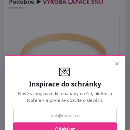
Podobné ►
VÝROBA LAPAČE SNŮ
×
💌
Inspirace do schránky
Nové vzory, návody a nápady na šití, pletení a
tvoření – a první se dozvíte o slevách.
Dřevěný kruh na lapač snů / zvonkohru Ø21
cm
199 Kč
Odebírat