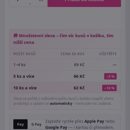
-
🎁 Množstevní sleva – čím víc kusů v košíku, tím
nižší cena
POČET KUSŮ
CENA ZA KUS
UŠETŘÍTE
1–4 ks
69 Kč
—
5 ks a více
66 Kč
−5 %
10 ks a více
62 Kč
−10 %
Sleva se počítá z celkového počtu kusů v košíku (napříč všemi
produkty) a uplatní se
automaticky
– nemusíte nic zadávat.
Zaplaťte rychle přes
Apple Pay
nebo
Pay
G Pay
Google Pay
— i kartou či převodem.