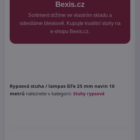
Bexis.cz
Sortiment držíme ve vlastním skladu a
odesíláme bleskově. Kupujte kvalitní stuhy na
e-shopu Bexis.cz.
Rypsová stuha / lampas šíře 25 mm navin 10
metrů
naleznete v kategorii:
Stuhy rypsové