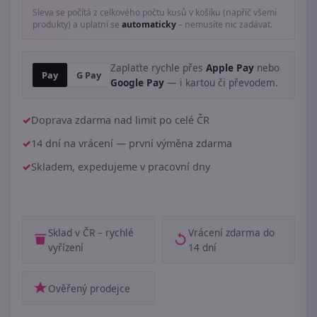
Sleva se počítá z celkového počtu kusů v košíku (napříč všemi
produkty) a uplatní se
automaticky
– nemusíte nic zadávat.
Zaplaťte rychle přes
Apple Pay
nebo
Pay
G Pay
Google Pay
— i kartou či převodem.
Doprava zdarma nad limit po celé ČR
14 dní na vrácení — první výměna zdarma
Skladem, expedujeme v pracovní dny
Sklad v ČR – rychlé
Vrácení zdarma do
vyřízení
14 dní
Ověřený prodejce