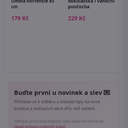
Umělá hortenzie 45
Mikulášská / vánoční
D
cm
punčocha
s
179 Kč
229 Kč
5
Buďte první u novinek a slev 💌
Přihlaste se k odběru a získejte tipy na nové
kolekce a exkluzivní akce dřív než ostatní.
Odhlásit se můžete kdykoliv. Vaše údaje chráníme dle
zásad ochrany osobních údajů
.