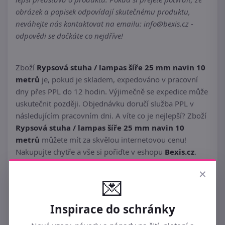
obrázek a popisek odpovídají skutečnému produktu,
neváhejte nás kontaktovat na emailu: info@bexis.cz -
odpovědi se dočkáte co nejdříve!
Zboží
Rypsová stuha / lampas šíře 25 mm navin 10
metrů
je, pokud je skladem, expedováno v pracovní
dny přes PPL do 12 hodin. Výjimečně se expedice může
uskutečnit později. Objednávku doručí služba PPL v
následujícím pracovním dni. A víte co je nejlepší? Zboží
Rypsová stuha / lampas šíře 25 mm navin 10
metrů
můžete mít za skvělou internetovou cenu!
Nakupujte chytře a vše si pořiďte v eshopu
Bexis.cz
.
×
💌
Inspirace do schránky