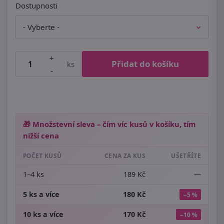
Dostupnosti
+
Přidat do košíku
ks
-
🎁 Množstevní sleva – čím víc kusů v košíku, tím
nižší cena
POČET KUSŮ
CENA ZA KUS
UŠETŘÍTE
1–4 ks
189 Kč
—
5 ks a více
180 Kč
−5 %
10 ks a více
170 Kč
−10 %