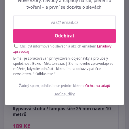
Nové vzory, návody a nápady na šití, pletení a
tvoření – a první se dozvíte o slevách.
Podobné ►
STUHY RYPSOVÉ
Odebírat
Chci být informován o slevách a akcích emailem
Emailový
zpravodaj
E-mail je zpracováván při vyřizování objednávky a pro účely
společnosti Bexis - Mikaton s.r.o. | Z emailového zpravodaje se
můžete, kdykoliv odhlásit - kliknutím na odkaz v patičce
newsletteru " Odhlásit se "
Žádný spam, odhlásíte se jedním klikem.
Ochrana údajů
Teď ne, díky
Rypsová stuha / lampas šíře 25 mm navin 10
metrů
189 Kč