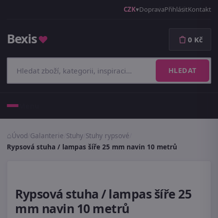
CZK
Doprava
Přihlásit
Kontakt
Bexis
♥
0 Kč
HLEDAT
Menu
Úvod
/
Galanterie
/
Stuhy
/
Stuhy rypsové
/
Rypsová stuha / lampas šíře 25 mm navin 10 metrů
Rypsová stuha / lampas šíře 25
mm navin 10 metrů