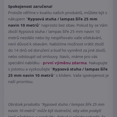
Spokojenost zaručena!
Protože věříme v kvalitu našich produktů, můžete být s
nákupem "
Rypsová stuha / lampas šíře 25 mm
navin 10 metrů
" naprosto bez obav. Pokud by se Vám
zboží Rypsová stuha / lampas šíře 25 mm navin 10
metrů nezdálo nebo by nesplňovalo vaše očekávání,
není důvod k obavám. Nabízíme možnost vrátit zboží
do 14 dnů od doručení a buď ho vyměnit za jiné zboží,
nebo odstoupit od smlouvy. Navíc, máme pro vás
speciální nabídku -
první výměnu zdarma
. Nakupujte
s jistotou a vyzkoušejte "
Rypsová stuha / lampas šíře
25 mm navin 10 metrů
" s klidem. Vaše spokojenost je
naší prioritou.
Obrázek produktu "Rypsová stuha / lampas šíře 25 mm
navin 10 metrů" může být ilustrační, aby vám poskytl
lepší představu o produktu. Pokud si přejete potvrdit, že