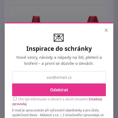
×
💌
Inspirace do schránky
Nové vzory, návody a nápady na šití, pletení a
tvoření – a první se dozvíte o slevách.
Saténová stuha návin 22,5 m s puntíky šíře 6
mm
Odebírat
109 Kč
Chci být informován o slevách a akcích emailem
Emailový
zpravodaj
E-mail je zpracováván při vyřizování objednávky a pro účely
společnosti Bexis - Mikaton s.r.o. | Z emailového zpravodaje se