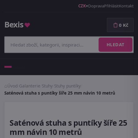
CZK
Doprava
Přihlásit
Kontakt
Bexis
♥
0 Kč
HLEDAT
Menu
Úvod
/
Galanterie
/
Stuhy
/
Stuhy puntíky
/
Saténová stuha s puntíky šíře 25 mm návin 10 metrů
Saténová stuha s puntíky šíře 25
mm návin 10 metrů