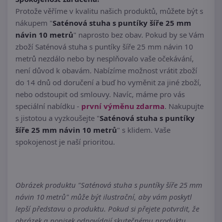
Protože věříme v kvalitu našich produktů, můžete být s
nákupem "
Saténová stuha s puntíky šíře 25 mm
návin 10 metrů
" naprosto bez obav. Pokud by se Vám
zboží Saténová stuha s puntíky šíře 25 mm návin 10
metrů nezdálo nebo by nesplňovalo vaše očekávání,
není důvod k obavám. Nabízíme možnost vrátit zboží
do 14 dnů od doručení a buď ho vyměnit za jiné zboží,
nebo odstoupit od smlouvy. Navíc, máme pro vás
speciální nabídku -
první výměnu zdarma
. Nakupujte
s jistotou a vyzkoušejte "
Saténová stuha s puntíky
šíře 25 mm návin 10 metrů
" s klidem. Vaše
spokojenost je naší prioritou.
Obrázek produktu "Saténová stuha s puntíky šíře 25 mm
návin 10 metrů" může být ilustrační, aby vám poskytl
lepší představu o produktu. Pokud si přejete potvrdit, že
obrázek a popisek odpovídají skutečnému produktu,