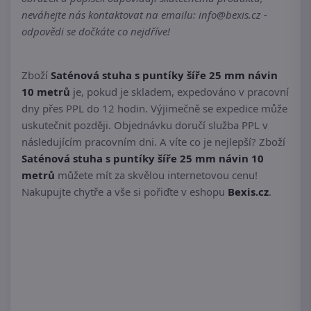
neváhejte nás kontaktovat na emailu: info@bexis.cz -
odpovědi se dočkáte co nejdříve!
Zboží
Saténová stuha s puntíky šíře 25 mm návin
10 metrů
je, pokud je skladem, expedováno v pracovní
dny přes PPL do 12 hodin. Výjimečně se expedice může
uskutečnit později. Objednávku doručí služba PPL v
následujícím pracovním dni. A víte co je nejlepší? Zboží
Saténová stuha s puntíky šíře 25 mm návin 10
metrů
můžete mít za skvělou internetovou cenu!
Nakupujte chytře a vše si pořiďte v eshopu
Bexis.cz
.