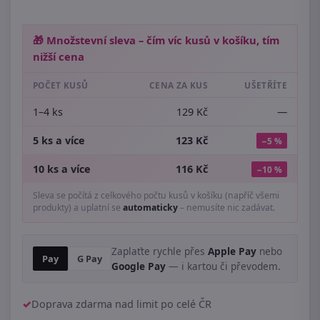
🎁 Množstevní sleva – čím víc kusů v košíku, tím
nižší cena
POČET KUSŮ
CENA ZA KUS
UŠETŘÍTE
1–4 ks
129 Kč
—
5 ks a více
123 Kč
−5 %
10 ks a více
116 Kč
−10 %
Sleva se počítá z celkového počtu kusů v košíku (napříč všemi
produkty) a uplatní se
automaticky
– nemusíte nic zadávat.
Zaplaťte rychle přes
Apple Pay
nebo
Pay
G Pay
Google Pay
— i kartou či převodem.
Doprava zdarma nad limit po celé ČR