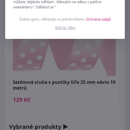
můžete, kdykoliv odhlásit - kliknutím na odkaz v patičce
newsletteru " Odhlásit se "
Žádný spam, odhlásíte se jedním klikem.
Ochrana údajů
Teď ne, díky
Saténová stuha s puntíky šíře 25 mm návin 10
metrů
129 Kč
Vybrané produkty ►