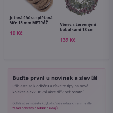
Jutová šňůra splétaná
Z
šíře 15 mm METRÁŽ
a
Věnec s červenými
c
ED
bobulkami 18 cm
19 Kč
1
139 Kč
Buďte první u novinek a slev 💌
Přihlaste se k odběru a získejte tipy na nové
kolekce a exkluzivní akce dřív než ostatní.
Odhlásit se můžete kdykoliv. Vaše údaje chráníme dle
zásad ochrany osobních údajů
.