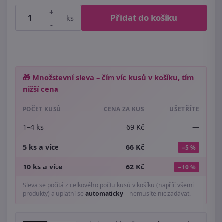
+
Přidat do košíku
ks
-
🎁 Množstevní sleva – čím víc kusů v košíku, tím
nižší cena
POČET KUSŮ
CENA ZA KUS
UŠETŘÍTE
1–4 ks
69 Kč
—
5 ks a více
66 Kč
−5 %
10 ks a více
62 Kč
−10 %
Sleva se počítá z celkového počtu kusů v košíku (napříč všemi
produkty) a uplatní se
automaticky
– nemusíte nic zadávat.