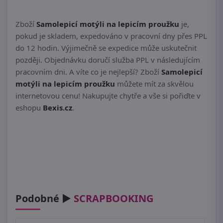
Zboží
Samolepicí motýli na lepicím proužku
je,
pokud je skladem, expedováno v pracovní dny přes PPL
do 12 hodin. Výjimečně se expedice může uskutečnit
později. Objednávku doručí služba PPL v následujícím
pracovním dni. A víte co je nejlepší? Zboží
Samolepicí
motýli na lepicím proužku
můžete mít za skvělou
internetovou cenu! Nakupujte chytře a vše si pořiďte v
eshopu
Bexis.cz
.
Podobné ►
SCRAPBOOKING