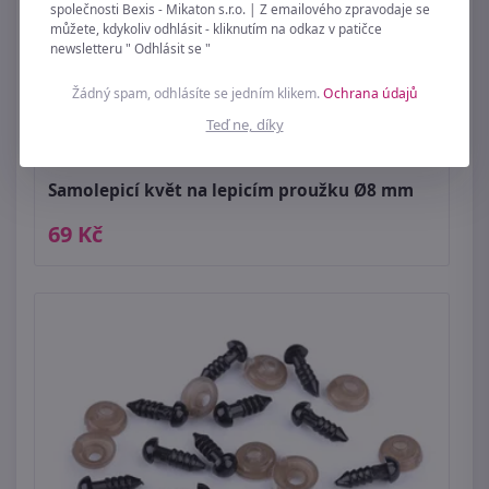
společnosti Bexis - Mikaton s.r.o. | Z emailového zpravodaje se
můžete, kdykoliv odhlásit - kliknutím na odkaz v patičce
newsletteru " Odhlásit se "
Žádný spam, odhlásíte se jedním klikem.
Ochrana údajů
Teď ne, díky
Samolepicí květ na lepicím proužku Ø8 mm
69 Kč