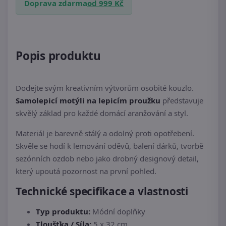
Doprava zdarma
od 999 Kč
Popis produktu
Dodejte svým kreativním výtvorům osobité kouzlo.
Samolepicí motýli na lepicím proužku
představuje
skvělý základ pro každé domácí aranžování a styl.
Materiál je barevně stálý a odolný proti opotřebení.
Skvěle se hodí k lemování oděvů, balení dárků, tvorbě
sezónních ozdob nebo jako drobný designový detail,
který upoutá pozornost na první pohled.
Technické specifikace a vlastnosti
Typ produktu:
Módní doplňky
Tloušťka / Síla:
5 x 32 cm