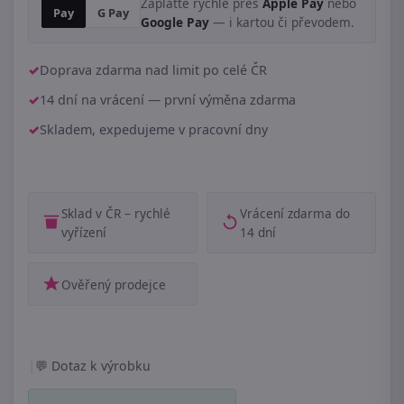
Zaplaťte rychle přes
Apple Pay
nebo
Pay
G Pay
Google Pay
— i kartou či převodem.
Doprava zdarma nad limit po celé ČR
14 dní na vrácení — první výměna zdarma
Skladem, expedujeme v pracovní dny
Sklad v ČR – rychlé
Vrácení zdarma do
vyřízení
14 dní
Ověřený prodejce
|
Dotaz k výrobku