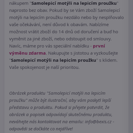
nákupem "
Samolepicí motýli na lepicím proužku
"
naprosto bez obav. Pokud by se Vám zboží Samolepicí
motýli na lepicím proužku nezdálo nebo by nesplňovalo
vaše očekávání, není důvod k obavám. Nabízíme
možnost vrátit zboží do 14 dnů od doručení a buď ho
vyměnit za jiné zboží, nebo odstoupit od smlouvy.
Navíc, máme pro vás speciální nabídku -
první
výměnu zdarma
. Nakupujte s jistotou a vyzkoušejte
"
Samolepicí motýli na lepicím proužku
" s klidem.
Vaše spokojenost je naší prioritou.
Obrázek produktu "Samolepicí motýli na lepicím
proužku" může být ilustrační, aby vám poskytl lepší
představu o produktu. Pokud si přejete potvrdit, že
obrázek a popisek odpovídají skutečnému produktu,
neváhejte nás kontaktovat na emailu: info@bexis.cz -
odpovědi se dočkáte co nejdříve!