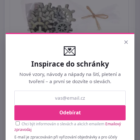
×
💌
Inspirace do schránky
Dekorace kormidla 16 kusů
Nové vzory, návody a nápady na šití, pletení a
tvoření – a první se dozvíte o slevách.
89 Kč
Odebírat
Chci být informován o slevách a akcích emailem
Emailový
zpravodaj
E-mail je zpracováván při vyřizování objednávky a pro účely