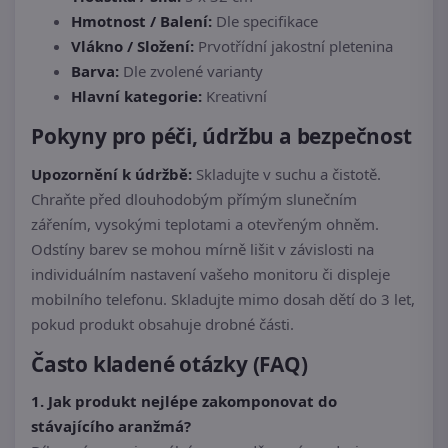
Hmotnost / Balení:
Dle specifikace
Vlákno / Složení:
Prvotřídní jakostní pletenina
Barva:
Dle zvolené varianty
Hlavní kategorie:
Kreativní
Pokyny pro péči, údržbu a bezpečnost
Upozornění k údržbě:
Skladujte v suchu a čistotě.
Chraňte před dlouhodobým přímým slunečním
zářením, vysokými teplotami a otevřeným ohněm.
Odstíny barev se mohou mírně lišit v závislosti na
individuálním nastavení vašeho monitoru či displeje
mobilního telefonu. Skladujte mimo dosah dětí do 3 let,
pokud produkt obsahuje drobné části.
Často kladené otázky (FAQ)
1. Jak produkt nejlépe zakomponovat do
stávajícího aranžmá?