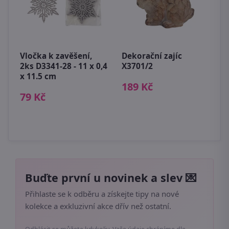
S
š
Vločka k zavěšení,
Dekorační zajíc
m
2ks D3341-28 - 11 x 0,4
X3701/2
x 11.5 cm
1
189 Kč
79 Kč
Buďte první u novinek a slev 💌
Přihlaste se k odběru a získejte tipy na nové
kolekce a exkluzivní akce dřív než ostatní.