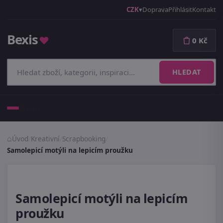
CZK
Doprava
Přihlásit
Kontakt
Bexis
♥
0 Kč
HLEDAT
Menu
Úvod
/
Kreativní
/
Scrapbooking
/
Samolepicí motýli na lepicím proužku
Samolepicí motýli na lepicím
proužku