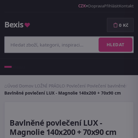
CZK
Doprava
Přihlásit
Kontakt
Bexis
♥
0 Kč
HLEDAT
Menu
Úvod
/
Domov
/
LOŽNÍ PRÁDLO
/
Povlečení
/
Povlečení bavlněné
/
Bavlněné povlečení LUX - Magnolie 140x200 + 70x90 cm
Bavlněné povlečení LUX -
Magnolie 140x200 + 70x90 cm