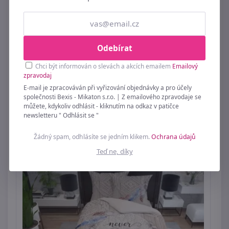
Odebírat
Povlečení Renforcé bavlna - Freeda - fialová
140x200+70x90 cm
Chci být informován o slevách a akcích emailem
Emailový
zpravodaj
689 Kč
E-mail je zpracováván při vyřizování objednávky a pro účely
společnosti Bexis - Mikaton s.r.o. | Z emailového zpravodaje se
můžete, kdykoliv odhlásit - kliknutím na odkaz v patičce
newsletteru " Odhlásit se "
Žádný spam, odhlásíte se jedním klikem.
Ochrana údajů
Teď ne, díky