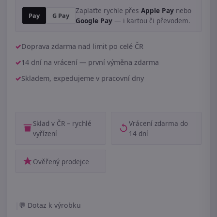
Zaplaťte rychle přes
Apple Pay
nebo
Pay
G Pay
Google Pay
— i kartou či převodem.
Doprava zdarma nad limit po celé ČR
14 dní na vrácení — první výměna zdarma
Skladem, expedujeme v pracovní dny
Sklad v ČR – rychlé
Vrácení zdarma do
vyřízení
14 dní
Ověřený prodejce
|
Dotaz k výrobku