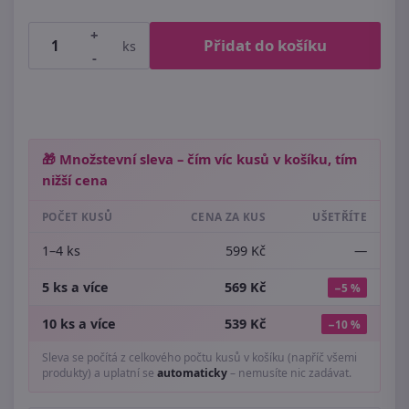
+
Přidat do košíku
ks
-
🎁 Množstevní sleva – čím víc kusů v košíku, tím
nižší cena
POČET KUSŮ
CENA ZA KUS
UŠETŘÍTE
1–4 ks
599 Kč
—
5 ks a více
569 Kč
−5 %
10 ks a více
539 Kč
−10 %
Sleva se počítá z celkového počtu kusů v košíku (napříč všemi
produkty) a uplatní se
automaticky
– nemusíte nic zadávat.