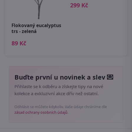
299 Kč
D
D
6
Flokovaný eucalyptus
trs - zelená
89 Kč
Buďte první u novinek a slev 💌
Přihlaste se k odběru a získejte tipy na nové
kolekce a exkluzivní akce dřív než ostatní.
Odhlásit se můžete kdykoliv. Vaše údaje chráníme dle
zásad ochrany osobních údajů
.