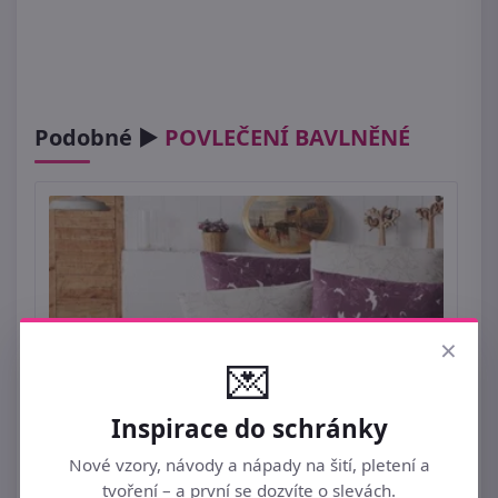
Podobné ►
POVLEČENÍ BAVLNĚNÉ
×
💌
Inspirace do schránky
Nové vzory, návody a nápady na šití, pletení a
tvoření – a první se dozvíte o slevách.