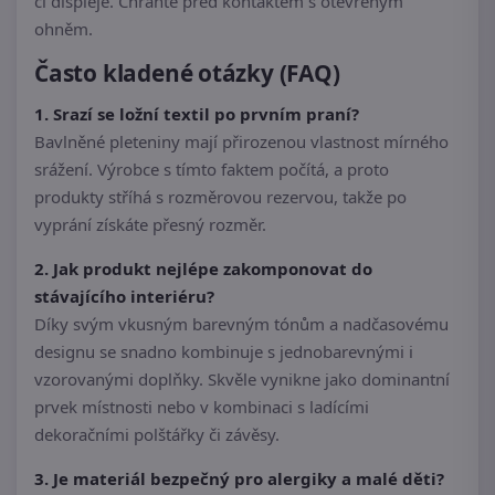
či displeje. Chraňte před kontaktem s otevřeným
ohněm.
Často kladené otázky (FAQ)
1. Srazí se ložní textil po prvním praní?
Bavlněné pleteniny mají přirozenou vlastnost mírného
srážení. Výrobce s tímto faktem počítá, a proto
produkty stříhá s rozměrovou rezervou, takže po
vyprání získáte přesný rozměr.
2. Jak produkt nejlépe zakomponovat do
stávajícího interiéru?
Díky svým vkusným barevným tónům a nadčasovému
designu se snadno kombinuje s jednobarevnými i
vzorovanými doplňky. Skvěle vynikne jako dominantní
prvek místnosti nebo v kombinaci s ladícími
dekoračními polštářky či závěsy.
3. Je materiál bezpečný pro alergiky a malé děti?