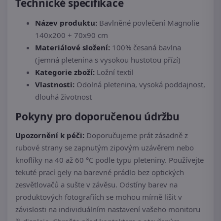
Technické specifikace
Název produktu:
Bavlněné povlečení Magnolie
140x200 + 70x90 cm
Materiálové složení:
100% česaná bavlna
(jemná pletenina s vysokou hustotou přízí)
Kategorie zboží:
Ložní textil
Vlastnosti:
Odolná pletenina, vysoká poddajnost,
dlouhá životnost
Pokyny pro doporučenou údržbu
Upozornění k péči:
Doporučujeme prát zásadně z
rubové strany se zapnutým zipovým uzávěrem nebo
knoflíky na 40 až 60 °C podle typu pleteniny. Používejte
tekuté prací gely na barevné prádlo bez optických
zesvětlovačů a sušte v závěsu. Odstíny barev na
produktových fotografiích se mohou mírně lišit v
závislosti na individuálním nastavení vašeho monitoru