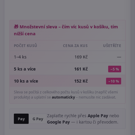
🎁 Množstevní sleva – čím víc kusů v košíku, tím
nižší cena
POČET KUSŮ
CENA ZA KUS
UŠETŘÍTE
1–4 ks
169 Kč
—
5 ks a více
161 Kč
−5 %
10 ks a více
152 Kč
−10 %
Sleva se počítá z celkového počtu kusů v košíku (napříč všemi
produkty) a uplatní se
automaticky
– nemusíte nic zadávat.
Zaplaťte rychle přes
Apple Pay
nebo
Pay
G Pay
Google Pay
— i kartou či převodem.