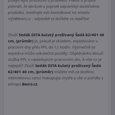
poskytl lepší představu o produktu. Pokud si přejete
potvrdit, že obrázek a popisek odpovídají skutečnému
produktu, neváhejte nás kontaktovat na emailu:
info@bexis.cz - odpovědi se dočkáte co nejdříve!
Zboží
Sedák DITA kulatý prošívaný Šedá 62/401 40
cm, (průměr)
je, pokud je skladem, expedováno v
pracovní dny přes PPL do 12 hodin. Výjimečně se
expedice může uskutečnit později. Objednávku doručí
služba PPL v následujícím pracovním dni. A víte co je
nejlepší? Zboží
Sedák DITA kulatý prošívaný Šedá
62/401 40 cm, (průměr)
můžete mít za skvělou
internetovou cenu! Nakupujte chytře a vše si pořiďte v
eshopu
Bexis.cz
.