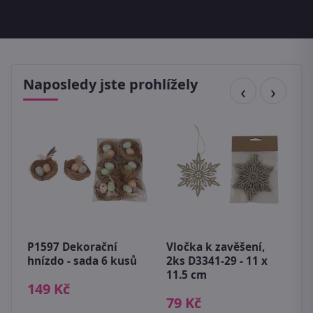
Naposledy jste prohlížely
J
5
r
P1597 Dekorační
Vločka k zavěšení,
3
hnízdo - sada 6 kusů
2ks D3341-29 - 11 x
11.5 cm
149 Kč
79 Kč