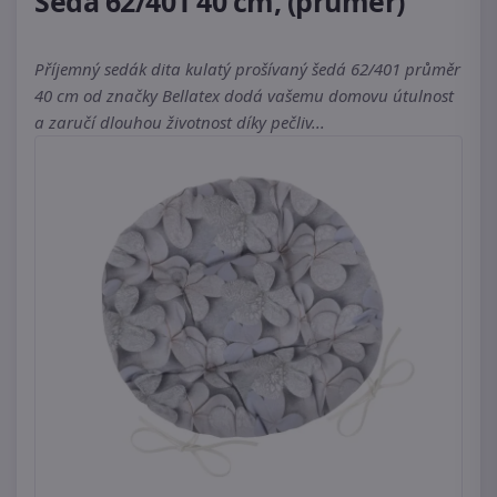
Šedá 62/401 40 cm, (průměr)
Příjemný sedák dita kulatý prošívaný šedá 62/401 průměr
40 cm od značky Bellatex dodá vašemu domovu útulnost
a zaručí dlouhou životnost díky pečliv...