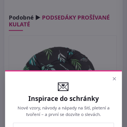
Podobné ►
PODSEDÁKY PROŠÍVANÉ
KULATÉ
×
💌
Inspirace do schránky
Nové vzory, návody a nápady na šití, pletení a
tvoření – a první se dozvíte o slevách.