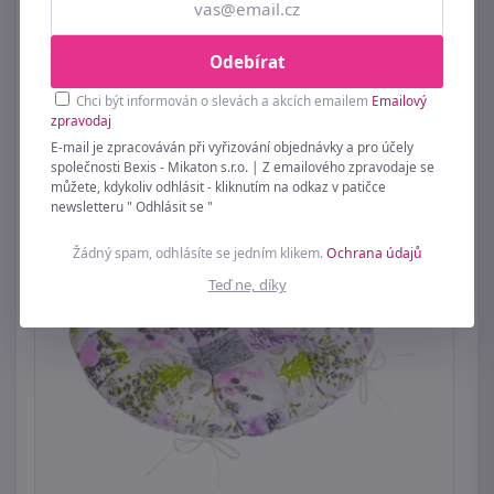
Sedák Adéla prošívaný kulatý Černá 62/236 40
cm, (průměr)
Odebírat
169 Kč
Chci být informován o slevách a akcích emailem
Emailový
zpravodaj
E-mail je zpracováván při vyřizování objednávky a pro účely
společnosti Bexis - Mikaton s.r.o. | Z emailového zpravodaje se
můžete, kdykoliv odhlásit - kliknutím na odkaz v patičce
newsletteru " Odhlásit se "
Žádný spam, odhlásíte se jedním klikem.
Ochrana údajů
Teď ne, díky