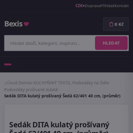
CZK
Doprava
Přihlásit
Kontakt
Bexis
♥
0 Kč
HLEDAT
Menu
Úvod
/
Domov
/
KUCHYŇSKÝ TEXTIL
/
Podsedáky na židle
/
Podsedáky prošívané kulaté
/
Sedák DITA kulatý prošívaný Šedá 62/401 40 cm, (průměr)
Sedák DITA kulatý prošívaný