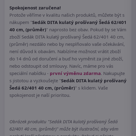
Spokojenost zaručena!
Protože věříme v kvalitu našich produktů, můžete být s
nákupem "
Sedák DITA kulatý prošívaný Šedá 62/401
40 cm, (průměr)
" naprosto bez obav. Pokud by se Vám
zboží Sedák DITA kulatý prošívaný Šedá 62/401 40 cm,
(průměr) nezdálo nebo by nesplňovalo vaše očekávání,
není důvod k obavám. Nabízíme možnost vrátit zboží
do 14 dnů od doručení a buď ho vyměnit za jiné zboží,
nebo odstoupit od smlouvy. Navíc, máme pro vás
speciální nabídku -
první výměnu zdarma
. Nakupujte
s jistotou a vyzkoušejte "
Sedák DITA kulatý prošívaný
Šedá 62/401 40 cm, (průměr)
" s klidem. Vaše
spokojenost je naší prioritou.
Obrázek produktu "Sedák DITA kulatý prošívaný Šedá
62/401 40 cm, (průměr)" může být ilustrační, aby vám