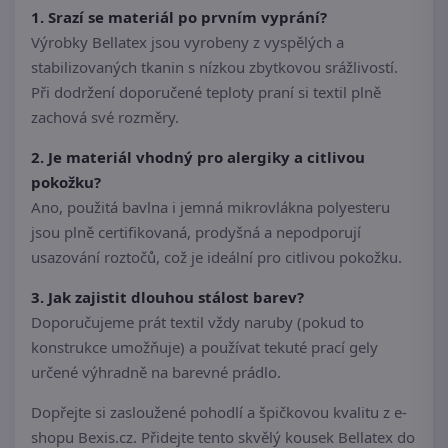
1. Srazí se materiál po prvním vyprání?
Výrobky Bellatex jsou vyrobeny z vyspělých a
stabilizovaných tkanin s nízkou zbytkovou srážlivostí.
Při dodržení doporučené teploty praní si textil plně
zachová své rozměry.
2. Je materiál vhodný pro alergiky a citlivou
pokožku?
Ano, použitá bavlna i jemná mikrovlákna polyesteru
jsou plně certifikovaná, prodyšná a nepodporují
usazování roztočů, což je ideální pro citlivou pokožku.
3. Jak zajistit dlouhou stálost barev?
Doporučujeme prát textil vždy naruby (pokud to
konstrukce umožňuje) a používat tekuté prací gely
určené výhradně na barevné prádlo.
Dopřejte si zasloužené pohodlí a špičkovou kvalitu z e-
shopu Bexis.cz. Přidejte tento skvělý kousek Bellatex do