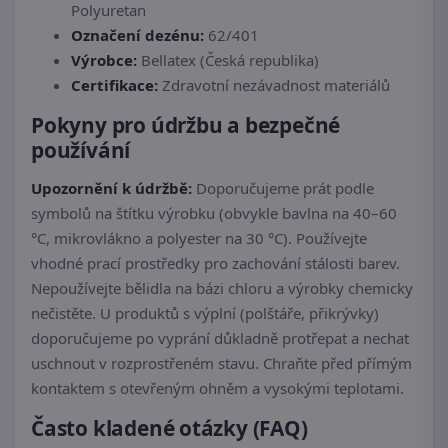
Polyuretan
Označení dezénu:
62/401
Výrobce:
Bellatex (Česká republika)
Certifikace:
Zdravotní nezávadnost materiálů
Pokyny pro údržbu a bezpečné
používání
Upozornění k údržbě:
Doporučujeme prát podle
symbolů na štítku výrobku (obvykle bavlna na 40–60
°C, mikrovlákno a polyester na 30 °C). Používejte
vhodné prací prostředky pro zachování stálosti barev.
Nepoužívejte bělidla na bázi chloru a výrobky chemicky
nečistěte. U produktů s výplní (polštáře, přikrývky)
doporučujeme po vyprání důkladně protřepat a nechat
uschnout v rozprostřeném stavu. Chraňte před přímým
kontaktem s otevřeným ohněm a vysokými teplotami.
Často kladené otázky (FAQ)