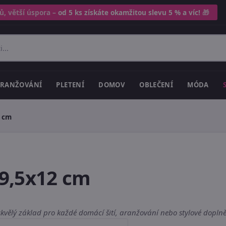
ů, větší úspora –
od 5 ks získáte okamžitou slevu 5 % a víc!
🎁
RANŽOVÁNÍ
PLETENÍ
DOMOV
OBLEČENÍ
MÓDA
2 cm
9,5x12 cm
vělý základ pro každé domácí šití, aranžování nebo stylové doplně