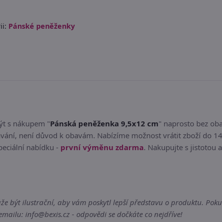
i:
Pánské peněženky
být s nákupem "
Pánská peněženka 9,5x12 cm
" naprosto bez ob
ání, není důvod k obavám. Nabízíme možnost vrátit zboží do 14 
eciální nabídku -
první výměnu zdarma
. Nakupujte s jistotou 
ýt ilustrační, aby vám poskytl lepší představu o produktu. Pokud 
ailu: info@bexis.cz - odpovědi se dočkáte co nejdříve!