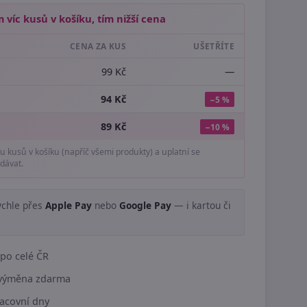
 víc kusů v košíku, tím nižší cena
CENA ZA KUS
UŠETŘÍTE
99 Kč
—
94 Kč
−5 %
89 Kč
−10 %
tu kusů v košíku (napříč všemi produkty) a uplatní se
dávat.
ychle přes
Apple Pay
nebo
Google Pay
— i kartou či
.
po celé ČR
í výměna zdarma
acovní dny