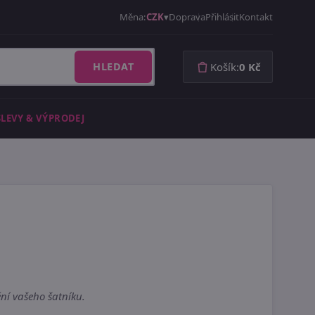
Měna:
CZK
Doprava
Přihlásit
Kontakt
HLEDAT
Košík:
0 Kč
SLEVY & VÝPRODEJ
ní vašeho šatníku.