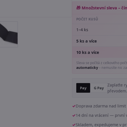
🎁 Množstevní sleva – čím
POČET KUSŮ
1–4 ks
5 ks a více
10 ks a více
Sleva se počítá z celkového poč
automaticky
– nemusíte nic za
Zaplaťte r
Pay
G Pay
převodem
Doprava zdarma nad limit 
14 dní na vrácení — prvn
Skladem, expedujeme v pr