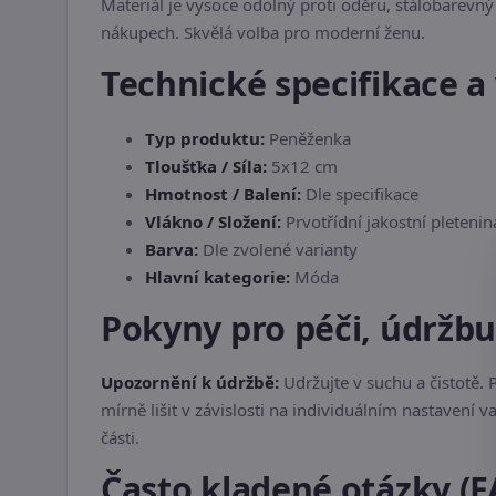
Materiál je vysoce odolný proti oděru, stálobarevný
nákupech. Skvělá volba pro moderní ženu.
Technické specifikace a 
Typ produktu:
Peněženka
Tloušťka / Síla:
5x12 cm
Hmotnost / Balení:
Dle specifikace
Vlákno / Složení:
Prvotřídní jakostní pletenin
Barva:
Dle zvolené varianty
Hlavní kategorie:
Móda
Pokyny pro péči, údržb
Upozornění k údržbě:
Udržujte v suchu a čistotě.
mírně lišit v závislosti na individuálním nastavení
části.
Často kladené otázky (F