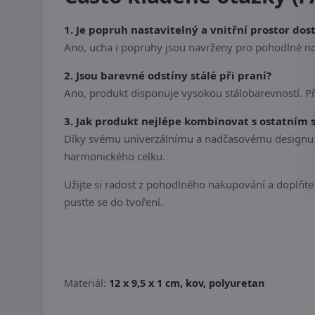
1. Je popruh nastavitelný a vnitřní prostor do
Ano, ucha i popruhy jsou navrženy pro pohodlné no
2. Jsou barevné odstíny stálé při praní?
Ano, produkt disponuje vysokou stálobarevností. P
3. Jak produkt nejlépe kombinovat s ostatním
Díky svému univerzálnímu a nadčasovému designu se
harmonického celku.
Užijte si radost z pohodlného nakupování a doplňte s
pusťte se do tvoření.
Materiál:
12 x 9,5 x 1 cm, kov, polyuretan