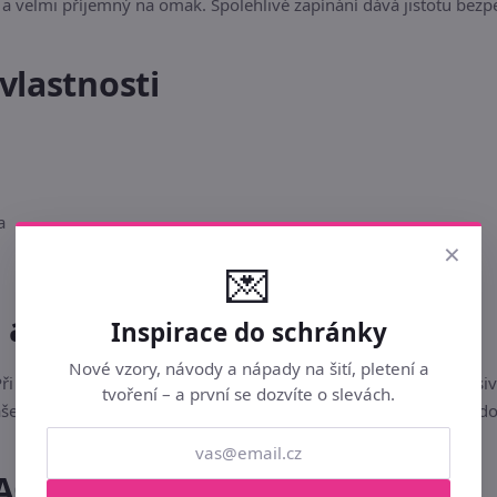
 a velmi příjemný na omak. Spolehlivé zapínání dává jistotu bezp
vlastnosti
a
×
💌
u a bezpečnost
Inspirace do schránky
Nové vzory, návody a nápady na šití, pletení a
 Při znečištění otřete jemným vlhkým hadříkem bez použití agresi
tvoření – a první se dozvíte o slevách.
 vašeho monitoru či displeje mobilního telefonu. Skladujte mimo 
AQ)