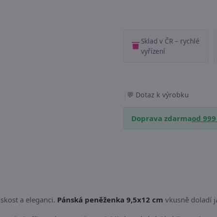
Sklad v ČR – rychlé
vyřízení
|
Dotaz k výrobku
Doprava zdarma
od 999
nskost a eleganci.
Pánská peněženka 9,5x12 cm
vkusně doladí ja