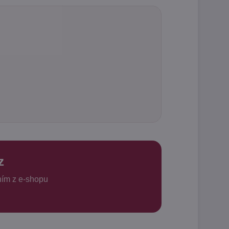
z
ním z e-shopu