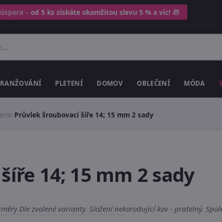
 úspora –
od 5 ks získáte okamžitou slevu 5 % a víc!
🎁
RANŽOVÁNÍ
PLETENÍ
DOMOV
OBLEČENÍ
MÓDA
erie
/
Průvlek šroubovací šíře 14; 15 mm 2 sady
šíře 14; 15 mm 2 sady
změry Dle zvolené varianty. Složení nekorodující kov - pratelný. Spo