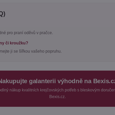
Q)
dné pro praní oděvů v pračce.
iny či kroužku?
vnejte ji se šířkou vašeho popruhu.
Nakupujte galanterii výhodně na Bexis.c
hodlný nákup kvalitních krejčovských potřeb s bleskovým doruče
Bexis.cz.