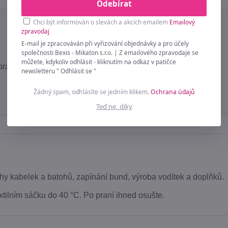
Odebírat
Chci být informován o slevách a akcích emailem
Emailový
zpravodaj
E-mail je zpracováván při vyřizování objednávky a pro účely
společnosti Bexis - Mikaton s.r.o. | Z emailového zpravodaje se
můžete, kdykoliv odhlásit - kliknutím na odkaz v patičce
pratelný
newsletteru " Odhlásit se "
Žádný spam, odhlásíte se jedním klikem.
Ochrana údajů
Teď ne, díky
hy kabelek a batohů, zapínání bund, výroba vodítek a doplňků.
xtilním sáčku do 40 °C. Po praní ihned osušte.