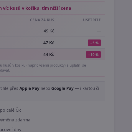
 víc kusů v košíku, tím nižší cena
CENA ZA KUS
UŠETŘÍTE
49 Kč
—
47 Kč
−5 %
44 Kč
−10 %
tu kusů v košíku (napříč všemi produkty) a uplatní se
dávat.
ychle přes
Apple Pay
nebo
Google Pay
— i kartou či
.
po celé ČR
í výměna zdarma
acovní dny