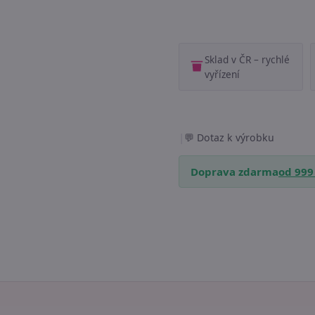
Sklad v ČR – rychlé
vyřízení
|
Dotaz k výrobku
Doprava zdarma
od 999