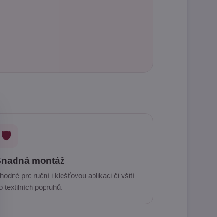
🛡️
Snadná montáž
hodné pro ruční i klešťovou aplikaci či všití
o textilních popruhů.