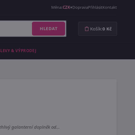
Měna:
CZK
Doprava
Přihlásit
Kontakt
HLEDAT
Košík:
0 Kč
SLEVY & VÝPRODEJ
lehlivý galanterní doplněk od…