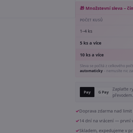
🎁 Množstevní sleva – čím
POČET KUSŮ
1–4 ks
5 ks a více
10 ks a více
Sleva se počítá z celkového poč
automaticky
– nemusíte nic za
Zaplaťte r
Pay
G Pay
převodem
Doprava zdarma nad limit 
14 dní na vrácení — prvn
Skladem, expedujeme v pr