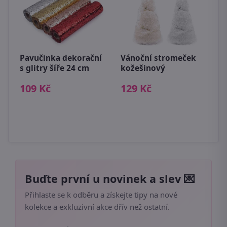
Pavučinka dekorační
Vánoční stromeček
s glitry šíře 24 cm
kožešinový
D
109 Kč
129 Kč
D
5
Buďte první u novinek a slev 💌
Přihlaste se k odběru a získejte tipy na nové
kolekce a exkluzivní akce dřív než ostatní.