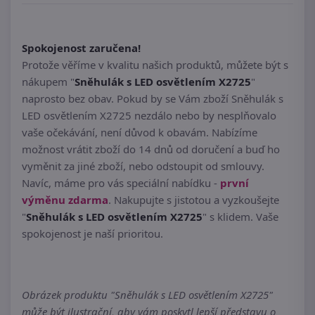
Spokojenost zaručena!
Protože věříme v kvalitu našich produktů, můžete být s
nákupem "
Sněhulák s LED osvětlením X2725
"
naprosto bez obav. Pokud by se Vám zboží Sněhulák s
LED osvětlením X2725 nezdálo nebo by nesplňovalo
vaše očekávání, není důvod k obavám. Nabízíme
možnost vrátit zboží do 14 dnů od doručení a buď ho
vyměnit za jiné zboží, nebo odstoupit od smlouvy.
Navíc, máme pro vás speciální nabídku -
první
výměnu zdarma
. Nakupujte s jistotou a vyzkoušejte
"
Sněhulák s LED osvětlením X2725
" s klidem. Vaše
spokojenost je naší prioritou.
Obrázek produktu "Sněhulák s LED osvětlením X2725"
může být ilustrační, aby vám poskytl lepší představu o