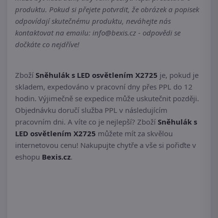
produktu. Pokud si přejete potvrdit, že obrázek a popisek
odpovídají skutečnému produktu, neváhejte nás
kontaktovat na emailu: info@bexis.cz - odpovědi se
dočkáte co nejdříve!
Zboží
Sněhulák s LED osvětlením X2725
je, pokud je
skladem, expedováno v pracovní dny přes PPL do 12
hodin. Výjimečně se expedice může uskutečnit později.
Objednávku doručí služba PPL v následujícím
pracovním dni. A víte co je nejlepší? Zboží
Sněhulák s
LED osvětlením X2725
můžete mít za skvělou
internetovou cenu! Nakupujte chytře a vše si pořiďte v
eshopu
Bexis.cz
.