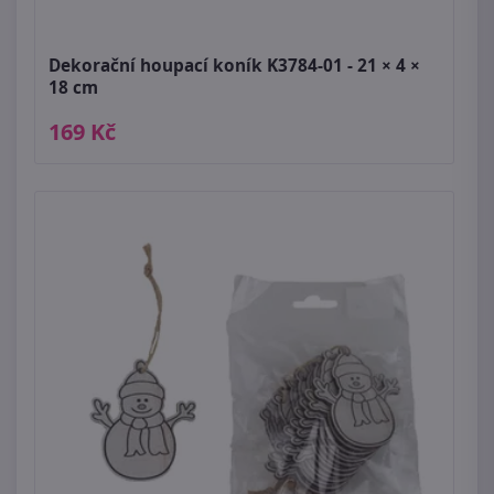
Dekorační houpací koník K3784-01 - 21 × 4 ×
18 cm
169 Kč