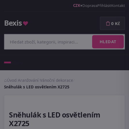
CZK
Doprava
Přihlásit
Kontakt
Bexis
♥
0 Kč
HLEDAT
Menu
Úvod
/
Aranžování
/
Vánoční dekorace
/
Sněhulák s LED osvětlením X2725
Sněhulák s LED osvětlením
X2725