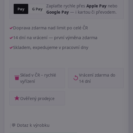
Zaplaťte rychle přes
Apple Pay
nebo
Pay
G Pay
Google Pay
— i kartou či převodem.
Doprava zdarma nad limit po celé ČR
14 dní na vrácení — první výměna zdarma
Skladem, expedujeme v pracovní dny
Sklad v ČR – rychlé
Vrácení zdarma do
vyřízení
14 dní
Ověřený prodejce
|
Dotaz k výrobku