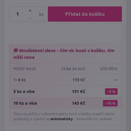
+
Přidat do košíku
ks
-
🎁 Množstevní sleva – čím víc kusů v košíku, tím
nižší cena
POČET KUSŮ
CENA ZA KUS
UŠETŘÍTE
1–4 ks
159 Kč
—
5 ks a více
151 Kč
−5 %
10 ks a více
143 Kč
−10 %
Sleva se počítá z celkového počtu kusů v košíku (napříč všemi
produkty) a uplatní se
automaticky
– nemusíte nic zadávat.