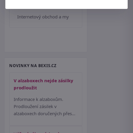
Internetové soutěže
Internetový obchod a my
NOVINKY NA BEXIS.CZ
V alzaboxech nejde zásilky
prodloužit
Informace k alzaboxům.
Prodloužení zásilek v
alzaboxech doručených přes…