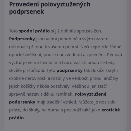
Provedení polovyztužených
podprsenek
Toto
spodní prádlo
si již oblíbila spousta žen.
Podprsenky
jsou velmi pohodlné a svým tvarem
dokonale přilnou k vašemu poprsí. Nečekejte zde žádné
optické zvětšení, pouze nadzvednutí a zpevnění. Pěnová
výztuž je velmi flexibilní a tvaru vašich prsou se tedy
skvěle přizpůsobí. Tyto
podprsenky
tak dokáží skrýt i
drobné nerovnosti a rozdíly ve velikosti prsou, aniž by
jejich košíčky někde odstávaly. Většinou jen stačí
správně nastavit délku ramínek.
Polovyztužené
podprsenky
mají tradiční vzhled. Můžete je nosit do
práce, do školy, na doma a poslouží také jako
erotické
prádlo.