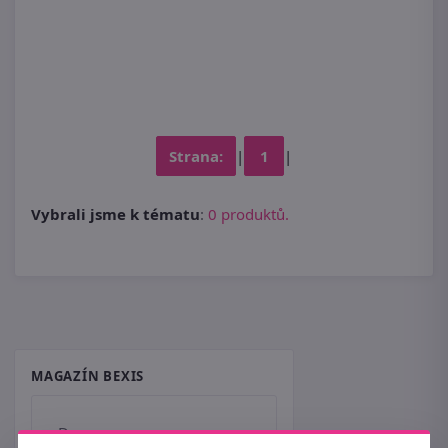
Strana:
|
1
|
Vybrali jsme k tématu
:
0 produktů.
MAGAZÍN BEXIS
Domov