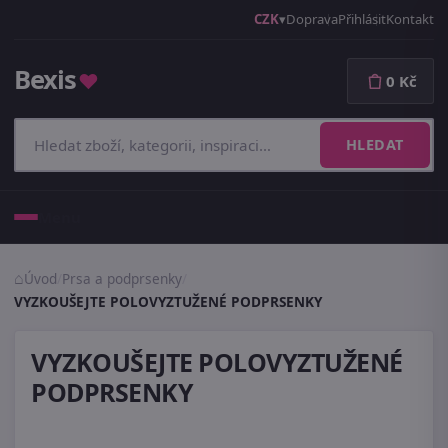
CZK
Doprava
Přihlásit
Kontakt
Bexis
♥
0 Kč
HLEDAT
Menu
Úvod
/
Prsa a podprsenky
/
VYZKOUŠEJTE POLOVYZTUŽENÉ PODPRSENKY
VYZKOUŠEJTE POLOVYZTUŽENÉ
PODPRSENKY