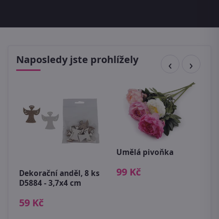
Naposledy jste prohlížely
Umělá pivoňka
A
v
99 Kč
Dekorační anděl, 8 ks
6
D5884 - 3,7x4 cm
59 Kč