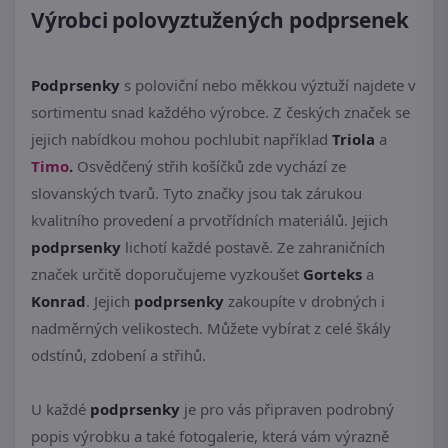
Výrobci polovyztužených podprsenek
Podprsenky
s poloviční nebo měkkou výztuží najdete v
sortimentu snad každého výrobce. Z českých značek se
jejich nabídkou mohou pochlubit například
Triola
a
Timo
.
Osvědčený střih košíčků zde vychází ze
slovanských tvarů. Tyto značky jsou tak zárukou
kvalitního provedení a prvotřídních materiálů. Jejich
podprsenky
lichotí každé postavě. Ze zahraničních
značek určitě doporučujeme vyzkoušet
Gorteks
a
Konrad
. Jejich
podprsenky
zakoupíte v drobných i
nadměrných velikostech. Můžete vybírat z celé škály
odstínů, zdobení a střihů.
U každé
podprsenky
je pro vás připraven podrobný
popis výrobku a také fotogalerie, která vám výrazně