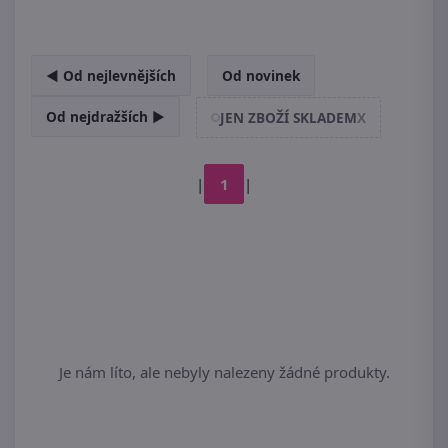
◄ Od nejlevnějších
Od novinek
Od nejdražších ►
JEN ZBOŽÍ SKLADEM
X
|
1
|
Je nám líto, ale nebyly nalezeny žádné produkty.