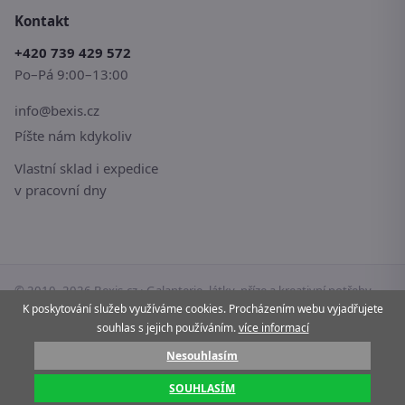
Kontakt
+420 739 429 572
Po–Pá 9:00–13:00
info@bexis.cz
Píšte nám kdykoliv
Vlastní sklad i expedice
v pracovní dny
© 2010–2026 Bexis.cz · Galanterie, látky, příze a kreativní potřeby
pro vaše tvoření.
K poskytování služeb využíváme cookies. Procházením webu vyjadřujete
souhlas s jejich používáním.
více informací
Stránky používají cookies.
Více informací
Nesouhlasím
Pay
G Pay
VISA
Mastercard
SOUHLASÍM