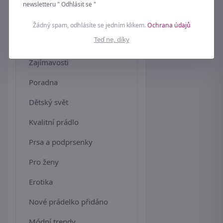
newsletteru " Odhlásit se "
Domov
Žádný spam, odhlásíte se jedním klikem.
Ochrana údajů
Teď ne, díky
Kreativní svět
Zajímavosti
Poradna
Dětský svět
Kvalitní prádlo
Prsa a podprsenky
Pro ženy
Erotika
Nové prádelko přidáno
Módní trendy