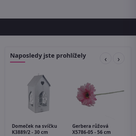
Naposledy jste prohlížely
Domeček na svíčku
Gerbera růžová
S
K3889/2 - 30 cm
X5786-05 - 56 cm
k