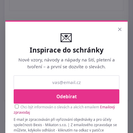
×
💌
Inspirace do schránky
Nové vzory, návody a nápady na šití, pletení a
Strana:
|
1
|
tvoření – a první se dozvíte o slevách.
Vybrali jsme k tématu
:
2 produktů.
Odebírat
Chci být informován o slevách a akcích emailem
Emailový
zpravodaj
E-mail je zpracováván při vyřizování objednávky a pro účely
společnosti Bexis - Mikaton s.r.o. | Z emailového zpravodaje se
MAGAZÍN BEXIS
můžete, kdykoliv odhlásit - kliknutím na odkaz v patičce