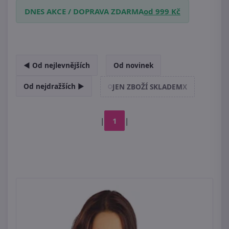
DNES AKCE / DOPRAVA ZDARMA
od 999 Kč
◄ Od nejlevnějších
Od novinek
Od nejdražších ►
JEN ZBOŽÍ SKLADEM
X
|
1
|