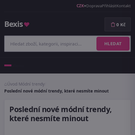
CZK
Doprava
Přihlásit
Kontakt
Bexis
♥
0 Kč
HLEDAT
Menu
Úvod
/
Módní trendy
/
Poslední nové módní trendy, které nesmíte minout
Poslední nové módní trendy,
které nesmíte minout