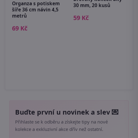
Organza s potiskem
30 mm, 20 kusů
šíře 36 cm návin 4,5
K
metrů
59 Kč
k
69 Kč
1
Buďte první u novinek a slev 💌
Přihlaste se k odběru a získejte tipy na nové
kolekce a exkluzivní akce dřív než ostatní.