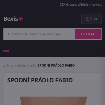
CZK
Doprava
Přihlásit
Kontakt
Bexis
♥
0 Kč
HLEDAT
Menu
Úvod
/
Kvalitní prádlo
/
SPODNÍ PRÁDLO FABIO
SPODNÍ PRÁDLO FABIO