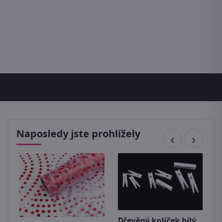
Naposledy jste prohlížely
Dřevěný kolíček bílý