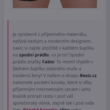
Je vyrobené z příjemného materiálu,
oplývá hezkým a moderním designem,
navíc si najde útočiště v každém šuplíku
na
spodní prádlo
, co je to? Spodní
prádlo značky
Fabio
! To nesmí chybět v
žádném šuplíku zdatného muže a
moderní ženy! V našem e-shopu
Bexis.cz
naleznete parádní kousky, které si díky
příjemným internetovým cenám i jeho
kvalitě prorazí cestu i pod váš
společenský oblek, stejně tak i pod vaše
šaty.
Pánské boxerky
, slipy
nebo