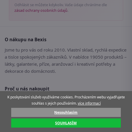
Odhlásit se můžete kdykoliv. Vaše údaje chráníme dle
zásad ochrany osobních údajů
.
O nákupu na Bexis
Jsme tu pro vás od roku 2010. Vlastní sklad, rychlá expedice
a tisíce spokojených zákazníků. V nabídce 19050 produktů –
látky, galanterie, příze, aranžovací i kreativní potřeby a
dekorace do domácnosti.
Proč u nás nakoupit
K poskytování služeb využíváme cookies. Procházením webu vyjadřujete
Doprava zdarma nad limit
souhlas s jejich používáním.
více informací
14 dní na vrácení i výměnu
Nesouhlasím
Skladem 82487 ks
SOUHLASÍM
Množstevní slevy 5–10 %