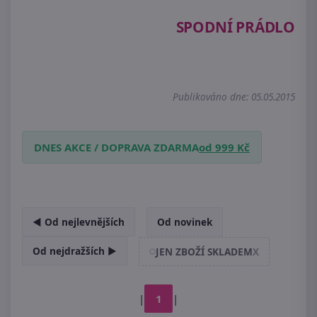
SPODNÍ PRÁDLO
Publikováno dne: 05.05.2015
DNES AKCE / DOPRAVA ZDARMA
od 999 Kč
◄ Od nejlevnějších
Od novinek
Od nejdražších ►
JEN ZBOŽÍ SKLADEM
X
|
1
|