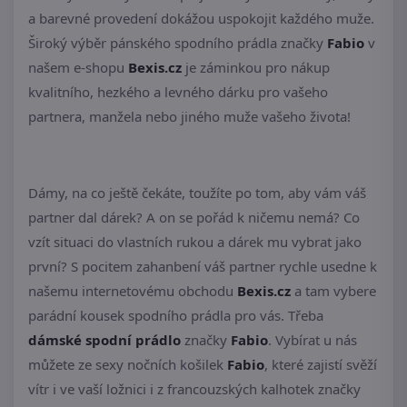
a barevné provedení dokážou uspokojit každého muže.
Široký výběr pánského spodního prádla značky
Fabio
v
našem e-shopu
Bexis.cz
je záminkou pro nákup
kvalitního, hezkého a levného dárku pro vašeho
partnera, manžela nebo jiného muže vašeho života!
Dámy, na co ještě čekáte, toužíte po tom, aby vám váš
partner dal dárek? A on se pořád k ničemu nemá? Co
vzít situaci do vlastních rukou a dárek mu vybrat jako
první? S pocitem zahanbení váš partner rychle usedne k
našemu internetovému obchodu
Bexis.cz
a tam vybere
parádní kousek spodního prádla pro vás. Třeba
dámské spodní prádlo
značky
Fabio
. Vybírat u nás
můžete ze sexy nočních košilek
Fabio
, které zajistí svěží
vítr i ve vaší ložnici i z francouzských kalhotek značky