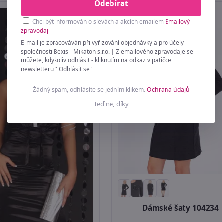
Odebírat
Chci být informován o slevách a akcích emailem
Emailový
zpravodaj
E-mail je zpracováván při vyřizování objednávky a pro účely
společnosti Bexis - Mikaton s.r.o. | Z emailového zpravodaje se
můžete, kdykoliv odhlásit - kliknutím na odkaz v patičce
newsletteru " Odhlásit se "
Žádný spam, odhlásíte se jedním klikem.
Ochrana údajů
Teď ne, díky
Dámské šaty 104234