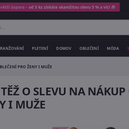
 větší úspora –
od 5 ks získáte okamžitou slevu 5 % a víc!
🎁
RANŽOVÁNÍ
PLETENÍ
DOMOV
OBLEČENÍ
MÓDA
BLEČENÍ PRO ŽENY I MUŽE
TĚŽ O SLEVU NA NÁKUP
Y I MUŽE