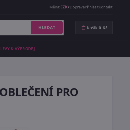
Měna:
CZK
Doprava
Přihlásit
Kontakt
HLEDAT
Košík:
0 Kč
SLEVY & VÝPRODEJ
 OBLEČENÍ PRO