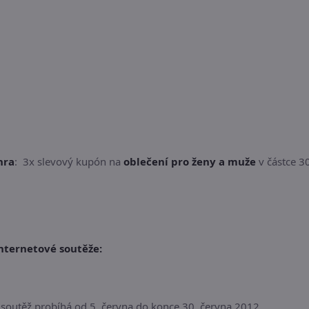
hra
: 3x slevový kupón na
oblečení
pro ženy a muže
v částce 3
internetové soutěže:
 soutěž probíhá od 5. června do konce 30. června 2012