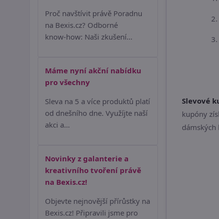
Proč navštívit právě Poradnu
2.
na Bexis.cz? Odborné
know‑how: Naši zkušení…
3.
Máme nyní akční nabídku
pro všechny
Slevové 
Sleva na 5 a více produktů platí
od dnešního dne. Využíjte naší
kupóny zís
akci a…
dámských ka
Novinky z galanterie a
kreativního tvoření právě
na Bexis.cz!
Objevte nejnovější přírůstky na
Bexis.cz! Připravili jsme pro