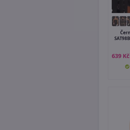
Čern
SAT98B
639 Kč