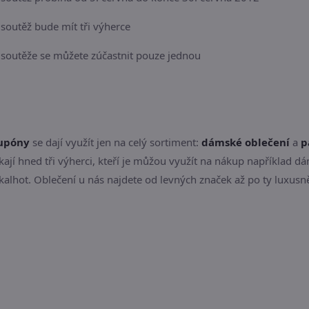
 soutěž bude mít tři výherce
 soutěže se můžete zúčastnit pouze jednou
kupóny
se dají využít jen na celý sortiment:
dámské oblečení
a
p
kají hned tři výherci, kteří je můžou využít na nákup například d
lhot. Oblečení u nás najdete od levných značek až po ty luxusněj