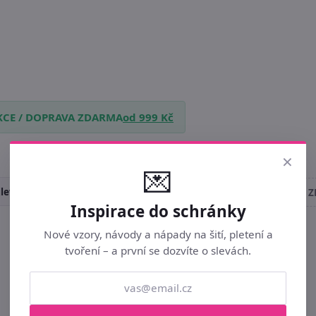
KCE / DOPRAVA ZDARMA
od 999 Kč
×
💌
levnějších
Od novinek
Od nejdražších ►
JEN 
Inspirace do schránky
Nové vzory, návody a nápady na šití, pletení a
|
1
|
tvoření – a první se dozvíte o slevách.