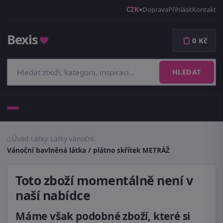
CZK
Doprava
Přihlásit
Kontakt
Bexis
♥
0 Kč
HLEDAT
Menu
Úvod
/
Látky
/
Látky vánoční
/
Vánoční bavlněná látka / plátno skřítek METRÁŽ
Toto zboží momentálně není v
naší nabídce
Máme však podobné zboží, které si