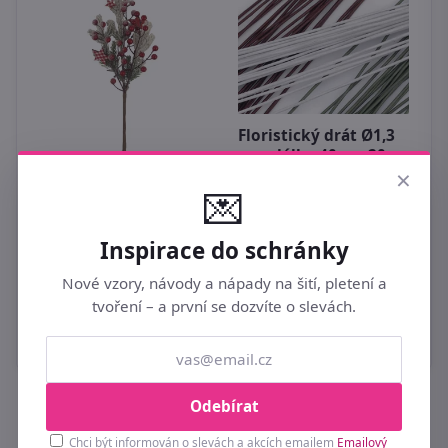
Floristický drát Ø1,3
mm délka 40 cm 20
×
kusů
V
Větev děkorační
💌
3
P1415
79 Kč
1
149 Kč
Inspirace do schránky
Nové vzory, návody a nápady na šití, pletení a
tvoření – a první se dozvíte o slevách.
Odebírat
Buďte první u novinek a slev 💌
Chci být informován o slevách a akcích emailem
Emailový