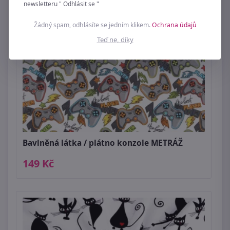
newsletteru " Odhlásit se "
Žádný spam, odhlásíte se jedním klikem.
Ochrana údajů
Teď ne, díky
Bavlněná látka / plátno konzole METRÁŽ
149 Kč