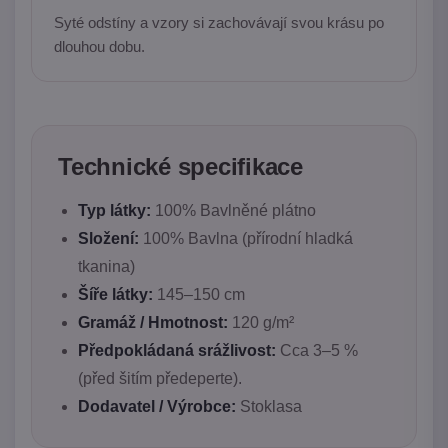
Syté odstíny a vzory si zachovávají svou krásu po
dlouhou dobu.
Technické specifikace
Typ látky:
100% Bavlněné plátno
Složení:
100% Bavlna (přírodní hladká
tkanina)
Šíře látky:
145–150 cm
Gramáž / Hmotnost:
120 g/m²
Předpokládaná srážlivost:
Cca 3–5 %
(před šitím předeperte).
Dodavatel / Výrobce:
Stoklasa