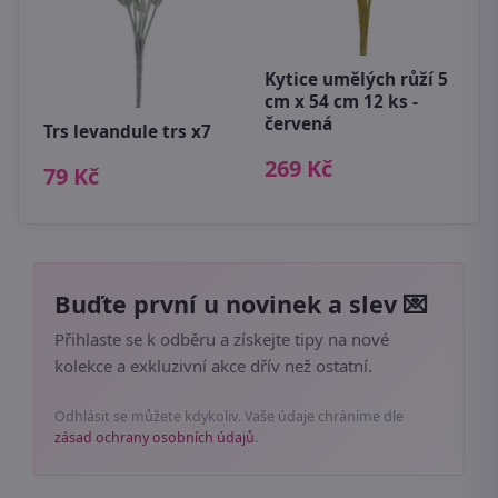
1
Kytice umělých růží 5
cm x 54 cm 12 ks -
červená
Trs levandule trs x7
269 Kč
79 Kč
Buďte první u novinek a slev 💌
Přihlaste se k odběru a získejte tipy na nové
kolekce a exkluzivní akce dřív než ostatní.
Odhlásit se můžete kdykoliv. Vaše údaje chráníme dle
zásad ochrany osobních údajů
.