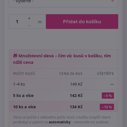
+
Přidat do košíku
m
-
🎁 Množstevní sleva – čím víc kusů v košíku, tím
nižší cena
POČET KUSŮ
CENA ZA KUS
UŠETŘÍTE
1–4 ks
149 Kč
—
5 ks a více
142 Kč
−5 %
10 ks a více
134 Kč
−10 %
Sleva se počítá z celkového počtu kusů v košíku (napříč všemi
produkty) a uplatní se
automaticky
– nemusíte nic zadávat.