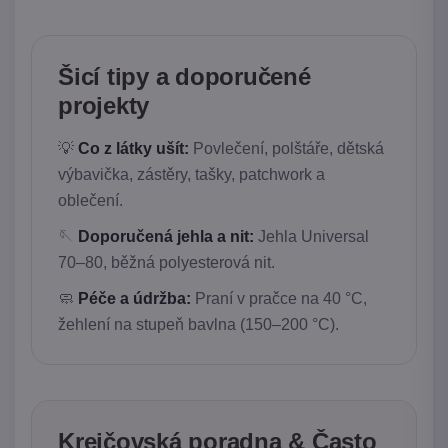
Šicí tipy a doporučené
projekty
💡
Co z látky ušít:
Povlečení, polštáře, dětská
výbavička, zástěry, tašky, patchwork a
oblečení.
🪡
Doporučená jehla a nit:
Jehla Universal
70–80, běžná polyesterová nit.
🧼
Péče a údržba:
Praní v pračce na 40 °C,
žehlení na stupeň bavlna (150–200 °C).
Krejčovská poradna & Často