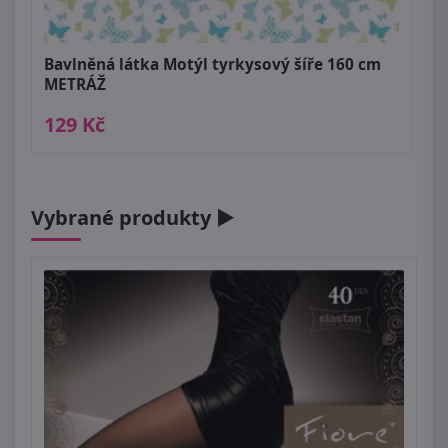
Bavlněná látka Motýl tyrkysový šíře 160 cm
METRÁŽ
129 Kč
Vybrané produkty ►