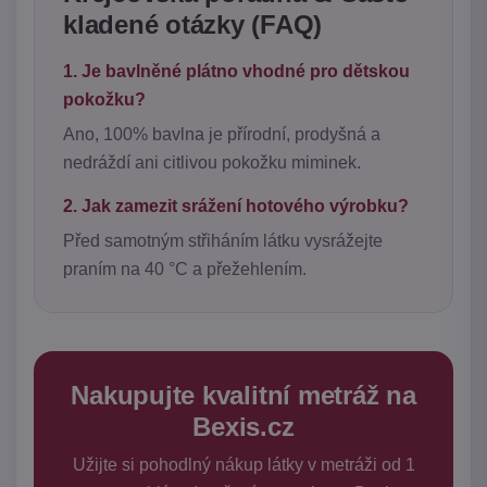
kladené otázky (FAQ)
1. Je bavlněné plátno vhodné pro dětskou
pokožku?
Ano, 100% bavlna je přírodní, prodyšná a
nedráždí ani citlivou pokožku miminek.
2. Jak zamezit srážení hotového výrobku?
Před samotným střiháním látku vysrážejte
praním na 40 °C a přežehlením.
Nakupujte kvalitní metráž na
Bexis.cz
Užijte si pohodlný nákup látky v metráži od 1