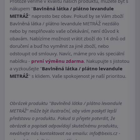
Protože věříme v kvalitu našich produktů, můžete být s
nákupem "
Bavlněná látka / plátno levandule
METRÁŽ
" naprosto bez obav. Pokud by se Vám zboží
Bavlněná látka / plátno levandule METRÁŽ nezdálo
nebo by nesplňovalo vaše očekávání, není důvod k
obavám. Nabízíme možnost vrátit zboží do 14 dnů od
doručení a buď ho vyměnit za jiné zboží, nebo
odstoupit od smlouvy. Navíc, máme pro vás speciální
nabídku -
první výměnu zdarma
. Nakupujte s jistotou
a vyzkoušejte "
Bavlněná látka / plátno levandule
METRÁŽ
" s klidem. Vaše spokojenost je naší prioritou.
Obrázek produktu "Bavlněná látka / plátno levandule
METRÁŽ" může být ilustrační, aby vám poskytl lepší
představu o produktu. Pokud si přejete potvrdit, že
obrázek a popisek odpovídají skutečnému produktu,
neváhejte nás kontaktovat na emailu: info@bexis.cz -