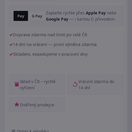
Zaplaťte rychle přes
Apple Pay
nebo
Pay
G Pay
Google Pay
— i kartou či převodem.
Doprava zdarma nad limit po celé ČR
14 dní na vrácení — první výměna zdarma
Skladem, expedujeme v pracovní dny
Sklad v ČR – rychlé
Vrácení zdarma do
vyřízení
14 dní
Ověřený prodejce
|
Dotaz k výrobku