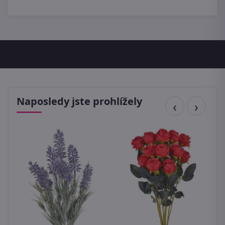
Naposledy jste prohlížely
J
c