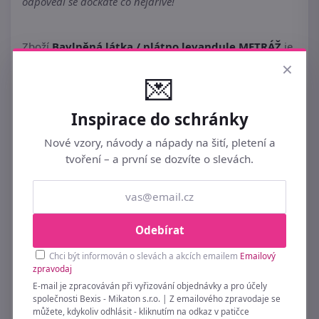
odpovědi se dočkáte co nejdříve!
Zboží
Bavlněná látka / plátno levandule METRÁŽ
je,
×
pokud je skladem, expedováno v pracovní dny přes PPL
💌
do 12 hodin. Výjimečně se expedice může uskutečnit
později. Objednávku doručí služba PPL v následujícím
pracovním dni. A víte co je nejlepší? Zboží
Bavlněná
Inspirace do schránky
látka / plátno levandule METRÁŽ
můžete mít za
Nové vzory, návody a nápady na šití, pletení a
skvělou internetovou cenu! Nakupujte chytře a vše si
tvoření – a první se dozvíte o slevách.
pořiďte v eshopu
Bexis.cz
.
Odebírat
Chci být informován o slevách a akcích emailem
Emailový
zpravodaj
E-mail je zpracováván při vyřizování objednávky a pro účely
Podobné ►
LÁTKY BAVLNĚNÉ
společnosti Bexis - Mikaton s.r.o. | Z emailového zpravodaje se
můžete, kdykoliv odhlásit - kliknutím na odkaz v patičce