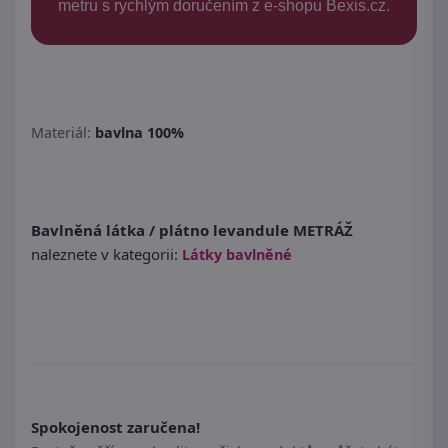
metru s rychlým doručením z e-shopu Bexis.cz.
Materiál:
bavlna 100%
Bavlněná látka / plátno levandule METRÁŽ
naleznete v kategorii:
Látky bavlněné
Spokojenost zaručena!