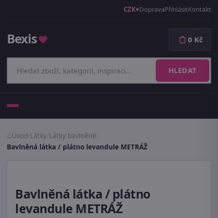
CZK
Doprava
Přihlásit
Kontakt
Bexis
♥
0 Kč
HLEDAT
Menu
Úvod
/
Látky
/
Látky bavlněné
/
Bavlněná látka / plátno levandule METRÁŽ
Bavlněná látka / plátno
levandule METRÁŽ