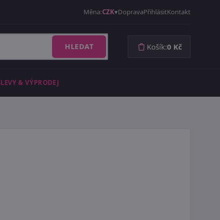
Měna:
CZK
Doprava
Přihlásit
Kontakt
HLEDAT
Košík:
0 Kč
SLEVY & VÝPRODEJ