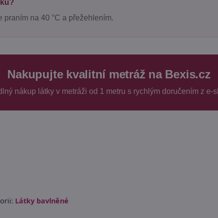
bku?
e praním na 40 °C a přežehlením.
Nakupujte kvalitní metráž na Bexis.cz
dlný nákup látky v metráži od 1 metru s rychlým doručením z e-
rii:
Látky bavlněné