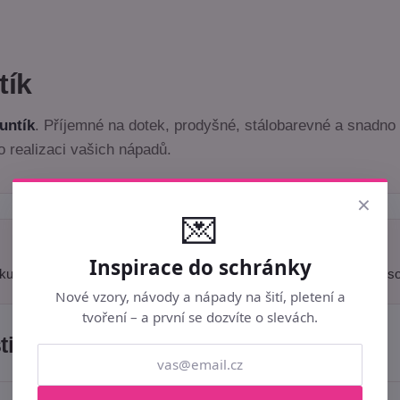
tík
untík
. Příjemné na dotek, prodyšné, stálobarevné a snadno 
o realizaci vašich nápadů.
×
💌
Inspirace do schránky
kud si objednáte např. 5 ks, doručíme vám 5 metrů látky v jednom s
Nové vzory, návody a nápady na šití, pletení a
tvoření – a první se dozvíte o slevách.
ti materiálu