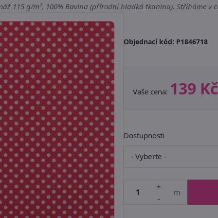
máž 115 g/m², 100% Bavlna (přírodní hladká tkanina). Stříháme v ce
Objednací kód:
P1846718
139 Kč
Vaše cena:
Dostupnosti
+
m
-