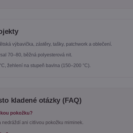
ojekty
ětská výbavička, zástěry, tašky, patchwork a oblečení.
sal 70–80, běžná polyesterová nit.
°C, žehlení na stupeň bavlna (150–200 °C).
to kladené otázky (FAQ)
tskou pokožku?
 nedráždí ani citlivou pokožku miminek.