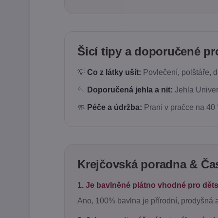
Šicí tipy a doporučené pr
💡
Co z látky ušít:
Povlečení, polštáře, d
🪡
Doporučená jehla a nit:
Jehla Univer
🧼
Péče a údržba:
Praní v pračce na 40 
Krejčovská poradna & Čas
1. Je bavlněné plátno vhodné pro dě
Ano, 100% bavlna je přírodní, prodyšná a