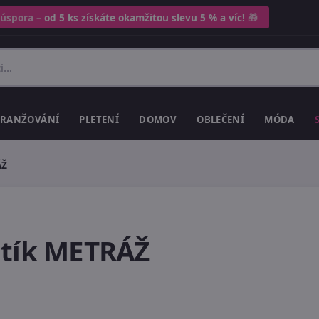
 úspora –
od 5 ks získáte okamžitou slevu 5 % a víc!
🎁
RANŽOVÁNÍ
PLETENÍ
DOMOV
OBLEČENÍ
MÓDA
ÁŽ
ntík METRÁŽ