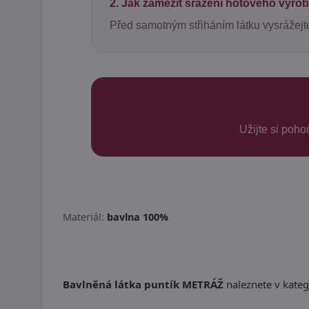
2. Jak zamezit srážení hotového výro
Před samotným střiháním látku vysrážejt
Užijte si poho
Materiál:
bavlna 100%
Bavlněná látka puntík METRÁŽ
naleznete v katego