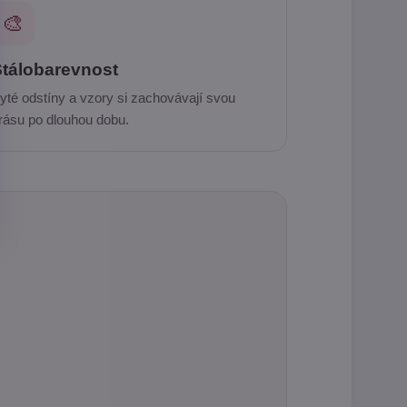
🎨
tálobarevnost
yté odstíny a vzory si zachovávají svou
rásu po dlouhou dobu.