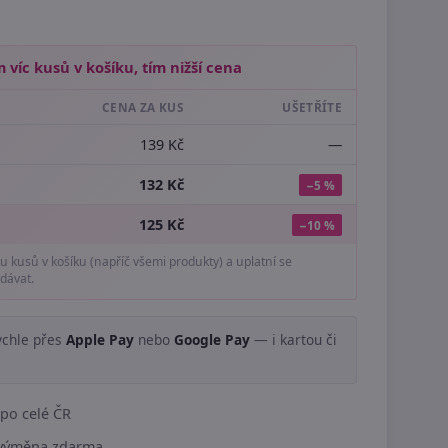
 víc kusů v košíku, tím nižší cena
CENA ZA KUS
UŠETŘÍTE
139 Kč
—
132 Kč
−5 %
125 Kč
−10 %
tu kusů v košíku (napříč všemi produkty) a uplatní se
dávat.
ychle přes
Apple Pay
nebo
Google Pay
— i kartou či
.
po celé ČR
í výměna zdarma