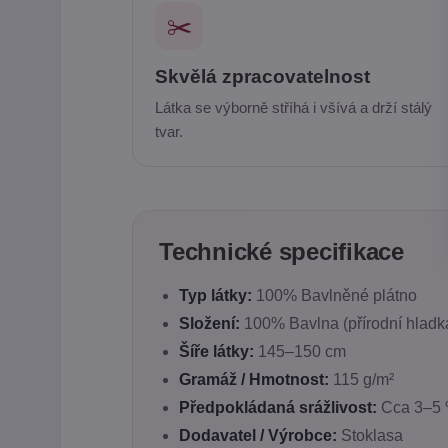
✂️
Skvělá zpracovatelnost
Látka se výborně stříhá i všívá a drží stálý
tvar.
Technické specifikace
Typ látky:
100% Bavlněné plátno
Složení:
100% Bavlna (přírodní hladk
Šíře látky:
145–150 cm
Gramáž / Hmotnost:
115 g/m²
Předpokládaná srážlivost:
Cca 3–5 %
Dodavatel / Výrobce:
Stoklasa