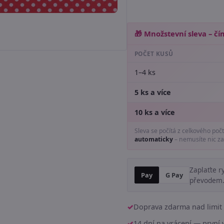
🎁 Množstevní sleva – čím
POČET KUSŮ
1–4 ks
5 ks a více
10 ks a více
Sleva se počítá z celkového poč
automaticky
– nemusíte nic za
Zaplaťte r
Pay
G Pay
převodem
Doprava zdarma nad limit 
14 dní na vrácení — prvn