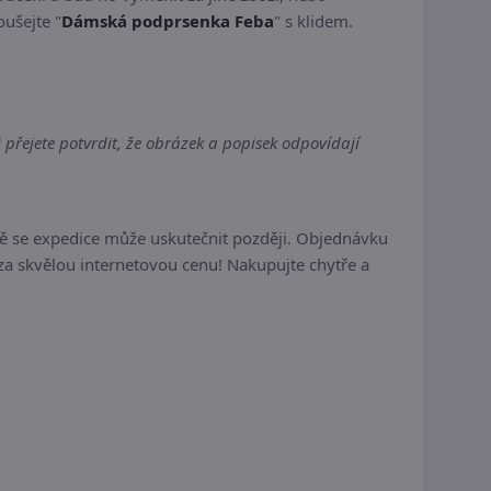
oušejte "
Dámská podprsenka Feba
" s klidem.
řejete potvrdit, že obrázek a popisek odpovídají
ě se expedice může uskutečnit později. Objednávku
a skvělou internetovou cenu! Nakupujte chytře a