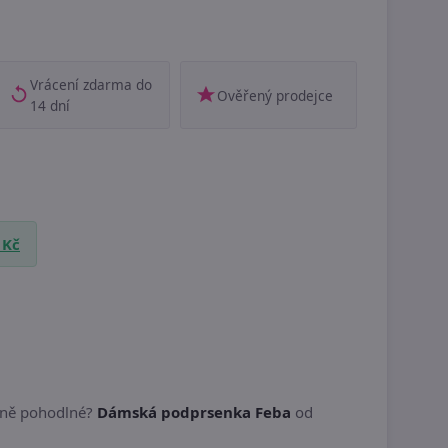
Vrácení zdarma do
Ověřený prodejce
14 dní
 Kč
elně pohodlné?
Dámská podprsenka Feba
od