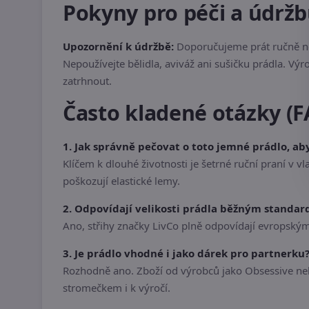
Pokyny pro péči a údrž
Upozornění k údržbě:
Doporučujeme prát ručně ne
Nepoužívejte bělidla, aviváž ani sušičku prádla. Vý
zatrhnout.
Často kladené otázky (F
1. Jak správně pečovat o toto jemné prádlo, ab
Klíčem k dlouhé životnosti je šetrné ruční praní v 
poškozují elastické lemy.
2. Odpovídají velikosti prádla běžným standa
Ano, střihy značky LivCo plně odpovídají evropský
3. Je prádlo vhodné i jako dárek pro partnerku
Rozhodně ano. Zboží od výrobců jako Obsessive ne
stromečkem i k výročí.