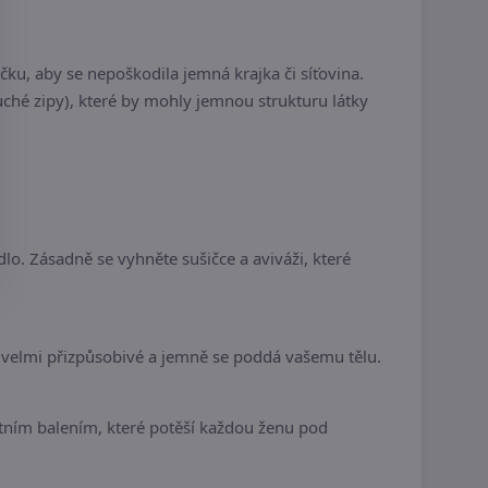
, aby se nepoškodila jemná krajka či síťovina.
uché zipy), které by mohly jemnou strukturu látky
lo. Zásadně se vyhněte sušičce a aviváži, které
 velmi přizpůsobivé a jemně se poddá vašemu tělu.
tním balením, které potěší každou ženu pod