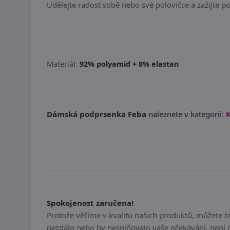
Udělejte radost sobě nebo své polovičce a zažijte p
Materiál:
92% polyamid + 8% elastan
Dámská podprsenka Feba
naleznete v kategorii:
K
Spokojenost zaručena!
Protože věříme v kvalitu našich produktů, můžete 
nezdálo nebo by nesplňovalo vaše očekávání, není 