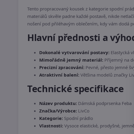
Tento propracovaný kousek z kategorie spodní prádl
materiálů skvěle padne každé postavě, nikde netlačí
nošení pod přiléhavým oblečením, kdy vám dodá poci
Hlavní přednosti a výho
Dokonalé vytvarování postavy:
Elastycká vl
Mimořádně jemný materiál:
Příjemný na do
Precizní zpracování:
Pevné, přesto jemné švy
Atraktivní balení:
Většina modelů značky Liv
Technické specifikace
Název produktu:
Dámská podprsenka Feba
Značka/Výrobce:
LivCo
Kategorie:
Spodní prádlo
Vlastnosti:
Vysoce elastické, prodyšné, jemně