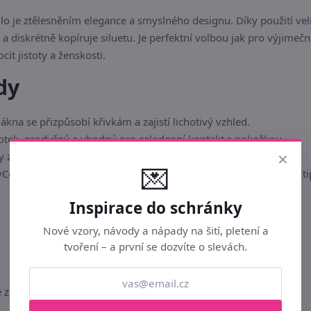
o je ztělesněním elegance a smyslného designu. Díky použití vel
 a diskrétně kopíruje siluetu. Je perfektní volbou jak pro výjime
t jistoty a ženskosti.
dy
ákna se přizpůsobí křivkám a zajistí lichotivý vzhled.
tek, prodyšný a vhodný pro celodenní kontakt s pokožkou.
×
 zamezují otlakům a zaručují vysokou odolnost prádla.
💌
Co je dodávána v dárkové krabičce, což z produktu dělá skvělý ti
Inspirace do schránky
Nové vzory, návody a nápady na šití, pletení a
tvoření – a první se dozvíte o slevách.
 zpracované detaily