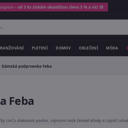
 úspora –
od 5 ks získáte okamžitou slevu 5 % a víc!
🎁
RANŽOVÁNÍ
PLETENÍ
DOMOV
OBLEČENÍ
MÓDA
y
/
Dámská podprsenka Feba
a Feba
 LivCo dokonale padne, zvýrazní vaše ženské křivky a zajistí celo