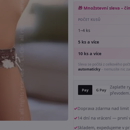
🎁 Množstevní sleva – čím
POČET KUSŮ
1–4 ks
5 ks a více
10 ks a více
Sleva se počítá z celkového poč
automaticky
– nemusíte nic za
Zaplaťte r
Pay
G Pay
převodem
Doprava zdarma nad limit 
14 dní na vrácení — prvn
Skladem, expedujeme v pr