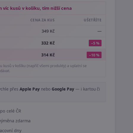
 víc kusů v košíku, tím nižší cena
CENA ZA KUS
UŠETŘÍTE
349 Kč
—
332 Kč
−5 %
314 Kč
−10 %
tu kusů v košíku (napříč všemi produkty) a uplatní se
dávat.
ychle přes
Apple Pay
nebo
Google Pay
— i kartou či
.
po celé ČR
í výměna zdarma
acovní dny