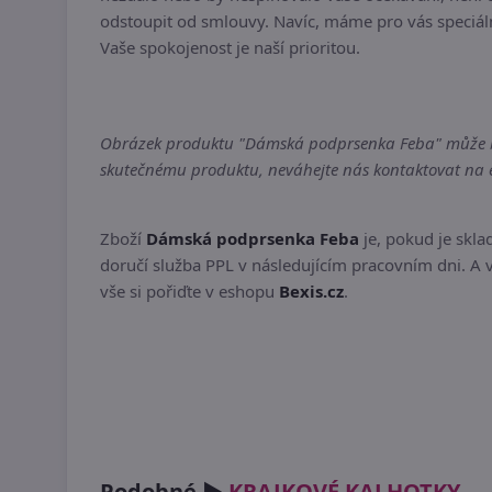
odstoupit od smlouvy. Navíc, máme pro vás speciál
Vaše spokojenost je naší prioritou.
Obrázek produktu "Dámská podprsenka Feba" může být 
skutečnému produktu, neváhejte nás kontaktovat na em
Zboží
Dámská podprsenka Feba
je, pokud je skl
doručí služba PPL v následujícím pracovním dni. A v
vše si pořiďte v eshopu
Bexis.cz
.
Podobné ►
KRAJKOVÉ KALHOTKY