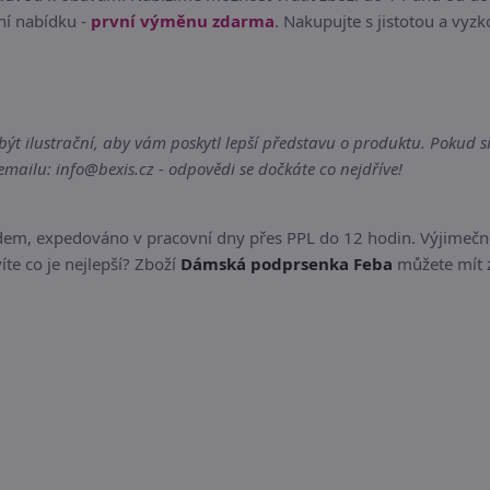
ní nabídku -
první výměnu zdarma
. Nakupujte s jistotou a vyzk
ilustrační, aby vám poskytl lepší představu o produktu. Pokud si p
ailu: info@bexis.cz - odpovědi se dočkáte co nejdříve!
adem, expedováno v pracovní dny přes PPL do 12 hodin. Výjimečn
íte co je nejlepší? Zboží
Dámská podprsenka Feba
můžete mít z