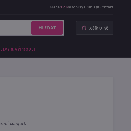
Měna:
CZK
Doprava
Přihlásit
Kontakt
HLEDAT
Košík:
0 Kč
SLEVY & VÝPRODEJ
denní komfort.