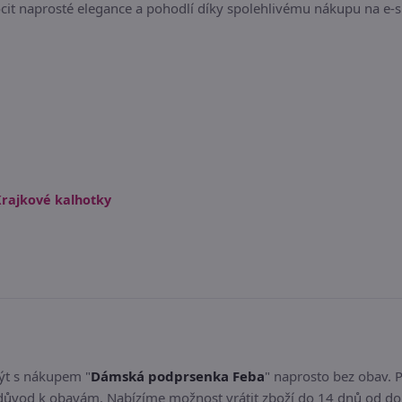
ocit naprosté elegance a pohodlí díky spolehlivému nákupu na e-s
rajkové kalhotky
být s nákupem "
Dámská podprsenka Feba
" naprosto bez obav.
důvod k obavám. Nabízíme možnost vrátit zboží do 14 dnů od dor