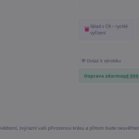
Sklad v ČR – rychlé
vyřízení
|
Dotaz k výrobku
Doprava zdarma
od 999
evědomí, zvýrazní vaši přirozenou krásu a přitom bude neuvěřit