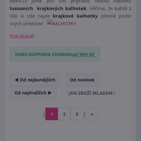
Bexis.cz jsme pro Vás připravili velkou nabídku
luxusních krajkových kalhotek
. Věříme, že každá z
Vás si zde najde
krajkové kalhotky
přesně podle
svých představ!
Pokračovat
DNES DOPRAVA ZDARMA
od 999 Kč
◄ Od nejlevnějších
Od novinek
Od nejdražších ►
JEN ZBOŽÍ SKLADEM
X
|
1
2
3
|
»