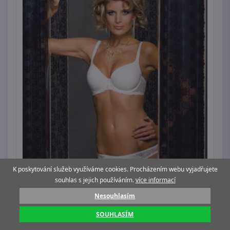
K poskytování služeb využíváme cookies. Procházením webu vyjadřujete
souhlas s jejich používáním.
více informací
Nesouhlasím
SOUHLASÍM