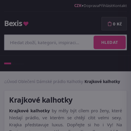
CZK
Doprava
Přihlásit
Kontakt
Bexis
♥
0 Kč
HLEDAT
Menu
Úvod
/
Oblečení
/
Dámské prádlo
/
Kalhotky
/
Krajkové kalhotky
Krajkové kalhotky
Krajkové kalhotky
by měly být cílem pro ženy, které
hledají prádlo, ve kterém se chtějí cítit velmi sexy.
Krajka představuje luxus. Dopřejte si ho i Vy! Na